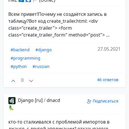
Всем привет!Почему не создаётся запись в
таблицу?Вот код create_trailer.html: <div
class="create_trailer"> <form
class="create_trailer_form" method="post"> ...
27.05.2021
#backend
#django
#programming
#python
#russian
0
46 ответов
Django [ru]
/
dnacd
Подписаться
🦜
кто-то сталкивался с проблемой импортов в
джанге, с другой аппликации? отказывается