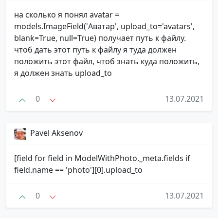
на сколько я понял avatar =
models.ImageField('Аватар', upload_to='avatars',
blank=True, null=True) получает путь к файлу.
чтоб дать этот путь к файлу я туда должен
положить этот файл, чтоб знать куда положить,
я должен знать upload_to
0
13.07.2021
Pavel Aksenov
[field for field in ModelWithPhoto._meta.fields if
field.name == 'photo'][0].upload_to
0
13.07.2021