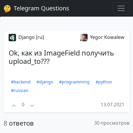
Telegram Questions
Django [ru]
Yegor Kowalew
Ok, как из ImageField получить
upload_to???
#backend
#django
#programming
#python
#russian
0
13.07.2021
8
ответов
30 просмотров