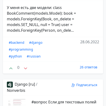
У меня есть две модели: class
BookComment(models.Model): book =
models.ForeignKey(Book, on_delete =
models.SET_NULL, null = True) user =
models.ForeignKey(Person, on_dele...
28.06.2022
#backend
#django
#programming
#python
#russian
0
26 ответов
Django [ru]
/
Подписаться
Nonverbis
#вопрос Если для текстовых полей