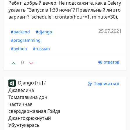
Ребят, добрый вечер. Не подскажите, как в Celery
указать "Запуск в 1:30 ночи"? Правильный ли это
вариант? 'schedule': crontab(hour=1, minute=30),
25.07.2021
#backend
#django
#programming
#python
#russian
0
48 ответов
Django [ru]
/
Подписаться
Джавелина
Томагавкина дон
частичная
сверхдержавная Гойда
Джангохрюкнутый
Убунтукарась