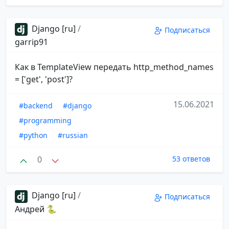
Django [ru]
/
Подписаться
garrip91
Как в TemplateView передать http_method_names
= ['get', 'post']?
15.06.2021
#backend
#django
#programming
#python
#russian
0
53 ответов
Django [ru]
/
Подписаться
Андрей 🐍