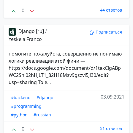
0
44 ответов
Django [ru]
/
Подписаться
Yeskela Franco
помогите пожалуйста, совершенно не понимаю
логики реализации этой фичи —
https://docs.google.com/document/d/1taxClgABp
WC2Snl02hHJLT1_82H18Msv9gszvl5Jl30/edit?
usp=sharing То е...
03.09.2021
#backend
#django
#programming
#python
#russian
0
51 ответов