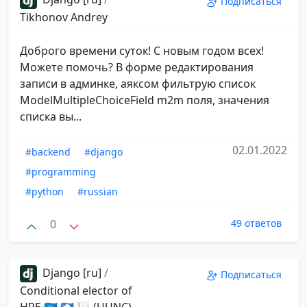
Подписаться
Tikhonov Andrey
Доброго времени суток! С новым годом всех!
Можете помочь? В форме редактирования
записи в админке, аяксом фильтрую список
ModelMultipleChoiceField m2m поля, значения
списка вы...
02.01.2022
#backend
#django
#programming
#python
#russian
0
49 ответов
Django [ru]
/
Подписаться
Conditional elector of
HRE 🇺🇳 🇦🇶 🏳 (UUNC)