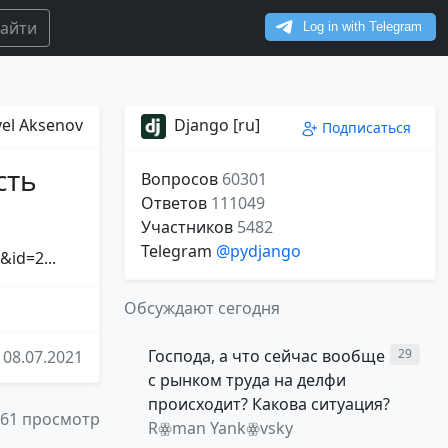
айти
el Aksenov
Django [ru]
Подписаться
сть
Вопросов
60301
Ответов
111049
Участников
5482
Telegram
@pydjango
id=2...
Обсуждают сегодня
Господа, а что сейчас вообще
29
08.07.2021
с рынком труда на делфи
происходит? Какова ситуация?
61 просмотр
Rꙮman Yankꙮvsky