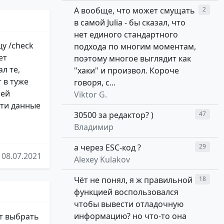
А вообще, что может смущать
2
в самой Julia - бы сказал, что
нет единого стандартного
цу /check
подхода по многим моментам,
ет
поэтому многое выглядит как
л те,
"хаки" и произвол. Короче
 в туже
говоря, с...
ней
Viktor G.
эти данные
30500 за редактор? )
47
Владимир
а через ESC-код ?
29
08.07.2021
Alexey Kulakov
Чёт не понял, я ж правильной
18
функцией воспользовался
чтобы вывести отладочную
информацию? но что-то она
ет выбрать