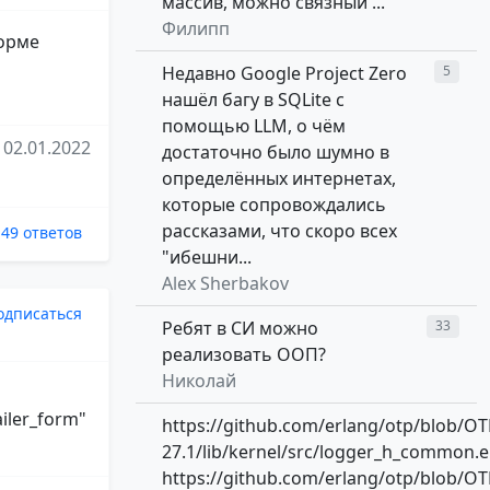
массив, можно связный ...
Филипп
форме
Недавно Google Project Zero
5
нашёл багу в SQLite с
помощью LLM, о чём
02.01.2022
достаточно было шумно в
определённых интернетах,
которые сопровождались
рассказами, что скоро всех
49 ответов
"ибешни...
Alex Sherbakov
одписаться
Ребят в СИ можно
33
реализовать ООП?
Николай
ailer_form"
https://github.com/erlang/otp/blob/OT
27.1/lib/kernel/src/logger_h_common.e
https://github.com/erlang/otp/blob/OT