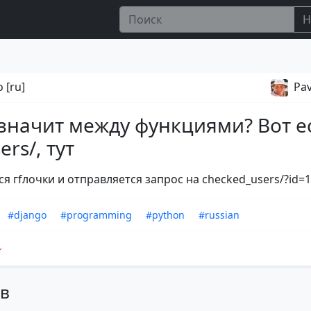
Н
 [ru]
Pav
 значит между функциями? Вот е
ers/, тут
 гfлочки и отправляется запрос на checked_users/?id=1&
#django
#programming
#python
#russian
ов