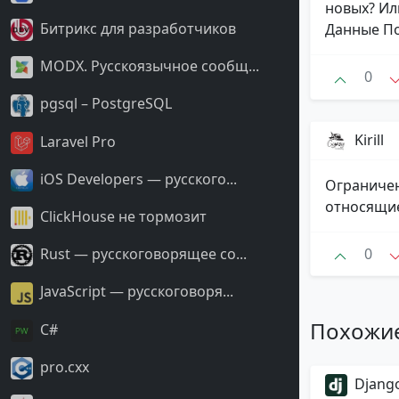
новых? Ил
Битрикс для разработчиков
Данные По
MODX. Русскоязычное сообщ...
0
pgsql – PostgreSQL
Kirill
Laravel Pro
iOS Developers — русского...
Ограничен
относящие
ClickHouse не тормозит
0
Rust — русскоговорящее со...
JavaScript — русскоговоря...
Похожи
С#
pro.cxx
Django