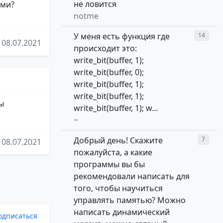
не ловится
ами?
notme
У меня есть функция где
14
08.07.2021
происходит это:
write_bit(buffer, 1);
write_bit(buffer, 0);
write_bit(buffer, 1);
write_bit(buffer, 1);
ы
write_bit(buffer, 1); w...
~
Добрый день! Скажите
7
08.07.2021
пожалуйста, а какие
программы вы бы
рекомендовали написать для
того, чтобы научиться
управлять памятью? Можно
написать динамический
одписаться