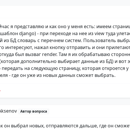
йчас я представляю и как оно у меня есть: имеем страни
шаблон django) - при переходе на нее из view туда улета
 из БД словарь с перечнем систем. Пользователь выбра
го интересуют, нажал кнопку отправить и они прилетают
откуда был вызваг render. Там я их обрабатываю сторон
(которая дополнительно выбирает данные из БД) и вот 
 передать на следующую страницу, которая откроется у
еля - где он уже из новых данных сможет выбрать.
 Aksenov
Автор вопроса
ак он выбрал новых, отправляются дальше, где он смож