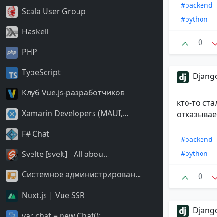
#backend
Scala User Group
#python
Haskell
0
PHP
TypeScript
Django
Клуб Vue.js-разработчиков
кто-то ст
Xamarin Developers (MAUI,...
отказывае
F# Chat
#backend
#python
Svelte [svelt] - All abou...
Системное администрирован...
0
Nuxt.js | Vue SSR
Django
var chat = new Chat();