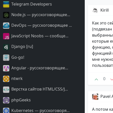
Telegram Developers
Kirill
Node.js — русскоговорящее...
Как это се
DevOps — русскоговорящее ...
(подвязан 
выбранный
JavaScript Noobs — сообще...
которые е
Django [ru]
функцию, 
функцией 
Go-go!
мне нужно
пользоват
Angular - русскоговорящее...
ntwrk
0
Верстка сайтов HTML/CSS/J...
Pavel
phpGeeks
А потом к
Kubernetes — русскоговоря...