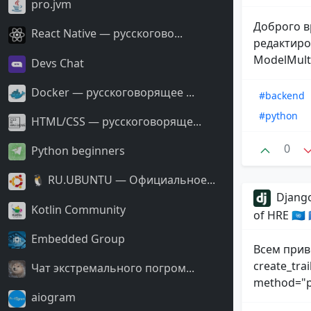
pro.jvm
Доброго в
React Native — русскогово...
редактиро
ModelMulti
Devs Chat
Docker — русскоговорящее ...
#backend
#python
HTML/CSS — русскоговоряще...
0
Python beginners
🐧 RU.UBUNTU — Официальное...
Django
Kotlin Community
of HRE 🇺🇳
Embedded Group
Всем прив
create_trai
Чат экстремального погром...
method="po
aiogram