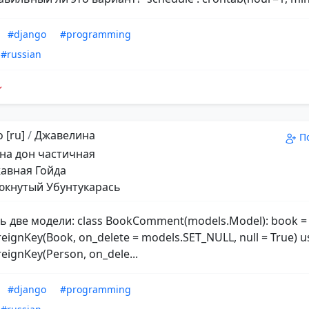
#django
#programming
#russian
 [ru]
/
Джавелина
П
на дон частичная
авная Гойда
кнутый Убунтукарась
ть две модели: class BookComment(models.Model): book =
eignKey(Book, on_delete = models.SET_NULL, null = True) u
eignKey(Person, on_dele...
#django
#programming