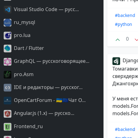
Visual Studio Code — русс...
#backend
ru_mysql
#python
pro.lua
0
Dart / Flutter
Django
GraphQL — русскоговорящее...
Томагавки
pro.Asm
сверхдерж
Джангохрю
IDE и редакторы — русског...
У меня ес
OpenCartForum - 🇺🇦🇪🇺Чат O...
models.For
Angular.js (1.x) — русско...
models.For
Frontend_ru
#backend