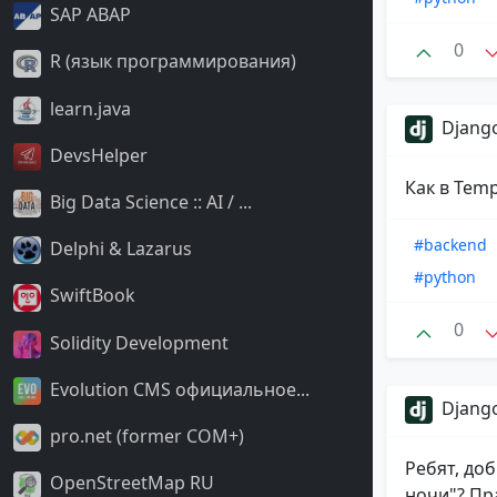
SAP ABAP
0
R (язык программирования)
learn.java
Django
DevsHelper
Как в Temp
Big Data Science :: AI / ...
#backend
Delphi & Lazarus
#python
SwiftBook
0
Solidity Development
Evolution CMS официальное...
Django
pro.net (former COM+)
Ребят, доб
OpenStreetMap RU
ночи"? Пра