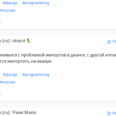
#django
#programming
#russian
 [ru]
/
dnacd 🦜
П
алкивался с проблемой импортов в джанге, с другой апп
тся импортить ни вкакую
#django
#programming
#russian
 [ru]
/
Pavel Maslo
П