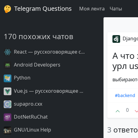
Telegram Questions
Моя лента
Чаты
170 похожих чатов
Django
React — русскоговорящее с...
А что
урл us
Android Developers
Python
выбираются
Vue.js — русскоговорящее ...
#backend
supapro.cxx
0
DotNetRuChat
3
ответ
GNU/Linux Help