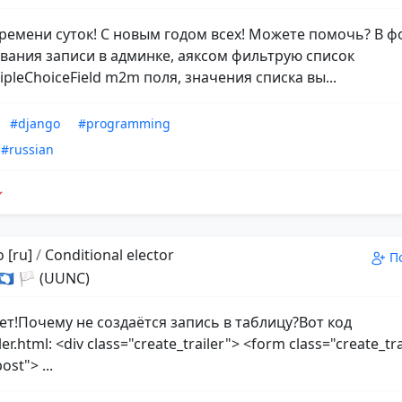
ремени суток! С новым годом всех! Можете помочь? В 
вания записи в админке, аяксом фильтрую список
pleChoiceField m2m поля, значения списка вы...
#django
#programming
#russian
 [ru]
/
Conditional elector
П
 🇦🇶 🏳 (UUNC)
ет!Почему не создаётся запись в таблицу?Вот код
ler.html: <div class="create_trailer"> <form class="create_tr
st"> ...