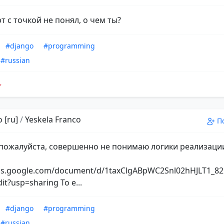
т с точкой не понял, о чем ты?
#django
#programming
#russian
 [ru]
/
Yeskela Franco
П
пожалуйста, совершенно не понимаю логики реализаци
ocs.google.com/document/d/1taxClgABpWC2Snl02hHJLT1_
dit?usp=sharing То е...
#django
#programming
#russian