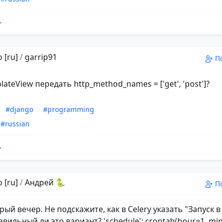
 [ru]
/
garrip91
П
lateView передать http_method_names = ['get', 'post']?
#django
#programming
#russian
 [ru]
/
Андрей 🐍
П
рый вечер. Не подскажите, как в Celery указать "Запуск в
вильный ли это вариант? 'schedule': crontab(hour=1, min