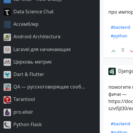
Data Science Chat
про импор
Ассемблер
#backend
#python
Android Architecture
Laravel для начинающих
0
Церковь метрик
Django
Dart & Flutter
QA — русскоговорящее сооб...
помогите 
фичи —
Tarantool
https://d
szvl5Jl30/e
pro.elixir
#backend
Python Flask
#python