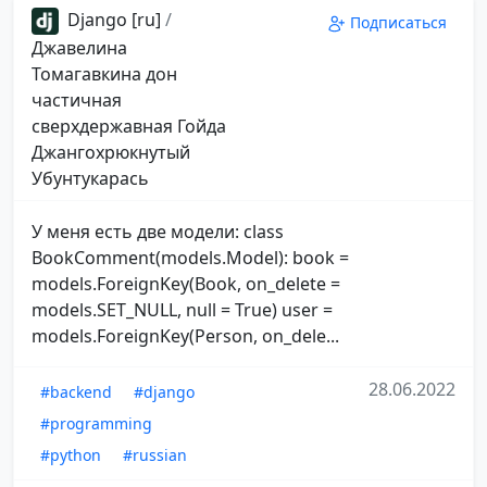
Django [ru]
/
Подписаться
Джавелина
Томагавкина дон
частичная
сверхдержавная Гойда
Джангохрюкнутый
Убунтукарась
У меня есть две модели: class
BookComment(models.Model): book =
models.ForeignKey(Book, on_delete =
models.SET_NULL, null = True) user =
models.ForeignKey(Person, on_dele...
28.06.2022
#backend
#django
#programming
#python
#russian