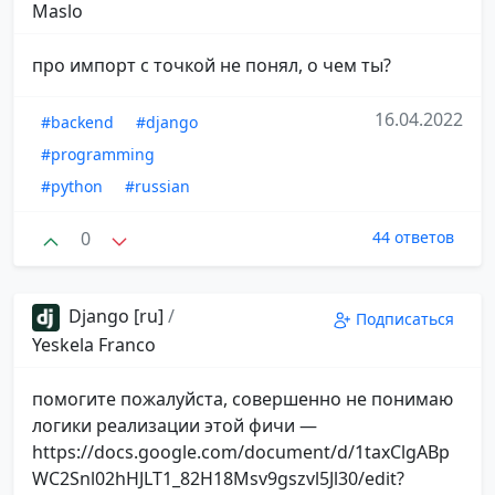
Maslo
про импорт с точкой не понял, о чем ты?
16.04.2022
#backend
#django
#programming
#python
#russian
0
44 ответов
Django [ru]
/
Подписаться
Yeskela Franco
помогите пожалуйста, совершенно не понимаю
логики реализации этой фичи —
https://docs.google.com/document/d/1taxClgABp
WC2Snl02hHJLT1_82H18Msv9gszvl5Jl30/edit?