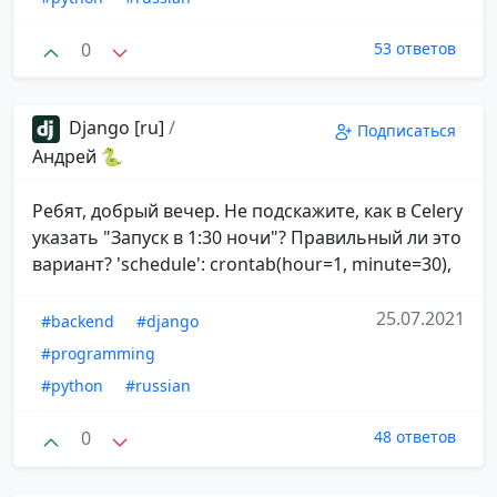
0
53 ответов
Django [ru]
/
Подписаться
Андрей 🐍
Ребят, добрый вечер. Не подскажите, как в Celery
указать "Запуск в 1:30 ночи"? Правильный ли это
вариант? 'schedule': crontab(hour=1, minute=30),
25.07.2021
#backend
#django
#programming
#python
#russian
0
48 ответов