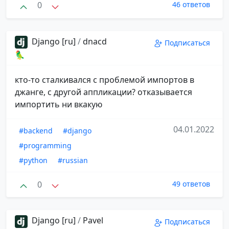
0
46 ответов
Django [ru]
/
dnacd
Подписаться
🦜
кто-то сталкивался с проблемой импортов в
джанге, с другой аппликации? отказывается
импортить ни вкакую
04.01.2022
#backend
#django
#programming
#python
#russian
0
49 ответов
Django [ru]
/
Pavel
Подписаться