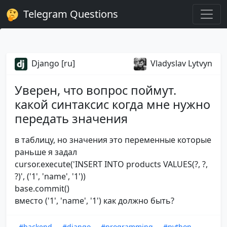
Telegram Questions
Django [ru]
Vladyslav Lytvyn
Уверен, что вопрос поймут.
какой синтаксис когда мне нужно
передать значения
в таблицу, но значения это переменные которые
раньше я задал
cursor.execute('INSERT INTO products VALUES(?, ?,
?)', ('1', 'name', '1'))
base.commit()
вместо ('1', 'name', '1') как должно быть?
#backend
#django
#programming
#python