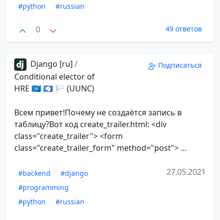
#python
#russian
0
49 ответов
Django [ru]
/
Подписаться
Conditional elector of
HRE 🇺🇳 🇦🇶 🏳 (UUNC)
Всем привет!Почему не создаётся запись в
таблицу?Вот код create_trailer.html: <div
class="create_trailer"> <form
class="create_trailer_form" method="post"> ...
27.05.2021
#backend
#django
#programming
#python
#russian