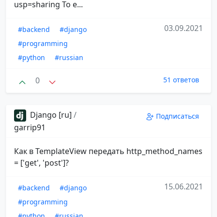
usp=sharing То е...
03.09.2021
#backend
#django
#programming
#python
#russian
0
51 ответов
Django [ru]
/
Подписаться
garrip91
Как в TemplateView передать http_method_names
= ['get', 'post']?
15.06.2021
#backend
#django
#programming
#python
#russian