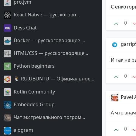
pro.jvm
С енкотор
React Native — русскогово...
0
Devs Chat
Docker — русскоговорящее ...
garri
HTML/CSS — русскоговоряще...
И так не р
Python beginners
0
🐧 RU.UBUNTU — Официальное...
Kotlin Community
Pavel 
Embedded Group
А что зна
Чат экстремального погром...
0
aiogram