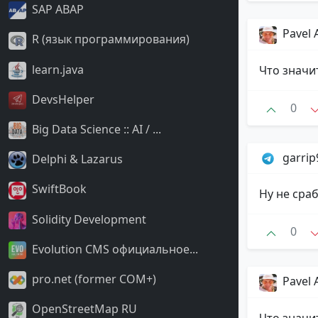
SAP ABAP
Pavel 
R (язык программирования)
learn.java
Что значи
DevsHelper
0
Big Data Science :: AI / ...
garri
Delphi & Lazarus
SwiftBook
Ну не сра
Solidity Development
0
Evolution CMS официальное...
pro.net (former COM+)
Pavel 
OpenStreetMap RU
Что значи