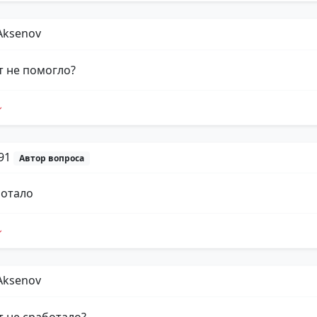
Aksenov
т не помогло?
p91
Автор вопроса
ботало
Aksenov
т не сработало?