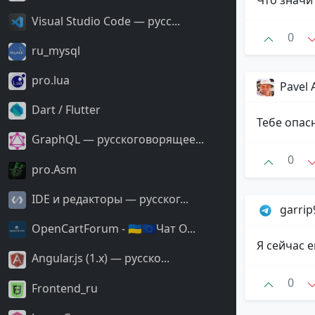
Visual Studio Code — русс...
0
ru_mysql
pro.lua
Pavel 
Dart / Flutter
Тебе опасн
GraphQL — русскоговорящее...
0
pro.Asm
IDE и редакторы — русског...
garri
OpenCartForum - 🇺🇦🇪🇺Чат O...
Я сейчас 
Angular.js (1.x) — русско...
0
Frontend_ru