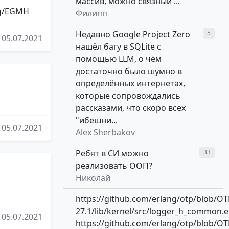
массив, можно связный ...
rg/EGMH
Филипп
Недавно Google Project Zero
5
05.07.2021
нашёл багу в SQLite с
помощью LLM, о чём
достаточно было шумно в
определённых интернетах,
которые сопровождались
рассказами, что скоро всех
"ибешни...
05.07.2021
Alex Sherbakov
Ребят в СИ можно
33
реализовать ООП?
Николай
https://github.com/erlang/otp/blob/OT
27.1/lib/kernel/src/logger_h_common.e
05.07.2021
https://github.com/erlang/otp/blob/OT