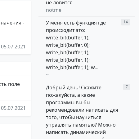
не ловится
notme
значения -
У меня есть функция где
14
происходит это:
write_bit(buffer, 1);
write_bit(buffer, 0);
05.07.2021
write_bit(buffer, 1);
write_bit(buffer, 1);
write_bit(buffer, 1); w...
~
есть поле
Добрый день! Скажите
7
пожалуйста, а какие
программы вы бы
05.07.2021
рекомендовали написать для
того, чтобы научиться
управлять памятью? Можно
написать динамический