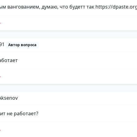
ым вангованием, думаю, что будетт так https://dpaste.o
p91
Автор вопроса
аботает
Aksenov
чит не работает?