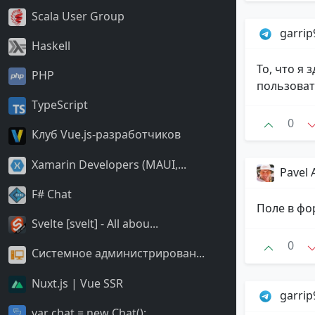
Scala User Group
garri
Haskell
То, что я
PHP
пользоват
TypeScript
0
Клуб Vue.js-разработчиков
Xamarin Developers (MAUI,...
Pavel 
F# Chat
Поле в фо
Svelte [svelt] - All abou...
0
Системное администрирован...
Nuxt.js | Vue SSR
garri
var chat = new Chat();