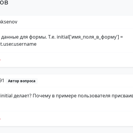
тов
Aksenov
 данные для формы. Т.е. initial['имя_поля_в_форму'] =
st.user.username
p91
Автор вопроса
 initial делает? Почему в примере пользователя присваи