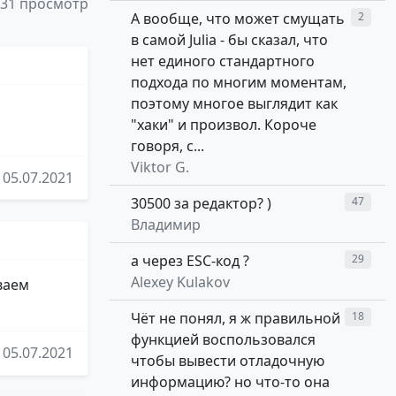
31 просмотр
А вообще, что может смущать
2
в самой Julia - бы сказал, что
нет единого стандартного
подхода по многим моментам,
поэтому многое выглядит как
"хаки" и произвол. Короче
говоря, с...
Viktor G.
05.07.2021
30500 за редактор? )
47
Владимир
а через ESC-код ?
29
Alexey Kulakov
ваем
Чёт не понял, я ж правильной
18
функцией воспользовался
05.07.2021
чтобы вывести отладочную
информацию? но что-то она