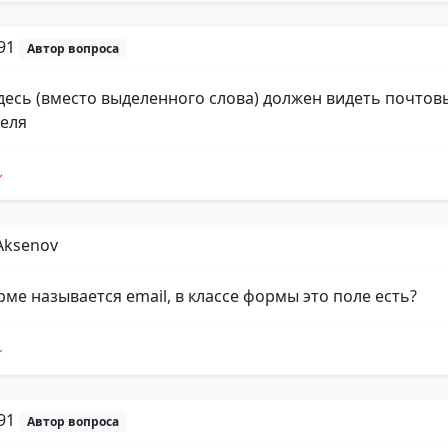
p91
Автор вопроса
 здесь (вместо выделенного слова) должен видеть почтов
еля
Aksenov
рме называется email, в классе формы это поле есть?
p91
Автор вопроса