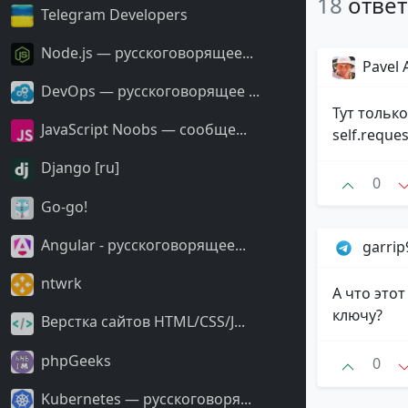
18
отве
Telegram Developers
Node.js — русскоговорящее...
Pavel 
DevOps — русскоговорящее ...
Тут только
JavaScript Noobs — сообще...
self.reque
Django [ru]
0
Go-go!
Angular - русскоговорящее...
garri
ntwrk
А что этот
ключу?
Верстка сайтов HTML/CSS/J...
phpGeeks
0
Kubernetes — русскоговоря...