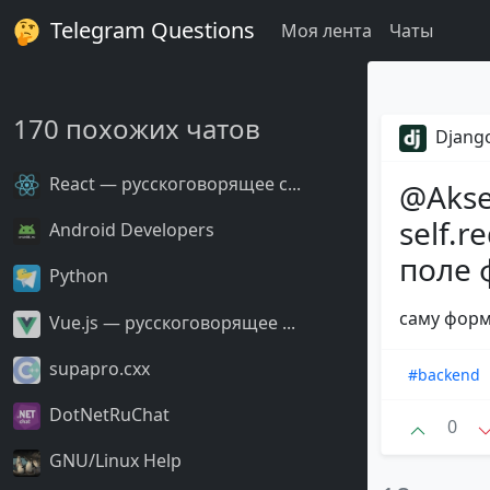
Telegram Questions
Моя лента
Чаты
170 похожих чатов
Django
React — русскоговорящее с...
@Aksen
self.r
Android Developers
поле 
Python
саму форм
Vue.js — русскоговорящее ...
supapro.cxx
#backend
DotNetRuChat
0
GNU/Linux Help