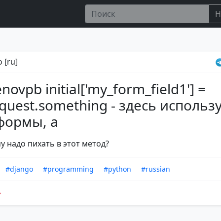
Н
 [ru]
ovpb initial['my_form_field1'] =
equest.something - здесь использ
формы, а
у надо пихать в этот метод?
#django
#programming
#python
#russian