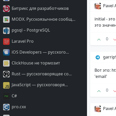
Pavel 
Битрикс для разработчиков
initial - 
MODX. Русскоязычное сообщ...
это значе
pgsql – PostgreSQL
0
Laravel Pro
iOS Developers — русского...
garri
ClickHouse не тормозит
Вот это: h
Rust — русскоговорящее со...
'email'
JavaScript — русскоговоря...
0
С#
pro.cxx
Pavel 