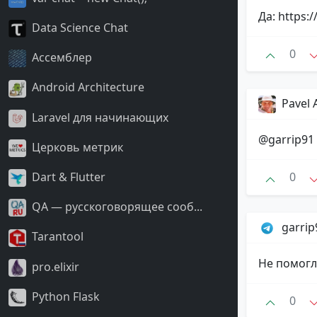
Да: https:
Data Science Chat
0
Ассемблер
Android Architecture
Pavel 
Laravel для начинающих
@garrip91 
Церковь метрик
Dart & Flutter
0
QA — русскоговорящее сооб...
garri
Tarantool
Не помогл
pro.elixir
Python Flask
0