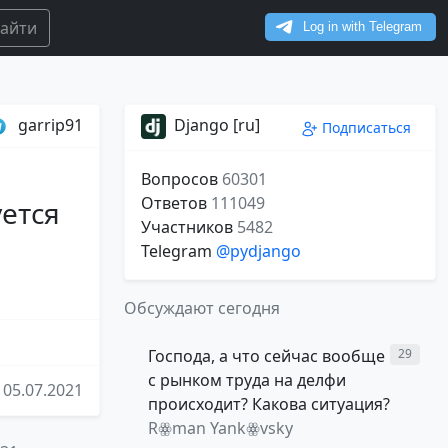
айти
garrip91
Django [ru]
Подписаться
Вопросов
60301
Ответов
111049
уется
Участников
5482
Telegram
@pydjango
Обсуждают сегодня
Господа, а что сейчас вообще
29
с рынком труда на делфи
05.07.2021
происходит? Какова ситуация?
Rꙮman Yankꙮvsky