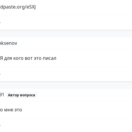
//dpaste.org/eSXJ
Aksenov
Я для кого вот это писал
p91
Автор вопроса
о мне это