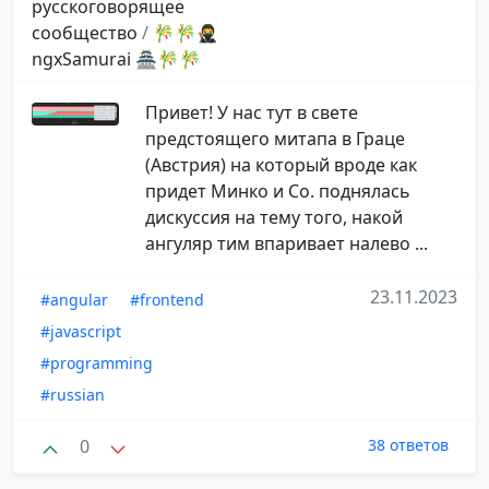
русскоговорящее
сообщество
/
🎋🎋🥷
ngxSamurai 🏯🎋🎋
Привет! У нас тут в свете
предстоящего митапа в Граце
(Aвстрия) на который вроде как
придет Минко и Со. поднялась
дискуссия на тему того, накой
ангуляр тим впаривает налево ...
23.11.2023
#angular
#frontend
#javascript
#programming
#russian
0
38 ответов