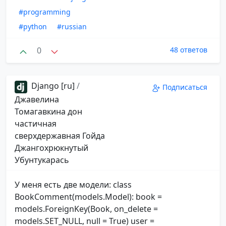
#programming
#python
#russian
0
48 ответов
Django [ru]
/
Подписаться
Джавелина
Томагавкина дон
частичная
сверхдержавная Гойда
Джангохрюкнутый
Убунтукарась
У меня есть две модели: class
BookComment(models.Model): book =
models.ForeignKey(Book, on_delete =
models.SET_NULL, null = True) user =