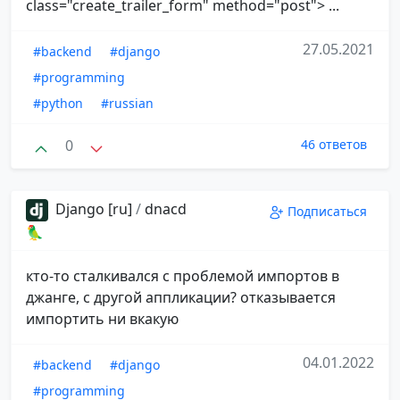
class="create_trailer_form" method="post"> ...
27.05.2021
#backend
#django
#programming
#python
#russian
0
46 ответов
Django [ru]
/
dnacd
Подписаться
🦜
кто-то сталкивался с проблемой импортов в
джанге, с другой аппликации? отказывается
импортить ни вкакую
04.01.2022
#backend
#django
#programming