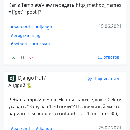
Как в TemplateView передать http_method_names
= ['get', 'post']?
15.06.2021
#backend
#django
#programming
#python
#russian
0
53 ответов
Django [ru]
/
Подписаться
Андрей 🐍
Ребят, добрый вечер. Не подскажите, как в Celery
указать "Запуск в 1:30 ночи"? Правильный ли это
вариант? 'schedule': crontab(hour=1, minute=30),
25.07.2021
#backend
#django