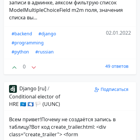
записи в админке, аяксом фильтрую список
ModelMultipleChoiceField m2m поля, значения
списка вы...
02.01.2022
#backend
#django
#programming
#python
#russian
0
49 ответов
Django [ru]
/
Подписаться
Conditional elector of
HRE 🇺🇳 🇦🇶 🏳 (UUNC)
Всем привет!Почему не создаётся запись в
таблицу?Вот код create_trailer.html: <div
class="create_trailer"> <form