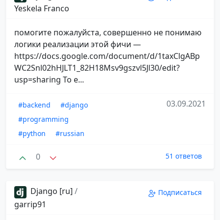
Yeskela Franco
помогите пожалуйста, совершенно не понимаю
логики реализации этой фичи —
https://docs.google.com/document/d/1taxClgABp
WC2Snl02hHJLT1_82H18Msv9gszvl5Jl30/edit?
usp=sharing То е...
03.09.2021
#backend
#django
#programming
#python
#russian
0
51 ответов
Django [ru]
/
Подписаться
garrip91