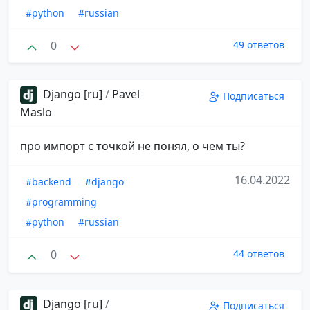
#python
#russian
0
49 ответов
Django [ru]
/
Pavel
Подписаться
Maslo
про импорт с точкой не понял, о чем ты?
16.04.2022
#backend
#django
#programming
#python
#russian
0
44 ответов
Django [ru]
/
Подписаться