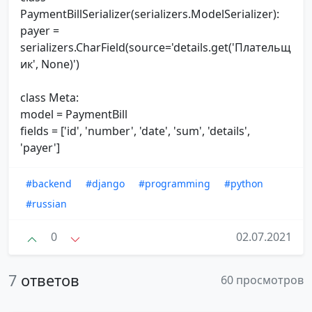
PaymentBillSerializer(serializers.ModelSerializer):
payer =
serializers.CharField(source='details.get('Плательщ
ик', None)')
class Meta:
model = PaymentBill
fields = ['id', 'number', 'date', 'sum', 'details',
'payer']
#backend
#django
#programming
#python
#russian
0
02.07.2021
7
ответов
60 просмотров