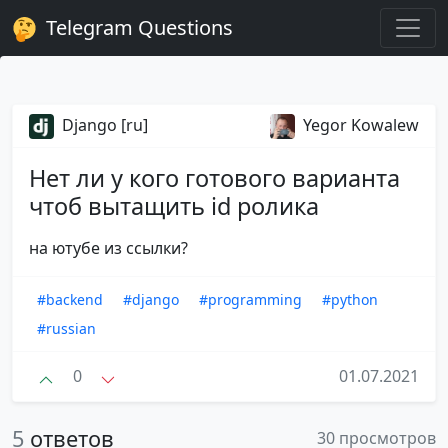
Telegram Questions
Django [ru]
Yegor Kowalew
Нет ли у кого готового варианта
чтоб вытащить id ролика
на ютубе из ссылки?
#backend
#django
#programming
#python
#russian
0
01.07.2021
5
ответов
30 просмотров