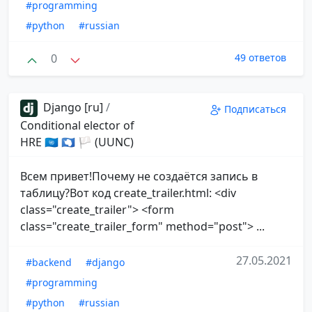
#programming
#python
#russian
0
49 ответов
Django [ru]
/
Подписаться
Conditional elector of
HRE 🇺🇳 🇦🇶 🏳 (UUNC)
Всем привет!Почему не создаётся запись в
таблицу?Вот код create_trailer.html: <div
class="create_trailer"> <form
class="create_trailer_form" method="post"> ...
27.05.2021
#backend
#django
#programming
#python
#russian