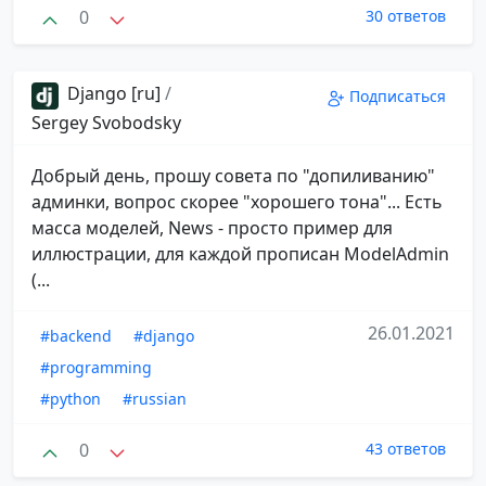
0
30 ответов
Django [ru]
/
Подписаться
Sergey Svobodsky
Добрый день, прошу совета по "допиливанию"
админки, вопрос скорее "хорошего тона"... Есть
масса моделей, News - просто пример для
иллюстрации, для каждой прописан ModelAdmin
(...
26.01.2021
#backend
#django
#programming
#python
#russian
0
43 ответов