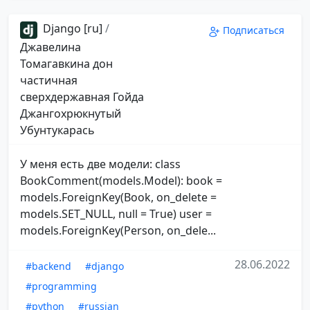
Django [ru]
/
Подписаться
Джавелина
Томагавкина дон
частичная
сверхдержавная Гойда
Джангохрюкнутый
Убунтукарась
У меня есть две модели: class
BookComment(models.Model): book =
models.ForeignKey(Book, on_delete =
models.SET_NULL, null = True) user =
models.ForeignKey(Person, on_dele...
28.06.2022
#backend
#django
#programming
#python
#russian