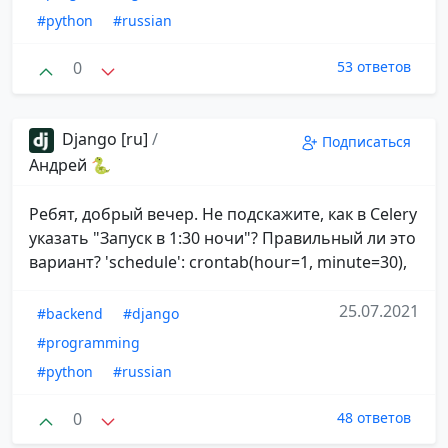
#python
#russian
0
53 ответов
Django [ru]
/
Подписаться
Андрей 🐍
Ребят, добрый вечер. Не подскажите, как в Celery
указать "Запуск в 1:30 ночи"? Правильный ли это
вариант? 'schedule': crontab(hour=1, minute=30),
25.07.2021
#backend
#django
#programming
#python
#russian
0
48 ответов