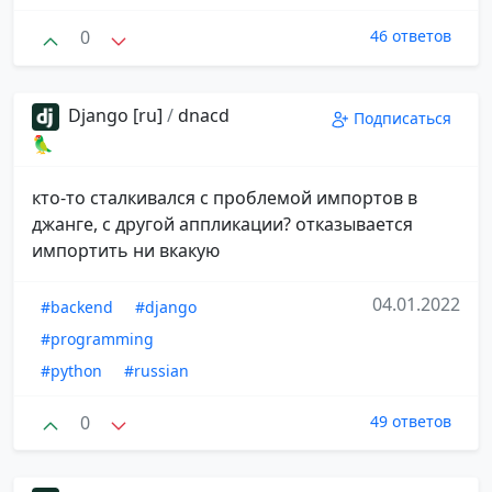
0
46 ответов
Django [ru]
/
dnacd
Подписаться
🦜
кто-то сталкивался с проблемой импортов в
джанге, с другой аппликации? отказывается
импортить ни вкакую
04.01.2022
#backend
#django
#programming
#python
#russian
0
49 ответов