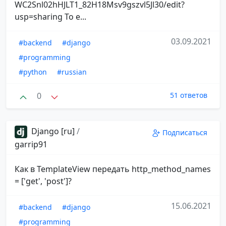
WC2Snl02hHJLT1_82H18Msv9gszvl5Jl30/edit?
usp=sharing То е...
03.09.2021
#backend
#django
#programming
#python
#russian
0
51 ответов
Django [ru]
/
Подписаться
garrip91
Как в TemplateView передать http_method_names
= ['get', 'post']?
15.06.2021
#backend
#django
#programming