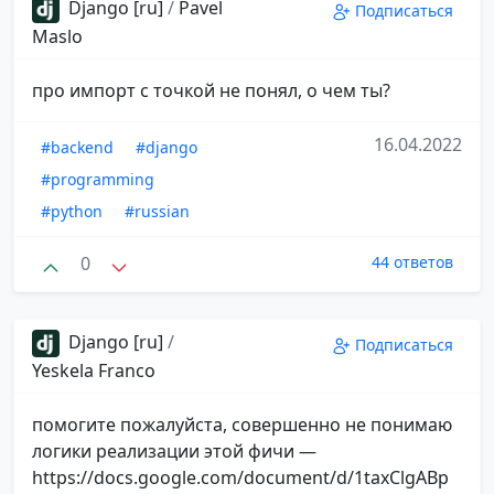
Django [ru]
/
Pavel
Подписаться
Maslo
про импорт с точкой не понял, о чем ты?
16.04.2022
#backend
#django
#programming
#python
#russian
0
44 ответов
Django [ru]
/
Подписаться
Yeskela Franco
помогите пожалуйста, совершенно не понимаю
логики реализации этой фичи —
https://docs.google.com/document/d/1taxClgABp