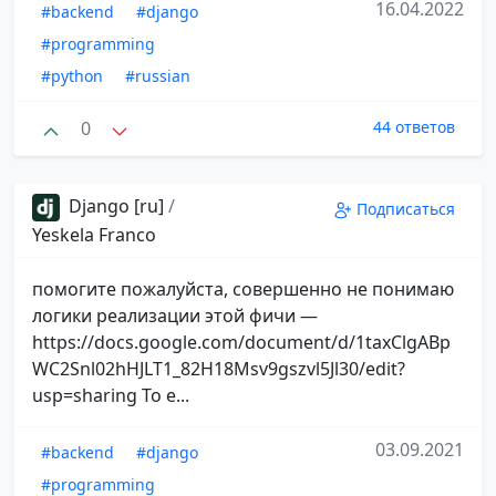
16.04.2022
#backend
#django
#programming
#python
#russian
0
44 ответов
Django [ru]
/
Подписаться
Yeskela Franco
помогите пожалуйста, совершенно не понимаю
логики реализации этой фичи —
https://docs.google.com/document/d/1taxClgABp
WC2Snl02hHJLT1_82H18Msv9gszvl5Jl30/edit?
usp=sharing То е...
03.09.2021
#backend
#django
#programming