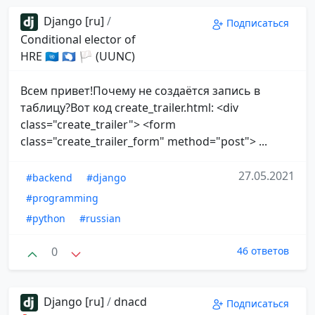
Django [ru]
/
Подписаться
Conditional elector of
HRE 🇺🇳 🇦🇶 🏳 (UUNC)
Всем привет!Почему не создаётся запись в
таблицу?Вот код create_trailer.html: <div
class="create_trailer"> <form
class="create_trailer_form" method="post"> ...
27.05.2021
#backend
#django
#programming
#python
#russian
0
46 ответов
Django [ru]
/
dnacd
Подписаться