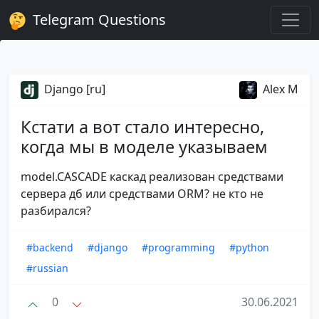
Telegram Questions
Django [ru]
Alex M
Кстати а вот стало интересно,
когда мы в моделе указываем
model.CASCADE каскад реализован средствами
сервера дб или средствами ORM? не кто не
разбирался?
#backend
#django
#programming
#python
#russian
0
30.06.2021