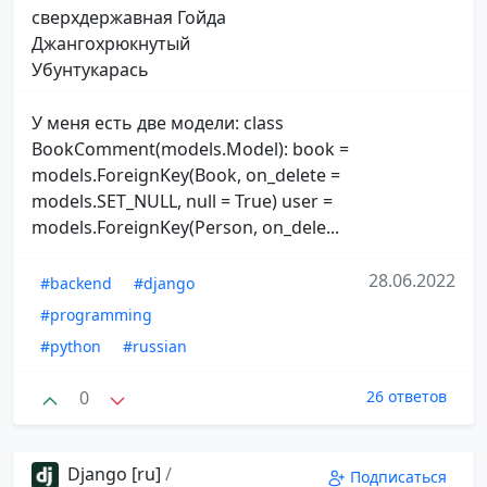
сверхдержавная Гойда
Джангохрюкнутый
Убунтукарась
У меня есть две модели: class
BookComment(models.Model): book =
models.ForeignKey(Book, on_delete =
models.SET_NULL, null = True) user =
models.ForeignKey(Person, on_dele...
28.06.2022
#backend
#django
#programming
#python
#russian
0
26 ответов
Django [ru]
/
Подписаться