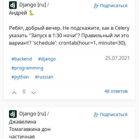
Django [ru]
/
Подписаться
Андрей 🐍
Ребят, добрый вечер. Не подскажите, как в Celery
указать "Запуск в 1:30 ночи"? Правильный ли это
вариант? 'schedule': crontab(hour=1, minute=30),
25.07.2021
#backend
#django
#programming
#python
#russian
0
48 ответов
Django [ru]
/
Подписаться
Джавелина
Томагавкина дон
частичная