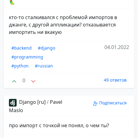
🦜
кто-то сталкивался с проблемой импортов в
джанге, с другой аппликации? отказывается
импортить ни вкакую
04.01.2022
#backend
#django
#programming
#python
#russian
0
49 ответов
Django [ru]
/
Pavel
Подписаться
Maslo
про импорт с точкой не понял, о чем ты?