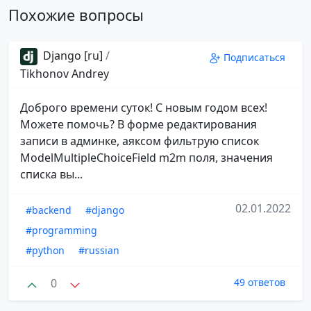
Похожие вопросы
Django [ru]
/
Подписаться
Tikhonov Andrey
Доброго времени суток! С новым годом всех!
Можете помочь? В форме редактирования
записи в админке, аяксом фильтрую список
ModelMultipleChoiceField m2m поля, значения
списка вы...
02.01.2022
#backend
#django
#programming
#python
#russian
0
49 ответов