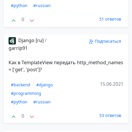
#python
#russian
0
51 ответов
Django [ru]
/
Подписаться
garrip91
Как в TemplateView передать http_method_names
= ['get', 'post']?
15.06.2021
#backend
#django
#programming
#python
#russian
0
53 ответов