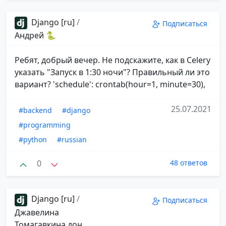
Django [ru]
/
Подписаться
Андрей 🐍
Ребят, добрый вечер. Не подскажите, как в Celery
указать "Запуск в 1:30 ночи"? Правильный ли это
вариант? 'schedule': crontab(hour=1, minute=30),
25.07.2021
#backend
#django
#programming
#python
#russian
0
48 ответов
Django [ru]
/
Подписаться
Джавелина
Томагавкина дон