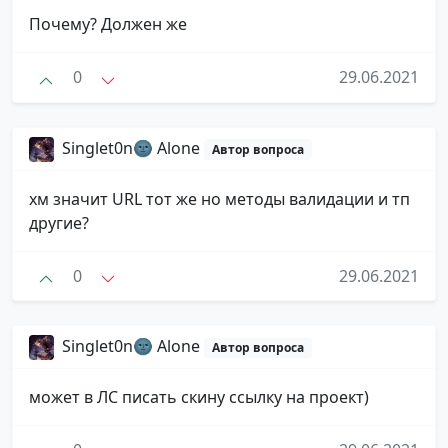
Почему? Должен же
0
29.06.2021
Singlet0n🌚 Alone
Автор вопроса
хм значит URL тот же но методы валидации и тп
другие?
0
29.06.2021
Singlet0n🌚 Alone
Автор вопроса
может в ЛС писать скину ссылку на проект)