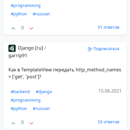
#programming
#python
#russian
0
51 ответов
Django [ru]
/
Подписаться
garrip91
Как в TemplateView передать http_method_names
= ['get', 'post']?
15.06.2021
#backend
#django
#programming
#python
#russian
0
53 ответов