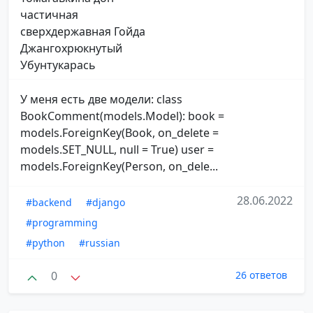
частичная
сверхдержавная Гойда
Джангохрюкнутый
Убунтукарась
У меня есть две модели: class
BookComment(models.Model): book =
models.ForeignKey(Book, on_delete =
models.SET_NULL, null = True) user =
models.ForeignKey(Person, on_dele...
28.06.2022
#backend
#django
#programming
#python
#russian
0
26 ответов