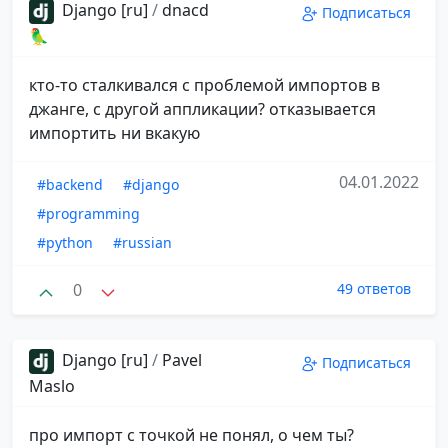
Django [ru]
/
dnacd
Подписаться
🦜
кто-то сталкивался с проблемой импортов в
джанге, с другой аппликации? отказывается
импортить ни вкакую
04.01.2022
#backend
#django
#programming
#python
#russian
0
49 ответов
Django [ru]
/
Pavel
Подписаться
Maslo
про импорт с точкой не понял, о чем ты?