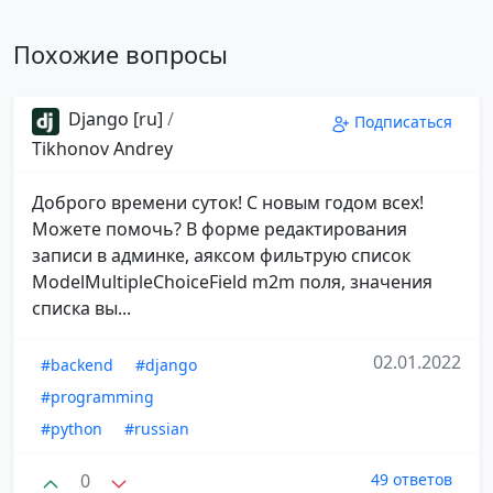
Похожие вопросы
Django [ru]
/
Подписаться
Tikhonov Andrey
Доброго времени суток! С новым годом всех!
Можете помочь? В форме редактирования
записи в админке, аяксом фильтрую список
ModelMultipleChoiceField m2m поля, значения
списка вы...
02.01.2022
#backend
#django
#programming
#python
#russian
0
49 ответов