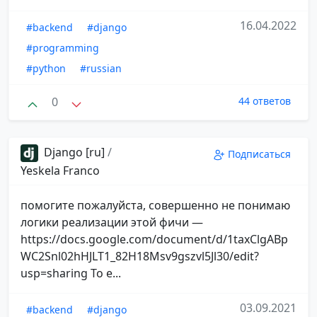
16.04.2022
#backend
#django
#programming
#python
#russian
0
44 ответов
Django [ru]
/
Подписаться
Yeskela Franco
помогите пожалуйста, совершенно не понимаю
логики реализации этой фичи —
https://docs.google.com/document/d/1taxClgABp
WC2Snl02hHJLT1_82H18Msv9gszvl5Jl30/edit?
usp=sharing То е...
03.09.2021
#backend
#django