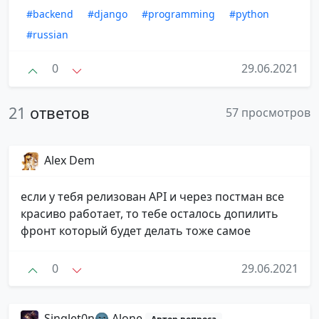
#backend
#django
#programming
#python
#russian
0
29.06.2021
21
ответов
57 просмотров
Alex Dem
если у тебя релизован API и через постман все
красиво работает, то тебе осталось допилить
фронт который будет делать тоже самое
0
29.06.2021
Singlet0n🌚 Alone