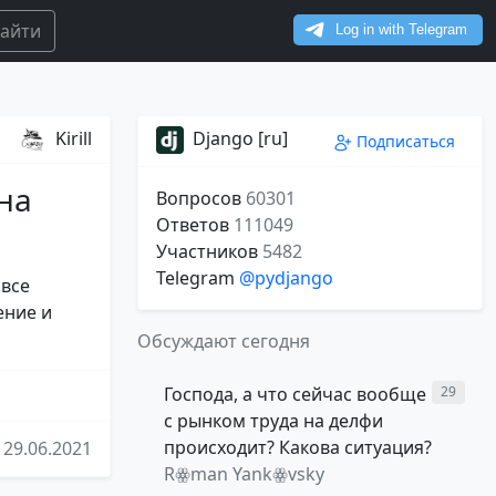
айти
Kirill
Django [ru]
Подписаться
 на
Вопросов
60301
Ответов
111049
Участников
5482
Telegram
@pydjango
 все
ение и
Обсуждают сегодня
Господа, а что сейчас вообще
29
с рынком труда на делфи
происходит? Какова ситуация?
29.06.2021
Rꙮman Yankꙮvsky