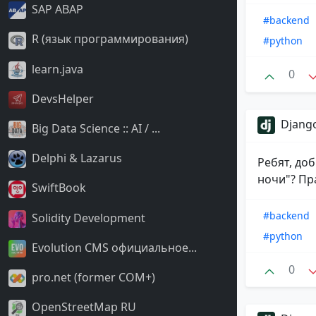
SAP ABAP
#backend
R (язык программирования)
#python
learn.java
0
DevsHelper
Django
Big Data Science :: AI / ...
Delphi & Lazarus
Ребят, доб
ночи"? Пра
SwiftBook
#backend
Solidity Development
#python
Evolution CMS официальное...
0
pro.net (former COM+)
OpenStreetMap RU