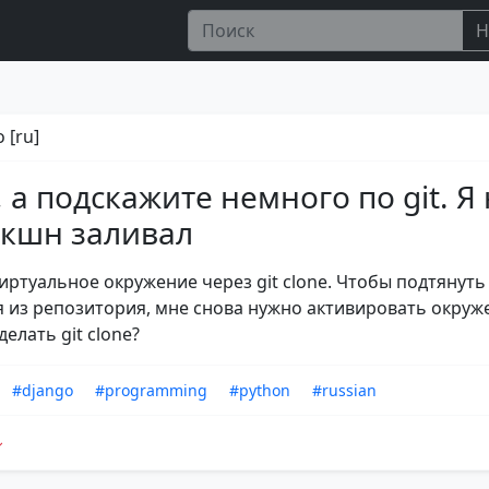
Н
 [ru]
, а подскажите немного по git. Я
кшн заливал
виртуальное окружение через git clone. Чтобы подтянуть
 из репозитория, мне снова нужно активировать окруж
елать git clone?
#django
#programming
#python
#russian