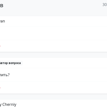
ов
30
yan
Автор вопроса
лить?
y Cherniy