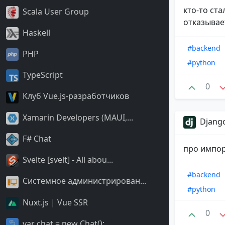
кто-то ст
Scala User Group
отказывае
Haskell
#backend
PHP
#python
TypeScript
0
Клуб Vue.js-разработчиков
Xamarin Developers (MAUI,...
Django
F# Chat
про импор
Svelte [svelt] - All abou...
#backend
Системное администрирован...
#python
Nuxt.js | Vue SSR
0
var chat = new Chat();