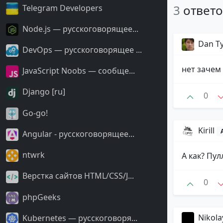
3
ответ
Telegram Developers
Node.js — русскоговорящее...
Dan T
DevOps — русскоговорящее ...
нет зачем
JavaScript Noobs — сообще...
Django [ru]
0
Go-go!
Kirill
Angular - русскоговорящее...
ntwrk
А как? Пул
Верстка сайтов HTML/CSS/J...
0
phpGeeks
Nikola
Kubernetes — русскоговоря...