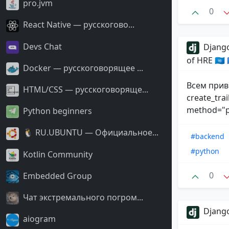
pro.jvm
0
React Native — русскогово...
Devs Chat
Django
of HRE 🇺🇳
Docker — русскоговорящее ...
Всем прив
HTML/CSS — русскоговоряще...
create_trai
method="po
Python beginners
🐧 RU.UBUNTU — Официальное...
#backend
#python
Kotlin Community
0
Embedded Group
Чат экстремального погром...
Django
aiogram