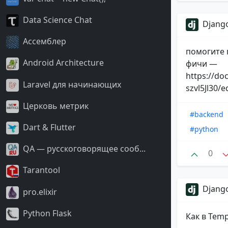
Data Science Chat
Django
Ассемблер
помогите 
Android Architecture
фичи —
https://d
Laravel для начинающих
szvl5Jl30/e
Церковь метрик
#backend
Dart & Flutter
#python
QA — русскоговорящее сооб...
0
Tarantool
Django
pro.elixir
Python Flask
Как в Temp