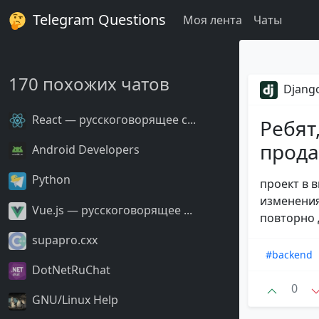
Telegram Questions
Моя лента
Чаты
170 похожих чатов
Django
React — русскоговорящее с...
Ребят
прода
Android Developers
Python
проект в 
изменения
Vue.js — русскоговорящее ...
повторно д
supapro.cxx
#backend
DotNetRuChat
0
GNU/Linux Help