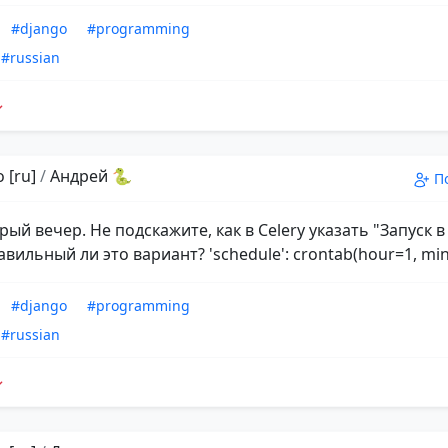
#django
#programming
#russian
 [ru]
/
Андрей 🐍
П
рый вечер. Не подскажите, как в Celery указать "Запуск в
вильный ли это вариант? 'schedule': crontab(hour=1, min
#django
#programming
#russian