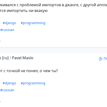
алкивался с проблемой импортов в джанге, с другой апп
тся импортить ни вкакую
#django
#programming
#russian
 [ru]
/
Pavel Maslo
П
т с точкой не понял, о чем ты?
#django
#programming
#russian