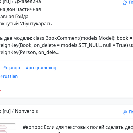
 [ru]
/
Джавелина
П
на дон частичная
авная Гойда
кнутый Убунтукарась
ть две модели: class BookComment(models.Model): book =
eignKey(Book, on_delete = models.SET_NULL, null = True) u
eignKey(Person, on_dele...
#django
#programming
#russian
 [ru]
/
Nonverbis
П
#вопрос Если для текстовых полей сделать д