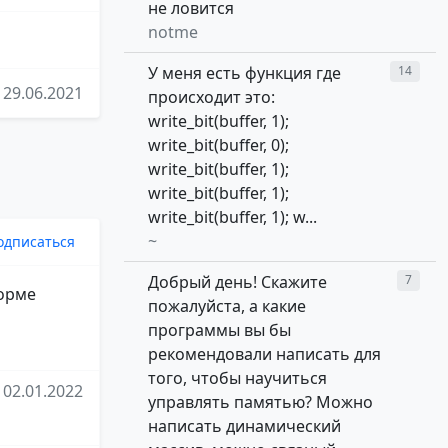
не ловится
notme
У меня есть функция где
14
29.06.2021
происходит это:
write_bit(buffer, 1);
write_bit(buffer, 0);
write_bit(buffer, 1);
write_bit(buffer, 1);
write_bit(buffer, 1); w...
~
одписаться
Добрый день! Скажите
7
форме
пожалуйста, а какие
программы вы бы
рекомендовали написать для
того, чтобы научиться
02.01.2022
управлять памятью? Можно
написать динамический