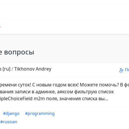
е вопросы
 [ru]
/
Tikhonov Andrey
П
ремени суток! С новым годом всех! Можете помочь? В 
вания записи в админке, аяксом фильтрую список
pleChoiceField m2m поля, значения списка вы...
#django
#programming
#russian