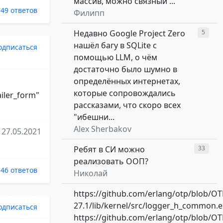
массив, можно связный ...
49 ответов
Филипп
Недавно Google Project Zero
5
нашёл багу в SQLite с
одписаться
помощью LLM, о чём
достаточно было шумно в
определённых интернетах,
которые сопровождались
ailer_form"
рассказами, что скоро всех
"ибешни...
Alex Sherbakov
27.05.2021
Ребят в СИ можно
33
реализовать ООП?
46 ответов
Николай
https://github.com/erlang/otp/blob/OT
27.1/lib/kernel/src/logger_h_common.e
одписаться
https://github.com/erlang/otp/blob/OT