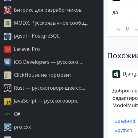
Битрикс для разработчиков
да
MODX. Русскоязычное сообщ...
0
pgsql – PostgreSQL
Laravel Pro
Похожи
iOS Developers — русского...
Django
ClickHouse не тормозит
Rust — русскоговорящее со...
Доброго в
редактиро
JavaScript — русскоговоря...
ModelMulti
С#
#backend
pro.cxx
#python