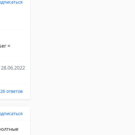
одписаться
ser =
28.06.2022
26 ответов
одписаться
ефолтные