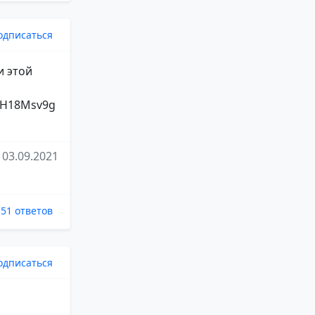
одписаться
и этой
82H18Msv9g
03.09.2021
51 ответов
одписаться