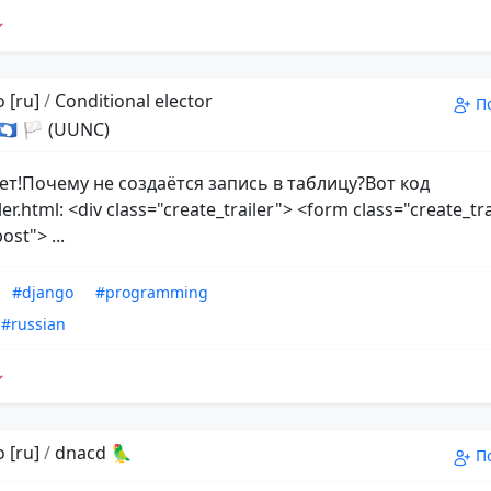
 [ru]
/
Conditional elector
П
 🇦🇶 🏳 (UUNC)
ет!Почему не создаётся запись в таблицу?Вот код
ler.html: <div class="create_trailer"> <form class="create_tr
st"> ...
#django
#programming
#russian
 [ru]
/
dnacd 🦜
П