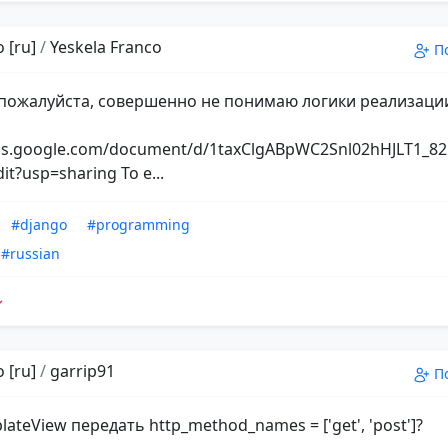
 [ru]
/
Yeskela Franco
П
пожалуйста, совершенно не понимаю логики реализаци
ocs.google.com/document/d/1taxClgABpWC2Snl02hHJLT1_
dit?usp=sharing То е...
#django
#programming
#russian
 [ru]
/
garrip91
П
lateView передать http_method_names = ['get', 'post']?