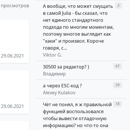
 просмотров
А вообще, что может смущать
2
в самой Julia - бы сказал, что
нет единого стандартного
подхода по многим моментам,
поэтому многое выглядит как
"хаки" и произвол. Короче
говоря, с...
Viktor G.
29.06.2021
30500 за редактор? )
47
Владимир
а через ESC-код ?
29
Alexey Kulakov
Чёт не понял, я ж правильной
18
29.06.2021
функцией воспользовался
чтобы вывести отладочную
информацию? но что-то она