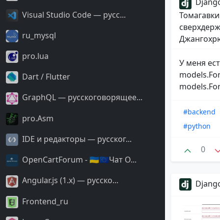
Django
Visual Studio Code — русс...
Томагавки
сверхдерж
ru_mysql
Джангохрю
pro.lua
У меня ес
models.For
Dart / Flutter
models.For
GraphQL — русскоговорящее...
#backend
pro.Asm
#python
IDE и редакторы — русског...
0
OpenCartForum - 🇺🇦🇪🇺Чат O...
Angular.js (1.x) — русско...
Django
Frontend_ru