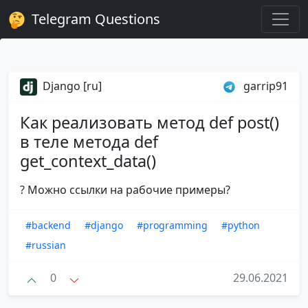
Telegram Questions
Django [ru]
garrip91
Как реализовать метод def post()
в теле метода def
get_context_data()
? Можно ссылки на рабочие примеры?
#backend
#django
#programming
#python
#russian
0
29.06.2021