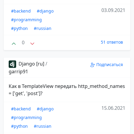
03.09.2021
#backend
#django
#programming
#python
#russian
0
51 ответов
Django [ru]
/
Подписаться
garrip91
Как в TemplateView передать http_method_names
= ['get', 'post']?
15.06.2021
#backend
#django
#programming
#python
#russian