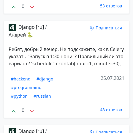
0
53 ответов
Django [ru]
/
Подписаться
Андрей 🐍
Ребят, добрый вечер. Не подскажите, как в Celery
указать "Запуск в 1:30 ночи"? Правильный ли это
вариант? 'schedule': crontab(hour=1, minute=30),
25.07.2021
#backend
#django
#programming
#python
#russian
0
48 ответов
Django [ru]
/
Подписаться