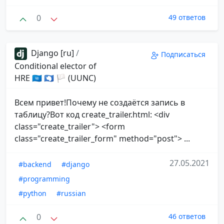
0
49 ответов
Django [ru]
/
Подписаться
Conditional elector of
HRE 🇺🇳 🇦🇶 🏳 (UUNC)
Всем привет!Почему не создаётся запись в
таблицу?Вот код create_trailer.html: <div
class="create_trailer"> <form
class="create_trailer_form" method="post"> ...
27.05.2021
#backend
#django
#programming
#python
#russian
0
46 ответов