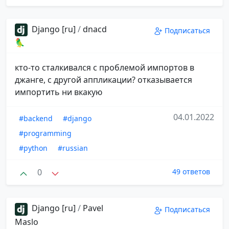
Django [ru]
/
dnacd
Подписаться
🦜
кто-то сталкивался с проблемой импортов в
джанге, с другой аппликации? отказывается
импортить ни вкакую
04.01.2022
#backend
#django
#programming
#python
#russian
0
49 ответов
Django [ru]
/
Pavel
Подписаться
Maslo