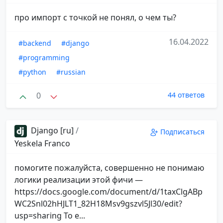
про импорт с точкой не понял, о чем ты?
16.04.2022
#backend
#django
#programming
#python
#russian
0
44 ответов
Django [ru]
/
Подписаться
Yeskela Franco
помогите пожалуйста, совершенно не понимаю
логики реализации этой фичи —
https://docs.google.com/document/d/1taxClgABp
WC2Snl02hHJLT1_82H18Msv9gszvl5Jl30/edit?
usp=sharing То е...