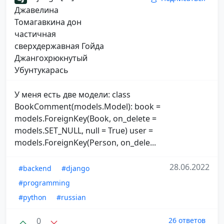
Джавелина
Томагавкина дон
частичная
сверхдержавная Гойда
Джангохрюкнутый
Убунтукарась
У меня есть две модели: class
BookComment(models.Model): book =
models.ForeignKey(Book, on_delete =
models.SET_NULL, null = True) user =
models.ForeignKey(Person, on_dele...
28.06.2022
#backend
#django
#programming
#python
#russian
0
26 ответов