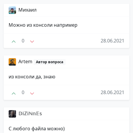
Михаил
Можно из консоли например
0
28.06.2021
Artem
Автор вопроса
из консоли да, знаю
0
28.06.2021
𝔻𝕚ℤ𝕚ℕ𝕟𝔼𝕤
С любого файла можно)