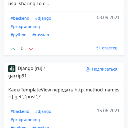
usp=sharing То е...
03.09.2021
#backend
#django
#programming
#python
#russian
0
51 ответов
Django [ru]
/
Подписаться
garrip91
Как в TemplateView передать http_method_names
= ['get', 'post']?
15.06.2021
#backend
#django
#programming
#python
#russian