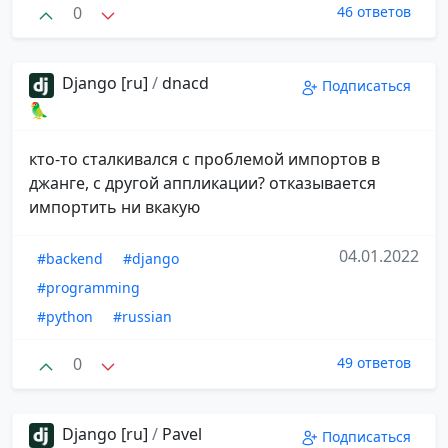
0
46 ответов
Django [ru]
/
dnacd
Подписаться
🦜
кто-то сталкивался с проблемой импортов в
джанге, с другой аппликации? отказывается
импортить ни вкакую
04.01.2022
#backend
#django
#programming
#python
#russian
0
49 ответов
Django [ru]
/
Pavel
Подписаться