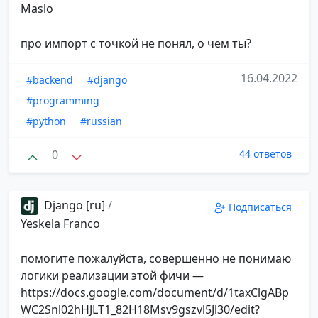
Maslo
про импорт с точкой не понял, о чем ты?
16.04.2022
#backend
#django
#programming
#python
#russian
0
44 ответов
Django [ru]
/
Подписаться
Yeskela Franco
помогите пожалуйста, совершенно не понимаю
логики реализации этой фичи —
https://docs.google.com/document/d/1taxClgABp
WC2Snl02hHJLT1_82H18Msv9gszvl5Jl30/edit?