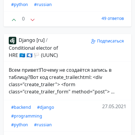
#python
#russian
0
49 ответов
Django [ru]
/
Подписаться
Conditional elector of
HRE 🇺🇳 🇦🇶 🏳 (UUNC)
Всем привет!Почему не создаётся запись в
таблицу?Вот код create_trailer.html: <div
class="create_trailer"> <form
class="create_trailer_form" method="post"> ...
27.05.2021
#backend
#django
#programming
#python
#russian