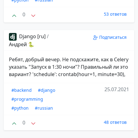
0
53 ответов
Django [ru]
/
Подписаться
Андрей 🐍
Ребят, добрый вечер. Не подскажите, как в Celery
указать "Запуск в 1:30 ночи"? Правильный ли это
вариант? 'schedule': crontab(hour=1, minute=30),
25.07.2021
#backend
#django
#programming
#python
#russian
0
48 ответов