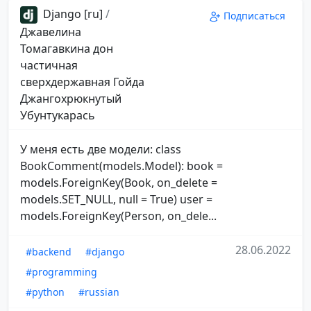
Django [ru]
/
Подписаться
Джавелина
Томагавкина дон
частичная
сверхдержавная Гойда
Джангохрюкнутый
Убунтукарась
У меня есть две модели: class
BookComment(models.Model): book =
models.ForeignKey(Book, on_delete =
models.SET_NULL, null = True) user =
models.ForeignKey(Person, on_dele...
28.06.2022
#backend
#django
#programming
#python
#russian