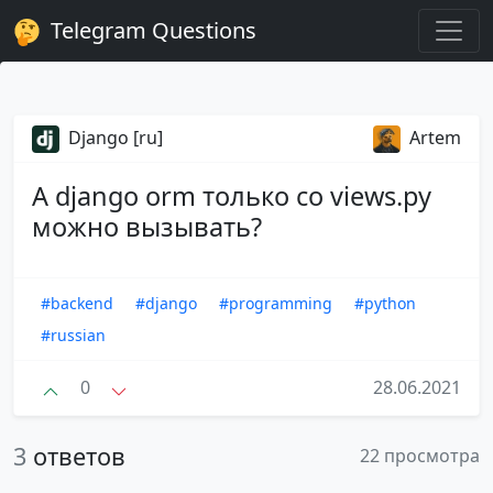
Telegram Questions
Django [ru]
Artem
А django orm только со views.py
можно вызывать?
#backend
#django
#programming
#python
#russian
0
28.06.2021
3
ответов
22 просмотра