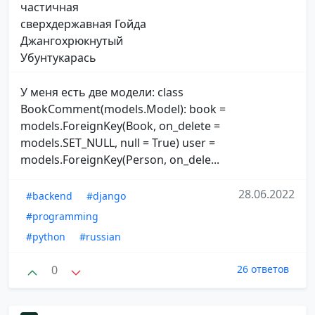
частичная
сверхдержавная Гойда
Джангохрюкнутый
Убунтукарась
У меня есть две модели: class
BookComment(models.Model): book =
models.ForeignKey(Book, on_delete =
models.SET_NULL, null = True) user =
models.ForeignKey(Person, on_dele...
28.06.2022
#backend
#django
#programming
#python
#russian
0
26 ответов