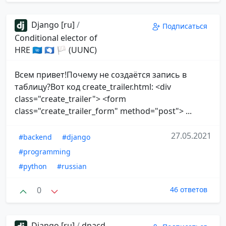
Django [ru]
/
Подписаться
Conditional elector of
HRE 🇺🇳 🇦🇶 🏳 (UUNC)
Всем привет!Почему не создаётся запись в
таблицу?Вот код create_trailer.html: <div
class="create_trailer"> <form
class="create_trailer_form" method="post"> ...
27.05.2021
#backend
#django
#programming
#python
#russian
0
46 ответов
Django [ru]
/
dnacd