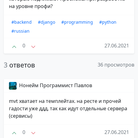
на уровне профи?
#backend
#django
#programming
#python
#russian
0
27.06.2021
3
ответов
36 просмотров
Нонейм Программист Павлов
mvt хватает на темплейтах. на ресте и прочей
гадости уже ддд, так как идут отдельные сервера
(сервисы)
0
27.06.2021