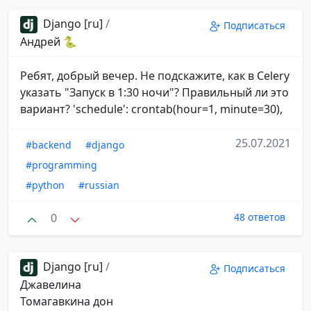
Django [ru]
/
Подписаться
Андрей 🐍
Ребят, добрый вечер. Не подскажите, как в Celery
указать "Запуск в 1:30 ночи"? Правильный ли это
вариант? 'schedule': crontab(hour=1, minute=30),
25.07.2021
#backend
#django
#programming
#python
#russian
0
48 ответов
Django [ru]
/
Подписаться
Джавелина
Томагавкина дон