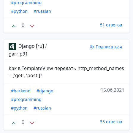
#programming
#python
#russian
0
51 ответов
Django [ru]
/
Подписаться
garrip91
Как в TemplateView передать http_method_names
= ['get', 'post']?
15.06.2021
#backend
#django
#programming
#python
#russian
0
53 ответов