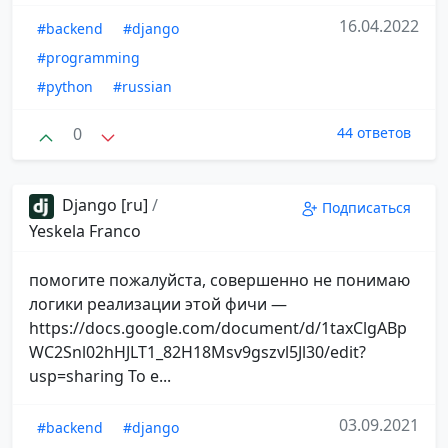
16.04.2022
#backend
#django
#programming
#python
#russian
0
44 ответов
Django [ru]
/
Подписаться
Yeskela Franco
помогите пожалуйста, совершенно не понимаю
логики реализации этой фичи —
https://docs.google.com/document/d/1taxClgABp
WC2Snl02hHJLT1_82H18Msv9gszvl5Jl30/edit?
usp=sharing То е...
03.09.2021
#backend
#django