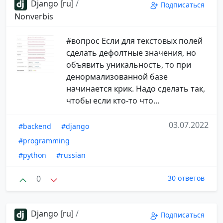
Django [ru]
/
Подписаться
Nonverbis
#вопрос Если для текстовых полей
сделать дефолтные значения, но
объявить уникальность, то при
денормализованной базе
начинается крик. Надо сделать так,
чтобы если кто-то что...
03.07.2022
#backend
#django
#programming
#python
#russian
0
30 ответов
Django [ru]
/
Подписаться