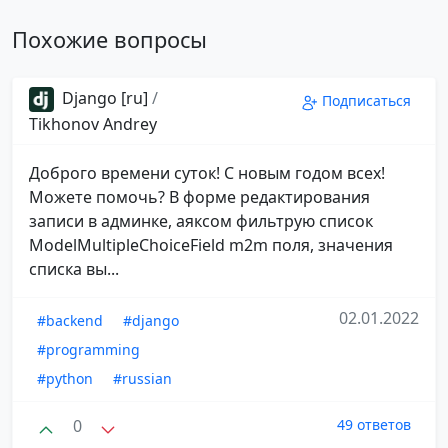
Похожие вопросы
Django [ru]
/
Подписаться
Tikhonov Andrey
Доброго времени суток! С новым годом всех!
Можете помочь? В форме редактирования
записи в админке, аяксом фильтрую список
ModelMultipleChoiceField m2m поля, значения
списка вы...
02.01.2022
#backend
#django
#programming
#python
#russian
0
49 ответов