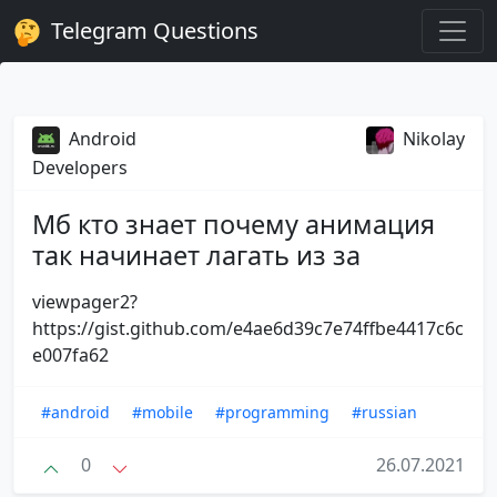
Telegram Questions
Android
Nikolay
Developers
Мб кто знает почему анимация
так начинает лагать из за
viewpager2?
https://gist.github.com/e4ae6d39c7e74ffbe4417c6c
e007fa62
#android
#mobile
#programming
#russian
0
26.07.2021