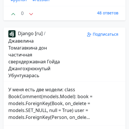
0
48 ответов
Django [ru]
/
Подписаться
Джавелина
Томагавкина дон
частичная
сверхдержавная Гойда
Джангохрюкнутый
Убунтукарась
У меня есть две модели: class
BookComment(models.Model): book =
models.ForeignKey(Book, on_delete =
models.SET_NULL, null = True) user =
models.ForeignKey(Person, on_dele...