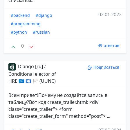
списка вы...
02.01.2022
#backend
#django
#programming
#python
#russian
0
49 ответов
Django [ru]
/
Подписаться
Conditional elector of
HRE 🇺🇳 🇦🇶 🏳 (UUNC)
Всем привет!Почему не создаётся запись в
таблицу?Вот код create_trailer.html: <div
class="create_trailer"> <form
class="create_trailer_form" method="post"> ...