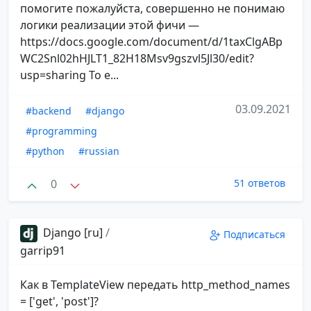
помогите пожалуйста, совершенно не понимаю
логики реализации этой фичи —
https://docs.google.com/document/d/1taxClgABp
WC2Snl02hHJLT1_82H18Msv9gszvl5Jl30/edit?
usp=sharing То е...
03.09.2021
#backend
#django
#programming
#python
#russian
0
51 ответов
Django [ru]
/
Подписаться
garrip91
Как в TemplateView передать http_method_names
= ['get', 'post']?