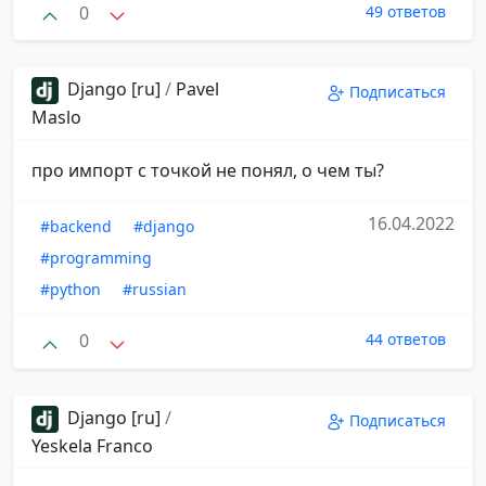
0
49 ответов
Django [ru]
/
Pavel
Подписаться
Maslo
про импорт с точкой не понял, о чем ты?
16.04.2022
#backend
#django
#programming
#python
#russian
0
44 ответов
Django [ru]
/
Подписаться
Yeskela Franco