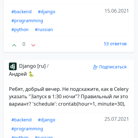
15.06.2021
#backend
#django
#programming
#python
#russian
0
53 ответов
Django [ru]
/
Подписаться
Андрей 🐍
Ребят, добрый вечер. Не подскажите, как в Celery
указать "Запуск в 1:30 ночи"? Правильный ли это
вариант? 'schedule': crontab(hour=1, minute=30),
25.07.2021
#backend
#django
#programming
#python
#russian