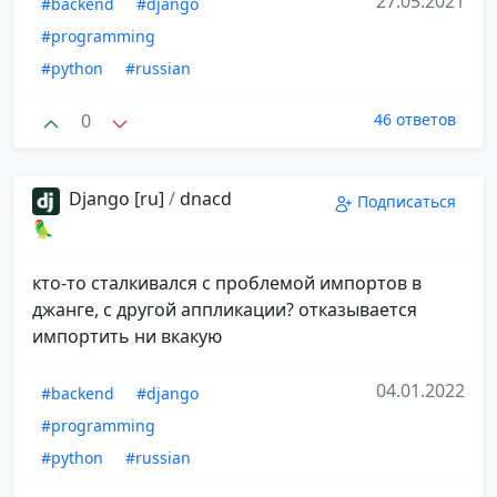
27.05.2021
#backend
#django
#programming
#python
#russian
0
46 ответов
Django [ru]
/
dnacd
Подписаться
🦜
кто-то сталкивался с проблемой импортов в
джанге, с другой аппликации? отказывается
импортить ни вкакую
04.01.2022
#backend
#django
#programming
#python
#russian