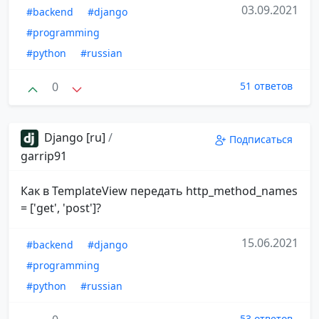
03.09.2021
#backend
#django
#programming
#python
#russian
0
51 ответов
Django [ru]
/
Подписаться
garrip91
Как в TemplateView передать http_method_names
= ['get', 'post']?
15.06.2021
#backend
#django
#programming
#python
#russian
53 ответов