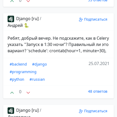
0
Django [ru]
/
Подписаться
Андрей 🐍
Ребят, добрый вечер. Не подскажите, как в Celery
указать "Запуск в 1:30 ночи"? Правильный ли это
вариант? 'schedule': crontab(hour=1, minute=30),
25.07.2021
#backend
#django
#programming
#python
#russian
0
48 ответов
Django [ru]
/
Подписаться
Джавелина