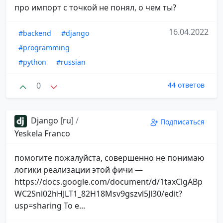
про импорт с точкой не понял, о чем ты?
16.04.2022
#backend
#django
#programming
#python
#russian
0
44 ответов
Django [ru]
/
Подписаться
Yeskela Franco
помогите пожалуйста, совершенно не понимаю
логики реализации этой фичи —
https://docs.google.com/document/d/1taxClgABp
WC2Snl02hHJLT1_82H18Msv9gszvl5Jl30/edit?
usp=sharing То е...