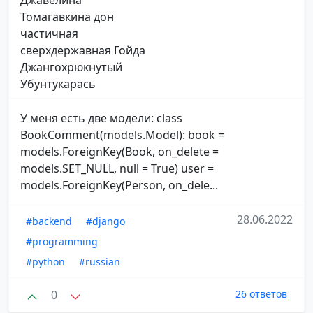
Томагавкина дон
частичная
сверхдержавная Гойда
Джангохрюкнутый
Убунтукарась
У меня есть две модели: class
BookComment(models.Model): book =
models.ForeignKey(Book, on_delete =
models.SET_NULL, null = True) user =
models.ForeignKey(Person, on_dele...
28.06.2022
#backend
#django
#programming
#python
#russian
0
26 ответов