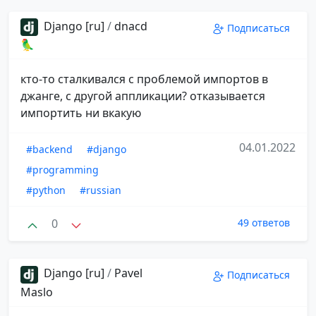
Django [ru]
/
dnacd
Подписаться
🦜
кто-то сталкивался с проблемой импортов в
джанге, с другой аппликации? отказывается
импортить ни вкакую
04.01.2022
#backend
#django
#programming
#python
#russian
0
49 ответов
Django [ru]
/
Pavel
Подписаться
Maslo