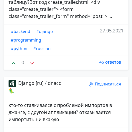
таблицу?Вот код create_trailer.html: <div
class="create_trailer"> <form
class="create_trailer_form" method="post"> ...
27.05.2021
#backend
#django
#programming
#python
#russian
0
46 ответов
Django [ru]
/
dnacd
Подписаться
🦜
кто-то сталкивался с проблемой импортов в
джанге, с другой аппликации? отказывается
импортить ни вкакую