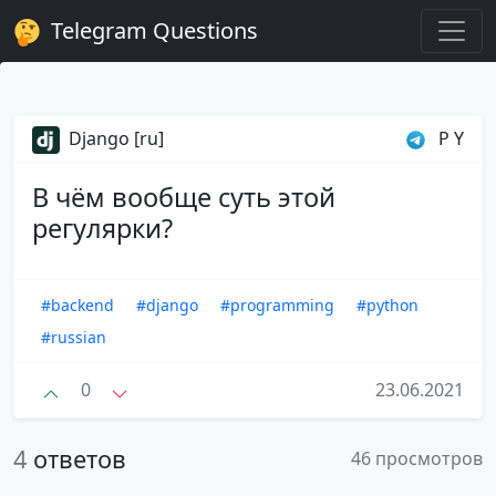
Telegram Questions
Django [ru]
P Y
В чём вообще суть этой
регулярки?
#backend
#django
#programming
#python
#russian
0
23.06.2021
4
ответов
46 просмотров