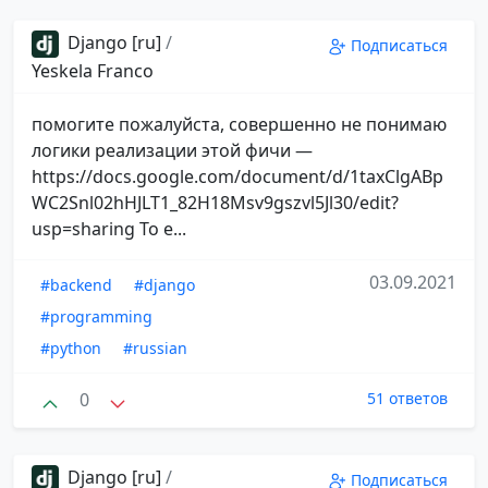
Django [ru]
/
Подписаться
Yeskela Franco
помогите пожалуйста, совершенно не понимаю
логики реализации этой фичи —
https://docs.google.com/document/d/1taxClgABp
WC2Snl02hHJLT1_82H18Msv9gszvl5Jl30/edit?
usp=sharing То е...
03.09.2021
#backend
#django
#programming
#python
#russian
0
51 ответов
Django [ru]
/
Подписаться