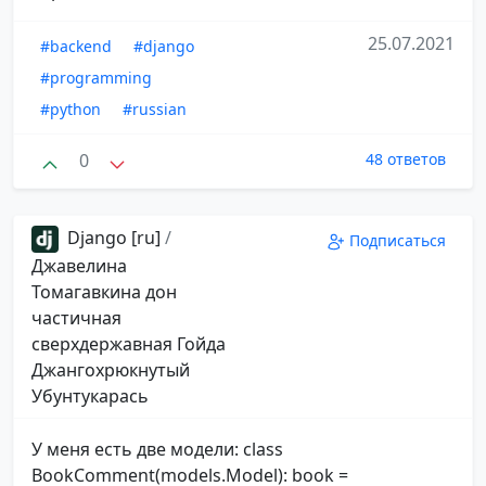
25.07.2021
#backend
#django
#programming
#python
#russian
0
48 ответов
Django [ru]
/
Подписаться
Джавелина
Томагавкина дон
частичная
сверхдержавная Гойда
Джангохрюкнутый
Убунтукарась
У меня есть две модели: class
BookComment(models.Model): book =