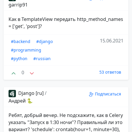
garrip91
Как в TemplateView передать http_method_names
= ['get', 'post']?
15.06.2021
#backend
#django
#programming
#python
#russian
0
53 ответов
Django [ru]
/
Подписаться
Андрей 🐍
Ребят, добрый вечер. Не подскажите, как в Celery
указать "Запуск в 1:30 ночи"? Правильный ли это
вариант? 'schedule': crontab(hour=1, minute=30),