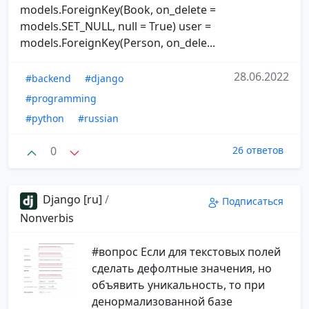
models.ForeignKey(Book, on_delete =
models.SET_NULL, null = True) user =
models.ForeignKey(Person, on_dele...
28.06.2022
#backend
#django
#programming
#python
#russian
0
26 ответов
Django [ru]
/
Подписаться
Nonverbis
#вопрос Если для текстовых полей
сделать дефолтные значения, но
объявить уникальность, то при
денормализованной базе