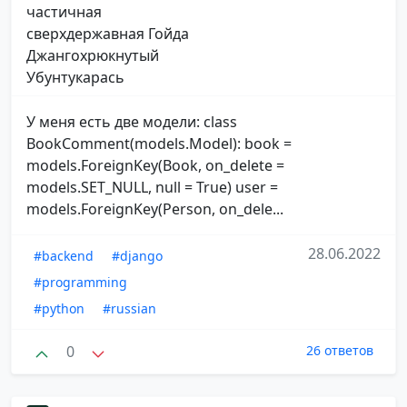
частичная
сверхдержавная Гойда
Джангохрюкнутый
Убунтукарась
У меня есть две модели: class
BookComment(models.Model): book =
models.ForeignKey(Book, on_delete =
models.SET_NULL, null = True) user =
models.ForeignKey(Person, on_dele...
28.06.2022
#backend
#django
#programming
#python
#russian
0
26 ответов