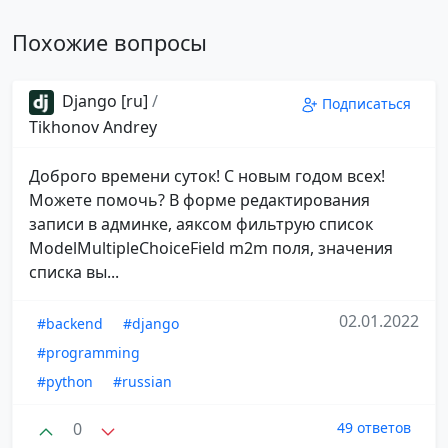
Похожие вопросы
Django [ru]
/
Подписаться
Tikhonov Andrey
Доброго времени суток! С новым годом всех!
Можете помочь? В форме редактирования
записи в админке, аяксом фильтрую список
ModelMultipleChoiceField m2m поля, значения
списка вы...
02.01.2022
#backend
#django
#programming
#python
#russian
0
49 ответов