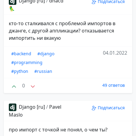
Django [ru]
/
dnacd
Подписаться
🦜
кто-то сталкивался с проблемой импортов в
джанге, с другой аппликации? отказывается
импортить ни вкакую
04.01.2022
#backend
#django
#programming
#python
#russian
0
49 ответов
Django [ru]
/
Pavel
Подписаться
Maslo
про импорт с точкой не понял, о чем ты?