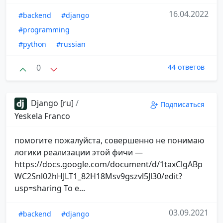
16.04.2022
#backend
#django
#programming
#python
#russian
0
44 ответов
Django [ru]
/
Подписаться
Yeskela Franco
помогите пожалуйста, совершенно не понимаю
логики реализации этой фичи —
https://docs.google.com/document/d/1taxClgABp
WC2Snl02hHJLT1_82H18Msv9gszvl5Jl30/edit?
usp=sharing То е...
03.09.2021
#backend
#django