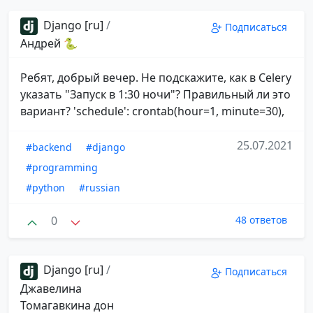
Django [ru]
/
Подписаться
Андрей 🐍
Ребят, добрый вечер. Не подскажите, как в Celery
указать "Запуск в 1:30 ночи"? Правильный ли это
вариант? 'schedule': crontab(hour=1, minute=30),
25.07.2021
#backend
#django
#programming
#python
#russian
0
48 ответов
Django [ru]
/
Подписаться
Джавелина
Томагавкина дон