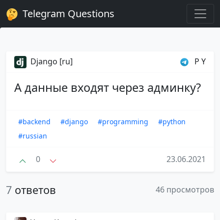
Telegram Questions
Django [ru]
P Y
А данные входят через админку?
#backend
#django
#programming
#python
#russian
0
23.06.2021
7
ответов
46 просмотров