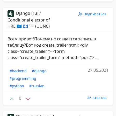
Django [ru]
/
Подписаться
Conditional elector of
HRE 🇺🇳 🇦🇶 🏳 (UUNC)
Всем привет!Почему не создаётся запись в
таблицу?Вот код create_trailer.html: <div
class="create_trailer"> <form
class="create_trailer_form" method="post"> ...
27.05.2021
#backend
#django
#programming
#python
#russian
0
46 ответов