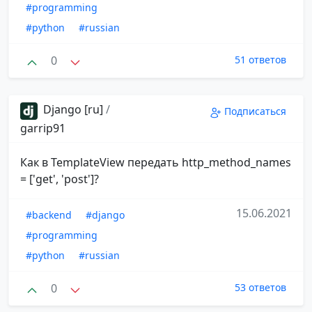
#programming
#python
#russian
0
51 ответов
Django [ru]
/
Подписаться
garrip91
Как в TemplateView передать http_method_names
= ['get', 'post']?
15.06.2021
#backend
#django
#programming
#python
#russian
0
53 ответов