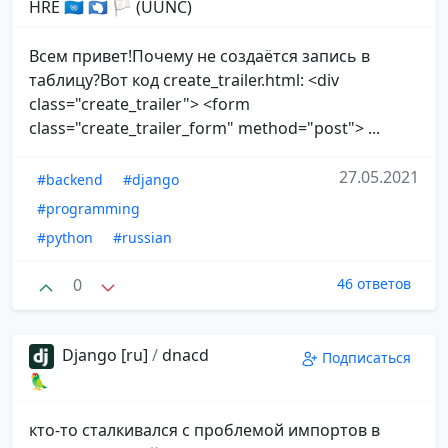
HRE 🇺🇳 🇦🇶 🏳 (UUNC)
Всем привет!Почему не создаётся запись в
таблицу?Вот код create_trailer.html: <div
class="create_trailer"> <form
class="create_trailer_form" method="post"> ...
27.05.2021
#backend
#django
#programming
#python
#russian
0
46 ответов
Django [ru]
/
dnacd
Подписаться
🦜
кто-то сталкивался с проблемой импортов в