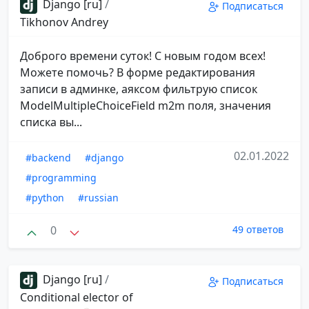
Django [ru]
/
Подписаться
Tikhonov Andrey
Доброго времени суток! С новым годом всех!
Можете помочь? В форме редактирования
записи в админке, аяксом фильтрую список
ModelMultipleChoiceField m2m поля, значения
списка вы...
02.01.2022
#backend
#django
#programming
#python
#russian
0
49 ответов
Django [ru]
/
Подписаться
Conditional elector of