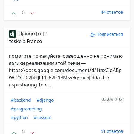
0
44 ответов
Django [ru]
/
Подписаться
Yeskela Franco
помогите пожалуйста, совершенно не понимаю
логики реализации этой фичи —
https://docs.google.com/document/d/1taxClgABp
WC2Snl02hHJLT1_82H18Msv9gszvl5Jl30/edit?
usp=sharing То е...
03.09.2021
#backend
#django
#programming
#python
#russian
0
51 ответов