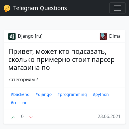
Telegram Questions
Django [ru]
Dima
Привет, может кто подсазать,
сколько примерно стоит парсер
магазина по
категориям ?
#backend
#django
#programming
#python
#russian
0
23.06.2021