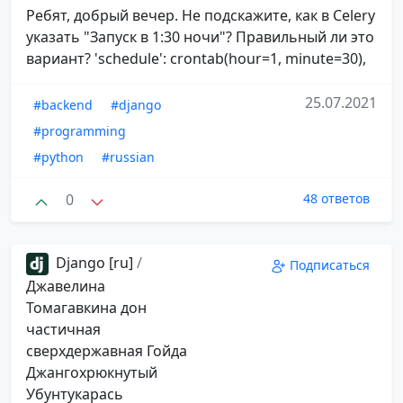
Ребят, добрый вечер. Не подскажите, как в Celery
указать "Запуск в 1:30 ночи"? Правильный ли это
вариант? 'schedule': crontab(hour=1, minute=30),
25.07.2021
#backend
#django
#programming
#python
#russian
0
48 ответов
Django [ru]
/
Подписаться
Джавелина
Томагавкина дон
частичная
сверхдержавная Гойда
Джангохрюкнутый
Убунтукарась