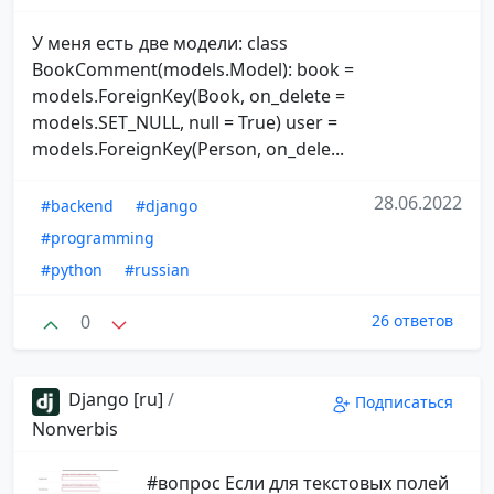
У меня есть две модели: class
BookComment(models.Model): book =
models.ForeignKey(Book, on_delete =
models.SET_NULL, null = True) user =
models.ForeignKey(Person, on_dele...
28.06.2022
#backend
#django
#programming
#python
#russian
0
26 ответов
Django [ru]
/
Подписаться
Nonverbis
#вопрос Если для текстовых полей