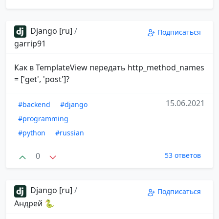
Django [ru]
/
Подписаться
garrip91
Как в TemplateView передать http_method_names
= ['get', 'post']?
15.06.2021
#backend
#django
#programming
#python
#russian
0
53 ответов
Django [ru]
/
Подписаться
Андрей 🐍