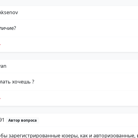
Aksenov
тличие?
yan
елать хочешь ?
p91
Автор вопроса
тобы зарегистрированные юзеры, как и авторизованные, 