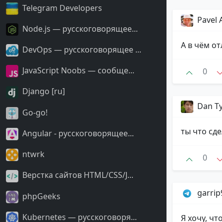
Telegram Developers
Pavel 
Node.js — русскоговорящее...
А в чём о
DevOps — русскоговорящее ...
JavaScript Noobs — сообще...
0
Django [ru]
Dan T
Go-go!
ты что сд
Angular - русскоговорящее...
ntwrk
0
Верстка сайтов HTML/CSS/J...
garri
phpGeeks
Kubernetes — русскоговоря...
Я хочу, ч