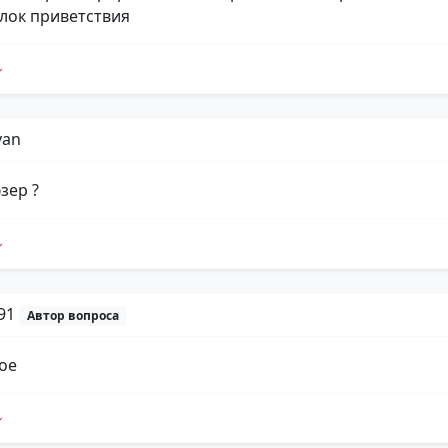
блок приветствия
yan
зер ?
p91
Автор вопроса
ое