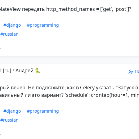
lateView передать http_method_names = ['get', 'post']?
#django
#programming
#russian
 [ru]
/
Андрей 🐍
П
рый вечер. Не подскажите, как в Celery указать "Запуск в
вильный ли это вариант? 'schedule': crontab(hour=1, min
#django
#programming
#russian