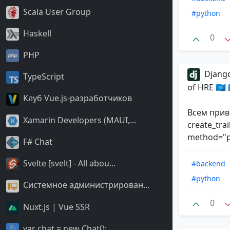
Scala User Group
#python
Haskell
0
PHP
Django
TypeScript
of HRE 🇺🇳
Клуб Vue.js-разработчиков
Всем прив
Xamarin Developers (MAUI,...
create_trai
method="po
F# Chat
Svelte [svelt] - All abou...
#backend
#python
Системное администрирован...
0
Nuxt.js | Vue SSR
var chat = new Chat();