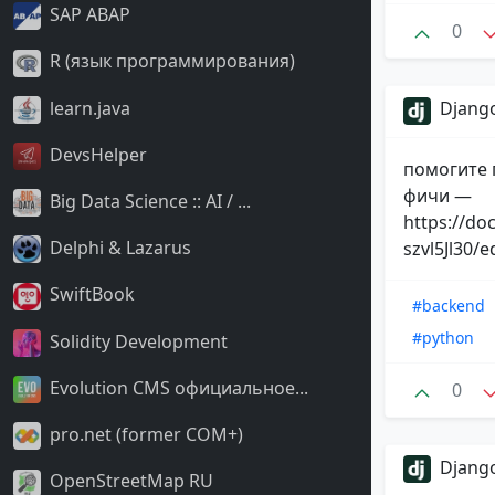
SAP ABAP
0
R (язык программирования)
learn.java
Django
DevsHelper
помогите 
фичи —
Big Data Science :: AI / ...
https://d
Delphi & Lazarus
szvl5Jl30/e
SwiftBook
#backend
#python
Solidity Development
Evolution CMS официальное...
0
pro.net (former COM+)
Django
OpenStreetMap RU