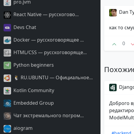
pro.jvm
Dan T
React Native — русскогово...
Devs Chat
как то см
Docker — русскоговорящее ...
0
HTML/CSS — русскоговоряще...
Python beginners
Похожи
🐧 RU.UBUNTU — Официальное...
Django
Kotlin Community
Embedded Group
Доброго в
редактиро
Чат экстремального погром...
ModelMulti
aiogram
#backend