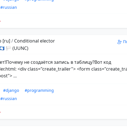
#russian
 [ru]
/
Conditional elector
П
 🇦🇶 🏳 (UUNC)
ет!Почему не создаётся запись в таблицу?Вот код
ler.html: <div class="create_trailer"> <form class="create_tr
st"> ...
#django
#programming
#russian