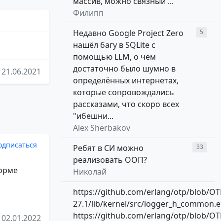
массив, можно связный ...
Филипп
Недавно Google Project Zero
5
нашёл багу в SQLite с
помощью LLM, о чём
достаточно было шумно в
21.06.2021
определённых интернетах,
которые сопровождались
рассказами, что скоро всех
"ибешни...
Alex Sherbakov
одписаться
Ребят в СИ можно
33
реализовать ООП?
форме
Николай
https://github.com/erlang/otp/blob/OT
27.1/lib/kernel/src/logger_h_common.e
https://github.com/erlang/otp/blob/OT
02.01.2022