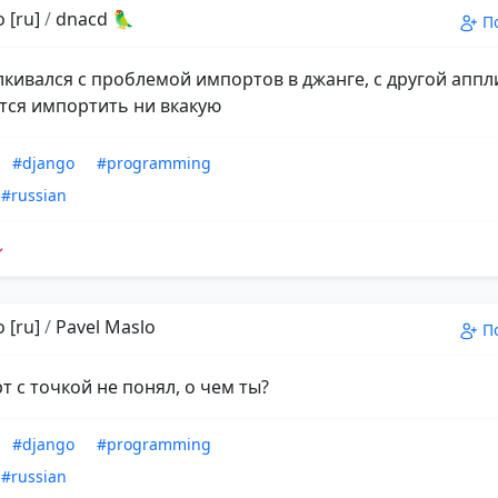
 [ru]
/
dnacd 🦜
П
алкивался с проблемой импортов в джанге, с другой апп
тся импортить ни вкакую
#django
#programming
#russian
 [ru]
/
Pavel Maslo
П
т с точкой не понял, о чем ты?
#django
#programming
#russian