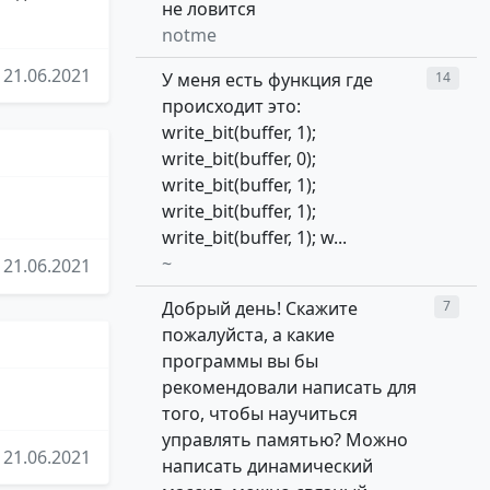
не ловится
notme
21.06.2021
У меня есть функция где
14
происходит это:
write_bit(buffer, 1);
write_bit(buffer, 0);
write_bit(buffer, 1);
write_bit(buffer, 1);
write_bit(buffer, 1); w...
~
21.06.2021
Добрый день! Скажите
7
пожалуйста, а какие
программы вы бы
рекомендовали написать для
того, чтобы научиться
управлять памятью? Можно
21.06.2021
написать динамический