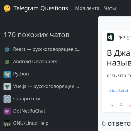
Telegram Questions
Моя лента
Чаты
170 похожих чатов
Django
React — русскоговорящее с...
В Джа
называ
Android Developers
Python
есть что-т
Vue.js — русскоговорящее ...
#backend
supapro.cxx
0
DotNetRuChat
6
ответ
GNU/Linux Help