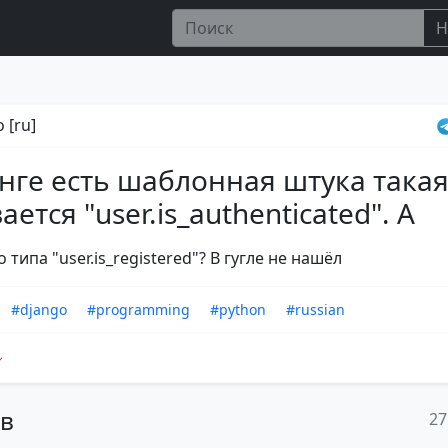
Н
 [ru]
нге есть шаблонная штука такая
ется "user.is_authenticated". А
о типа "user.is_registered"? В гугле не нашёл
#django
#programming
#python
#russian
ов
27