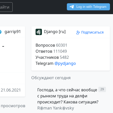
айти
garrip91
Django [ru]
Подписаться
 -
Вопросов
60301
Ответов
111049
Участников
5482
Telegram
@pydjango
Обсуждают сегодня
Господа, а что сейчас вообще
29
21.06.2021
с рынком труда на делфи
происходит? Какова ситуация?
 просмотров
Rꙮman Yankꙮvsky