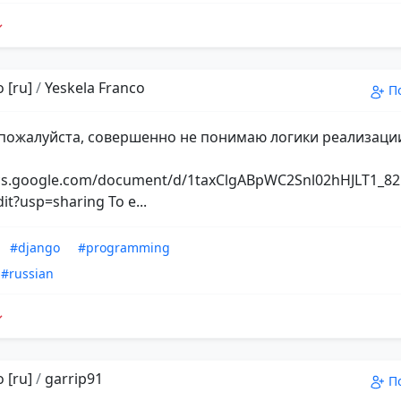
 [ru]
/
Yeskela Franco
П
пожалуйста, совершенно не понимаю логики реализаци
ocs.google.com/document/d/1taxClgABpWC2Snl02hHJLT1_
dit?usp=sharing То е...
#django
#programming
#russian
 [ru]
/
garrip91
П