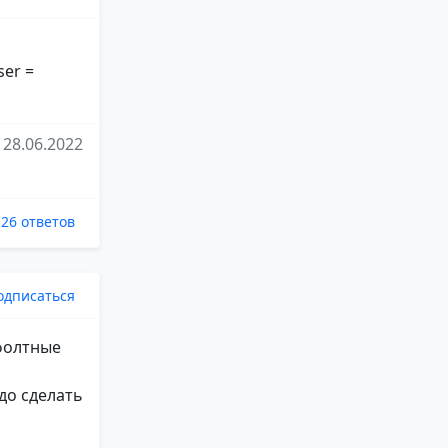
ser =
28.06.2022
26 ответов
одписаться
ефолтные
до сделать