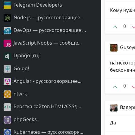
Telegram Developers
Кому нужн
Node.js — русскоговорящее...
0
DevOps — русскоговорящее ...
JavaScript Noobs — сообще...
Gusey
Django [ru]
на некото
Go-go!
бесконечн
Angular - русскоговорящее...
0
ntwrk
Верстка сайтов HTML/CSS/J...
Валер
phpGeeks
Да
Kubernetes — русскоговоря...