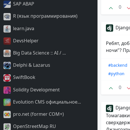
SAP ABAP
0
R (язык программирования)
Django
learn.java
DevsHelper
Ребят, доб
ночи"? Пра
Big Data Science :: AI / ...
Delphi & Lazarus
#backend
#python
SwiftBook
0
Solidity Development
Evolution CMS официальное...
Django
pro.net (former COM+)
Томагавки
сверхдерж
OpenStreetMap RU
Джангохрю