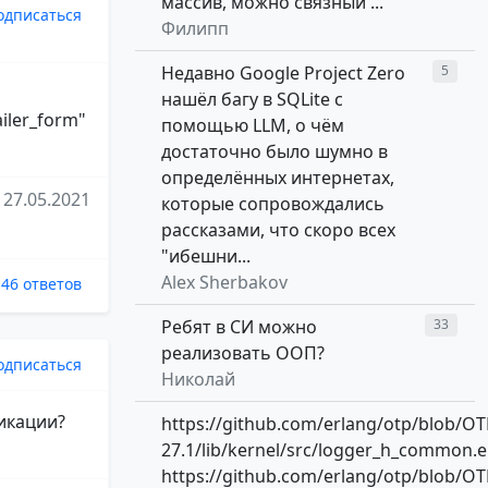
массив, можно связный ...
одписаться
Филипп
Недавно Google Project Zero
5
нашёл багу в SQLite с
ailer_form"
помощью LLM, о чём
достаточно было шумно в
определённых интернетах,
27.05.2021
которые сопровождались
рассказами, что скоро всех
"ибешни...
Alex Sherbakov
46 ответов
Ребят в СИ можно
33
реализовать ООП?
одписаться
Николай
ликации?
https://github.com/erlang/otp/blob/OT
27.1/lib/kernel/src/logger_h_common.e
https://github.com/erlang/otp/blob/OT