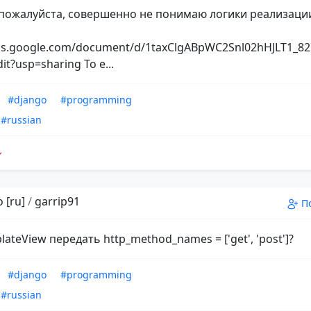
пожалуйста, совершенно не понимаю логики реализаци
ocs.google.com/document/d/1taxClgABpWC2Snl02hHJLT1_
dit?usp=sharing То е...
#django
#programming
#russian
 [ru]
/
garrip91
П
lateView передать http_method_names = ['get', 'post']?
#django
#programming
#russian