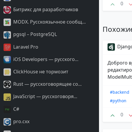
0
Битрикс для разработчиков
MODX. Русскоязычное сообщ...
Похожи
pgsql – PostgreSQL
Django
Laravel Pro
iOS Developers — русского...
Доброго в
редактиро
ClickHouse не тормозит
ModelMulti
Rust — русскоговорящее со...
#backend
JavaScript — русскоговоря...
#python
С#
0
pro.cxx