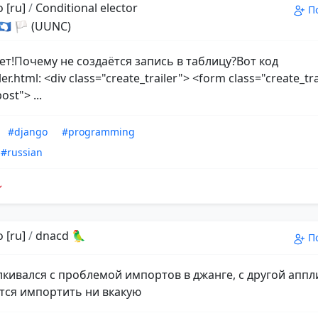
 [ru]
/
Conditional elector
П
 🇦🇶 🏳 (UUNC)
ет!Почему не создаётся запись в таблицу?Вот код
ler.html: <div class="create_trailer"> <form class="create_tr
st"> ...
#django
#programming
#russian
 [ru]
/
dnacd 🦜
П
алкивался с проблемой импортов в джанге, с другой апп
тся импортить ни вкакую