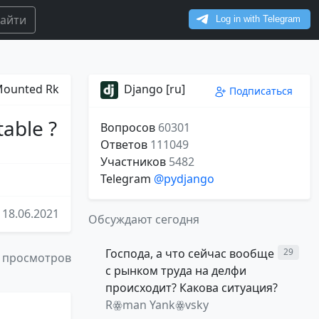
айти
ounted Rk
Django [ru]
Подписаться
table ?
Вопросов
60301
Ответов
111049
Участников
5482
Telegram
@pydjango
18.06.2021
Обсуждают сегодня
Господа, а что сейчас вообще
29
 просмотров
с рынком труда на делфи
происходит? Какова ситуация?
Rꙮman Yankꙮvsky