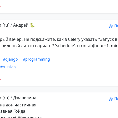
 [ru]
/
Андрей 🐍
П
рый вечер. Не подскажите, как в Celery указать "Запуск в
вильный ли это вариант? 'schedule': crontab(hour=1, min
#django
#programming
#russian
 [ru]
/
Джавелина
П
на дон частичная
авная Гойда
кнутый Убунтукарась