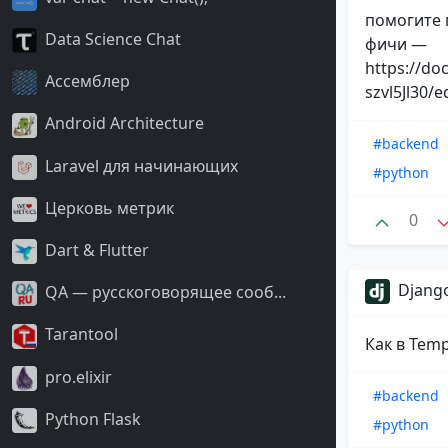
помогите 
Data Science Chat
фичи —
https://d
Ассемблер
szvl5Jl30/e
Android Architecture
#backend
Laravel для начинающих
#python
Церковь метрик
0
Dart & Flutter
Django
QA — русскоговорящее сооб...
Tarantool
Как в Temp
pro.elixir
#backend
Python Flask
#python