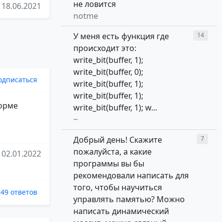
не ловится
18.06.2021
notme
У меня есть функция где
14
происходит это:
write_bit(buffer, 1);
write_bit(buffer, 0);
одписаться
write_bit(buffer, 1);
write_bit(buffer, 1);
форме
write_bit(buffer, 1); w...
~
Добрый день! Скажите
7
пожалуйста, а какие
02.01.2022
программы вы бы
рекомендовали написать для
того, чтобы научиться
49 ответов
управлять памятью? Можно
написать динамический