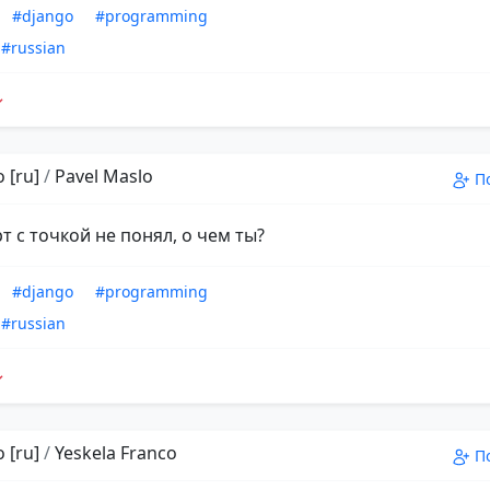
#django
#programming
#russian
 [ru]
/
Pavel Maslo
П
т с точкой не понял, о чем ты?
#django
#programming
#russian
 [ru]
/
Yeskela Franco
П