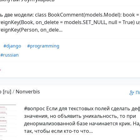
ть две модели: class BookComment(models.Model): book =
eignKey(Book, on_delete = models.SET_NULL, null = True) u
eignKey(Person, on_dele...
#django
#programming
#russian
 [ru]
/
Nonverbis
П
#вопрос Если для текстовых полей сделать д
значения, но объявить уникальность, то при
денормализованной базе начинается крик. На
так, чтобы если кто-то что...