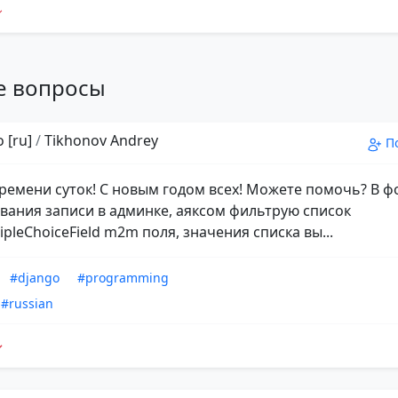
е вопросы
 [ru]
/
Tikhonov Andrey
П
ремени суток! С новым годом всех! Можете помочь? В 
вания записи в админке, аяксом фильтрую список
pleChoiceField m2m поля, значения списка вы...
#django
#programming
#russian