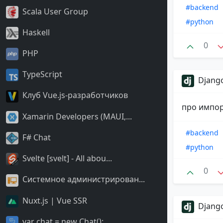
#backend
Scala User Group
#python
Haskell
0
PHP
TypeScript
Django
Клуб Vue.js-разработчиков
про импор
Xamarin Developers (MAUI,...
#backend
F# Chat
#python
Svelte [svelt] - All abou...
0
Системное администрирован...
Nuxt.js | Vue SSR
Django
var chat = new Chat();