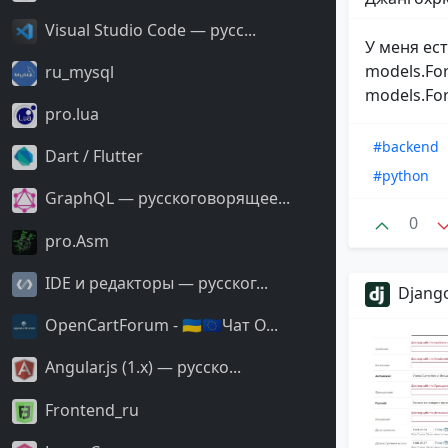
Visual Studio Code — русс...
У меня ес
models.For
ru_mysql
models.For
pro.lua
#backend
Dart / Flutter
#python
GraphQL — русскоговорящее...
0
pro.Asm
IDE и редакторы — русског...
Django
OpenCartForum - 🇺🇦🇪🇺Чат O...
Angular.js (1.x) — русско...
Frontend_ru