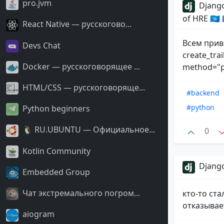
pro.jvm
Django
of HRE 🇺🇳
React Native — русскогово...
Всем прив
Devs Chat
create_trai
Docker — русскоговорящее ...
method="po
HTML/CSS — русскоговоряще...
#backend
#python
Python beginners
🐧 RU.UBUNTU — Официальное...
0
Kotlin Community
Django
Embedded Group
Чат экстремального погром...
кто-то ст
отказывае
aiogram