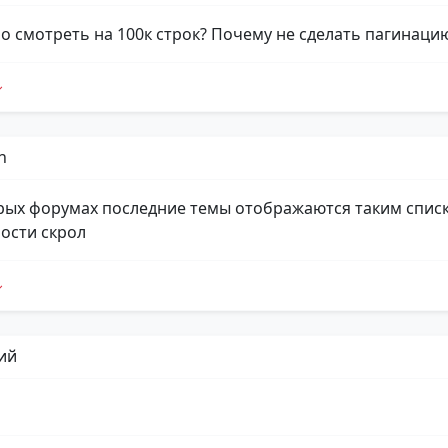
о смотреть на 100к строк? Почему не сделать пагинаци
n
рых форумах последние темы отображаются таким спис
ости скрол
ий