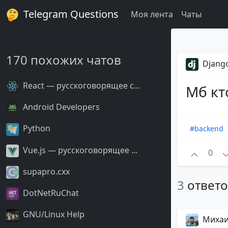
Telegram Questions
Моя лента
Чаты
170 похожих чатов
Django
React — русскоговорящее с...
Мб кто
Android Developers
Python
#backend
Vue.js — русскоговорящее ...
0
supapro.cxx
3
ответ
DotNetRuChat
GNU/Linux Help
Миха