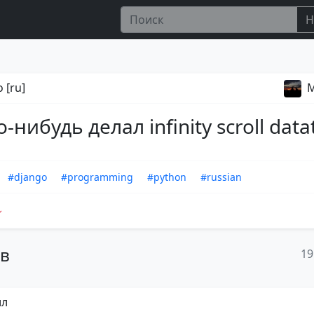
Н
 [ru]
M
-нибудь делал infinity scroll data
#django
#programming
#python
#russian
ов
19
ил