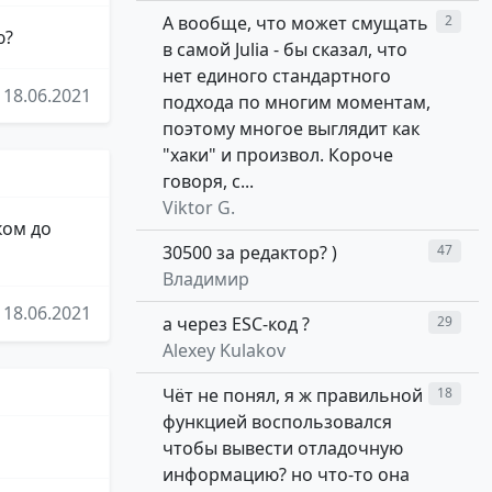
А вообще, что может смущать
2
ю?
в самой Julia - бы сказал, что
нет единого стандартного
18.06.2021
подхода по многим моментам,
поэтому многое выглядит как
"хаки" и произвол. Короче
говоря, с...
Viktor G.
ком до
30500 за редактор? )
47
Владимир
18.06.2021
а через ESC-код ?
29
Alexey Kulakov
Чёт не понял, я ж правильной
18
функцией воспользовался
чтобы вывести отладочную
информацию? но что-то она