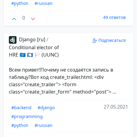
#python
#russian
0
49 ответов
Django [ru]
/
Подписаться
Conditional elector of
HRE 🇺🇳 🇦🇶 🏳 (UUNC)
Всем привет!Почему не создаётся запись в
таблицу?Вот код create_trailer.html: <div
class="create_trailer"> <form
class="create_trailer_form" method="post"> ...
27.05.2021
#backend
#django
#programming
#python
#russian