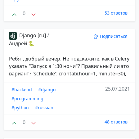
0
53 ответов
Django [ru]
/
Подписаться
Андрей 🐍
Ребят, добрый вечер. Не подскажите, как в Celery
указать "Запуск в 1:30 ночи"? Правильный ли это
вариант? 'schedule': crontab(hour=1, minute=30),
25.07.2021
#backend
#django
#programming
#python
#russian
0
48 ответов