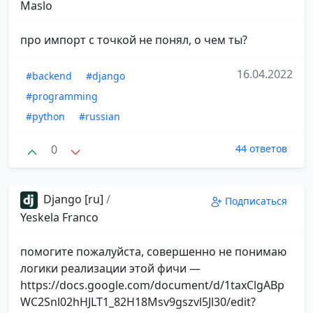
Maslo
про импорт с точкой не понял, о чем ты?
16.04.2022
#backend
#django
#programming
#python
#russian
0
44 ответов
Django [ru]
/
Подписаться
Yeskela Franco
помогите пожалуйста, совершенно не понимаю
логики реализации этой фичи —
https://docs.google.com/document/d/1taxClgABp
WC2Snl02hHJLT1_82H18Msv9gszvl5Jl30/edit?