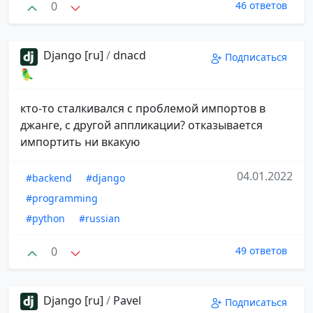
0
46 ответов
Django [ru]
/
dnacd
Подписаться
🦜
кто-то сталкивался с проблемой импортов в
джанге, с другой аппликации? отказывается
импортить ни вкакую
04.01.2022
#backend
#django
#programming
#python
#russian
0
49 ответов
Django [ru]
/
Pavel
Подписаться