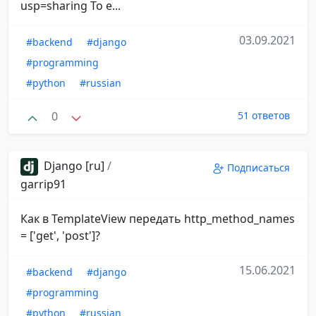
usp=sharing То е...
03.09.2021
#backend
#django
#programming
#python
#russian
0
51 ответов
Django [ru]
/
Подписаться
garrip91
Как в TemplateView передать http_method_names
= ['get', 'post']?
15.06.2021
#backend
#django
#programming
#python
#russian