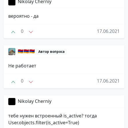
Nikolay Cherniy
вероятно - да
0
17.06.2021
🇦🇲🇦🇲🇦🇲
Автор вопроса
Не работает
0
17.06.2021
Nikolay Cherniy
тебе нужен встроенный is_active? тогда
User.objects.filter(is_active=True)