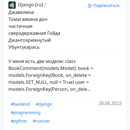
Django [ru]
/
Подписаться
Джавелина
Томагавкина дон
частичная
сверхдержавная Гойда
Джангохрюкнутый
Убунтукарась
У меня есть две модели: class
BookComment(models.Model): book =
models.ForeignKey(Book, on_delete =
models.SET_NULL, null = True) user =
models.ForeignKey(Person, on_dele...
28.06.2022
#backend
#django
#programming
#python
#russian