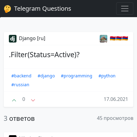
Telegram Questions
Django [ru]
🇦🇲🇦🇲🇦🇲
.Filter(Status=Active)?
#backend
#django
#programming
#python
#russian
0
17.06.2021
3
ответов
45 просмотров