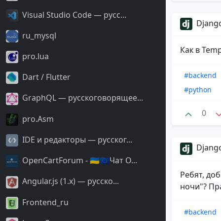
Visual Studio Code — русс...
Django
ru_mysql
Как в Temp
pro.lua
#backend
Dart / Flutter
#python
GraphQL — русскоговорящее...
0
pro.Asm
IDE и редакторы — русског...
Django
OpenCartForum - 🇺🇦🇪🇺Чат O...
Ребят, доб
Angular.js (1.x) — русско...
ночи"? Пра
Frontend_ru
#backend