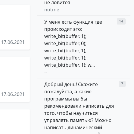
не ловится
notme
У меня есть функция где
14
происходит это:
write_bit(buffer, 1);
17.06.2021
write_bit(buffer, 0);
write_bit(buffer, 1);
write_bit(buffer, 1);
write_bit(buffer, 1); w...
~
Добрый день! Скажите
7
пожалуйста, а какие
17.06.2021
программы вы бы
рекомендовали написать для
того, чтобы научиться
управлять памятью? Можно
написать динамический