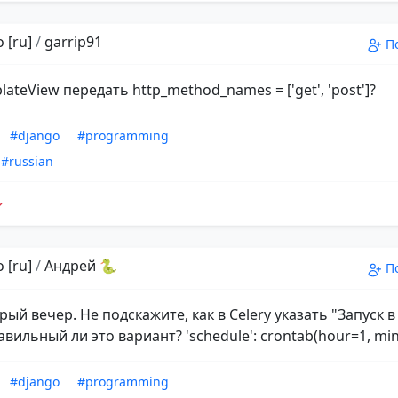
 [ru]
/
garrip91
П
lateView передать http_method_names = ['get', 'post']?
#django
#programming
#russian
 [ru]
/
Андрей 🐍
П
рый вечер. Не подскажите, как в Celery указать "Запуск в
вильный ли это вариант? 'schedule': crontab(hour=1, min
#django
#programming