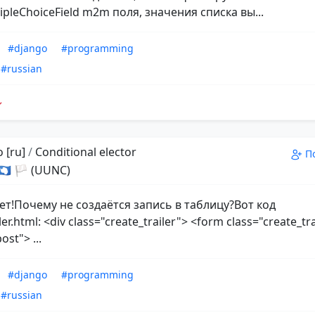
pleChoiceField m2m поля, значения списка вы...
#django
#programming
#russian
 [ru]
/
Conditional elector
П
 🇦🇶 🏳 (UUNC)
ет!Почему не создаётся запись в таблицу?Вот код
ler.html: <div class="create_trailer"> <form class="create_tr
st"> ...
#django
#programming
#russian