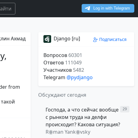
айти
лин Ахмад
Django [ru]
Подписаться
у,
Вопросов
60301
Ответов
111049
Участников
5482
Telegram
@pydjango
der from
Обсуждают сегодня
 такой
Господа, а что сейчас вообще
29
с рынком труда на делфи
происходит? Какова ситуация?
Rꙮman Yankꙮvsky