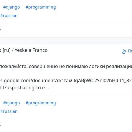
#django
#programming
#russian
 [ru]
/
Yeskela Franco
П
пожалуйста, совершенно не понимаю логики реализаци
ocs.google.com/document/d/1taxClgABpWC2Snl02hHJLT1_
dit?usp=sharing То е...
#django
#programming
#russian