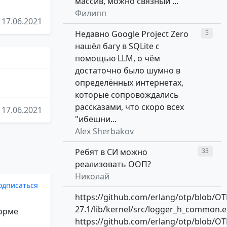
массив, можно связный ...
Филипп
17.06.2021
Недавно Google Project Zero
5
нашёл багу в SQLite с
помощью LLM, о чём
достаточно было шумно в
определённых интернетах,
которые сопровождались
рассказами, что скоро всех
17.06.2021
"ибешни...
Alex Sherbakov
Ребят в СИ можно
33
реализовать ООП?
Николай
одписаться
https://github.com/erlang/otp/blob/OT
27.1/lib/kernel/src/logger_h_common.e
форме
https://github.com/erlang/otp/blob/OT