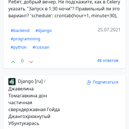
Ребят, добрый вечер. Не подскажите, как в Celery
указать "Запуск в 1:30 ночи"? Правильный ли это
вариант? 'schedule': crontab(hour=1, minute=30),
25.07.2021
#backend
#django
#programming
#python
#russian
0
48 ответов
Django [ru]
/
Подписаться
Джавелина
Томагавкина дон
частичная
сверхдержавная Гойда
Джангохрюкнутый
Убунтукарась