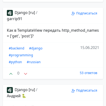
Django [ru]
/
Подписаться
garrip91
Как в TemplateView передать http_method_names
= ['get', 'post']?
15.06.2021
#backend
#django
#programming
#python
#russian
0
53 ответов
Django [ru]
/
Подписаться
Андрей 🐍