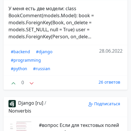
У меня есть две модели: class
BookComment(models.Model): book =
models.ForeignKey(Book, on_delete =
models.SET_NULL, null = True) user =
models.ForeignKey(Person, on_dele...
28.06.2022
#backend
#django
#programming
#python
#russian
0
26 ответов
Django [ru]
/
Подписаться
Nonverbis
#вопрос Если для текстовых полей