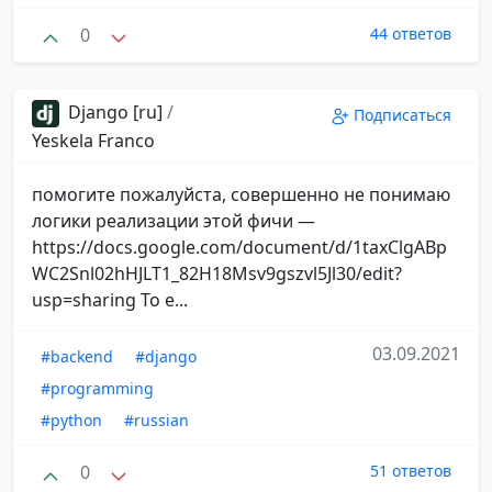
0
44 ответов
Django [ru]
/
Подписаться
Yeskela Franco
помогите пожалуйста, совершенно не понимаю
логики реализации этой фичи —
https://docs.google.com/document/d/1taxClgABp
WC2Snl02hHJLT1_82H18Msv9gszvl5Jl30/edit?
usp=sharing То е...
03.09.2021
#backend
#django
#programming
#python
#russian
0
51 ответов