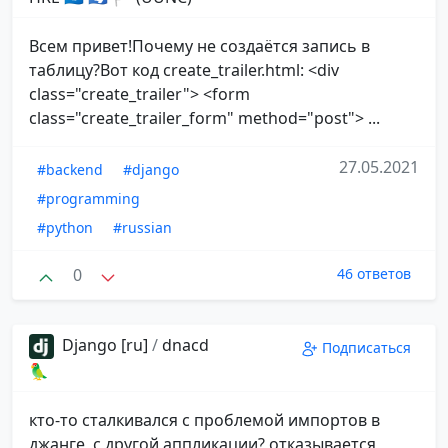
Всем привет!Почему не создаётся запись в
таблицу?Вот код create_trailer.html: <div
class="create_trailer"> <form
class="create_trailer_form" method="post"> ...
27.05.2021
#backend
#django
#programming
#python
#russian
0
46 ответов
Django [ru]
/
dnacd
Подписаться
🦜
кто-то сталкивался с проблемой импортов в
джанге, с другой аппликации? отказывается