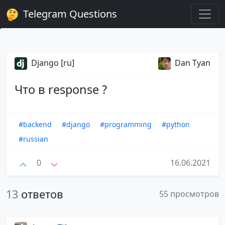
Telegram Questions
Django [ru]
Dan Tyan
Что в response ?
#backend
#django
#programming
#python
#russian
0
16.06.2021
13
ответов
55 просмотров