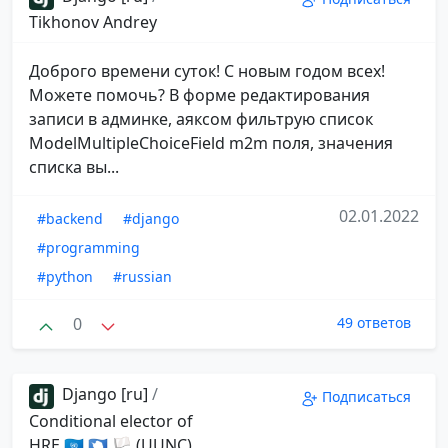
Tikhonov Andrey
Доброго времени суток! С новым годом всех!
Можете помочь? В форме редактирования
записи в админке, аяксом фильтрую список
ModelMultipleChoiceField m2m поля, значения
списка вы...
02.01.2022
#backend
#django
#programming
#python
#russian
0
49 ответов
Django [ru]
/
Подписаться
Conditional elector of
HRE 🇺🇳 🇦🇶 🏳 (UUNC)