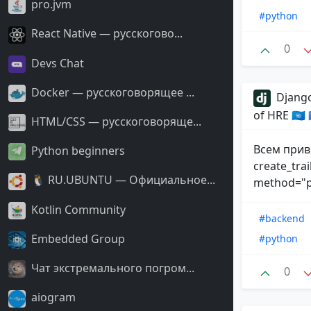
pro.jvm
#python
React Native — русскогово...
0
Devs Chat
Docker — русскоговорящее ...
Django
of HRE 🇺🇳
HTML/CSS — русскоговоряще...
Всем прив
Python beginners
create_trai
🐧 RU.UBUNTU — Официальное...
method="po
Kotlin Community
#backend
Embedded Group
#python
Чат экстремального погром...
0
aiogram