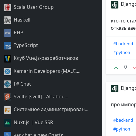
Django
Scala User Group
Haskell
кто-то ст
отказывае
PHP
#backend
TypeScript
#python
Клуб Vue.js-разработчиков
0
Xamarin Developers (MAUI,...
F# Chat
Django
Svelte [svelt] - All abou...
про импор
Системное администрирован...
#backend
Nuxt.js | Vue SSR
#python
var chat = new Chat();