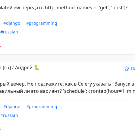
lateView передать http_method_names = ['get', 'post']?
#django
#programming
#russian
 [ru]
/
Андрей 🐍
П
рый вечер. Не подскажите, как в Celery указать "Запуск в
вильный ли это вариант? 'schedule': crontab(hour=1, min
#django
#programming
#russian