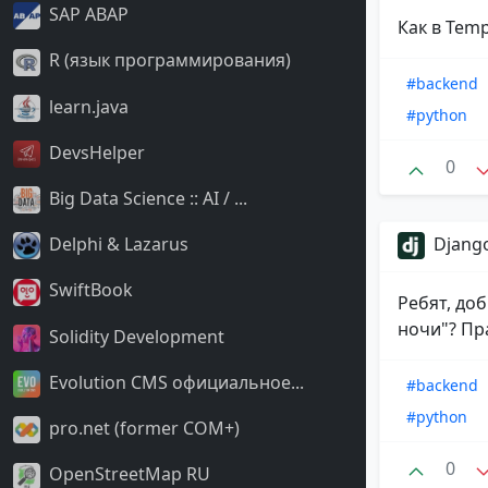
SAP ABAP
Как в Temp
R (язык программирования)
#backend
learn.java
#python
DevsHelper
0
Big Data Science :: AI / ...
Django
Delphi & Lazarus
SwiftBook
Ребят, доб
ночи"? Пра
Solidity Development
Evolution CMS официальное...
#backend
#python
pro.net (former COM+)
0
OpenStreetMap RU