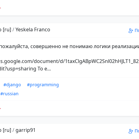
 [ru]
/
Yeskela Franco
П
пожалуйста, совершенно не понимаю логики реализаци
ocs.google.com/document/d/1taxClgABpWC2Snl02hHJLT1_
dit?usp=sharing То е...
#django
#programming
#russian
 [ru]
/
garrip91
П