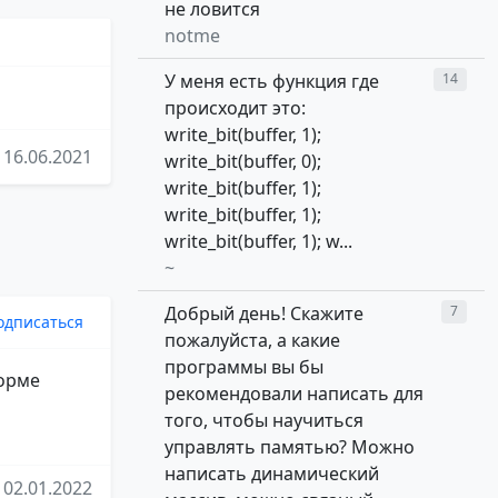
не ловится
notme
У меня есть функция где
14
происходит это:
write_bit(buffer, 1);
16.06.2021
write_bit(buffer, 0);
write_bit(buffer, 1);
write_bit(buffer, 1);
write_bit(buffer, 1); w...
~
Добрый день! Скажите
7
одписаться
пожалуйста, а какие
программы вы бы
форме
рекомендовали написать для
того, чтобы научиться
управлять памятью? Можно
написать динамический
02.01.2022