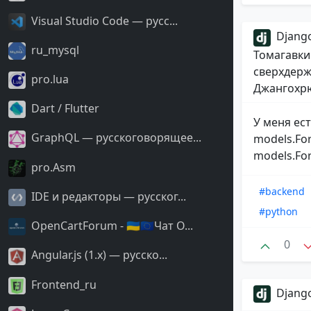
Visual Studio Code — русс...
Django
ru_mysql
Томагавки
сверхдерж
pro.lua
Джангохрю
Dart / Flutter
У меня ес
GraphQL — русскоговорящее...
models.For
models.For
pro.Asm
#backend
IDE и редакторы — русског...
#python
OpenCartForum - 🇺🇦🇪🇺Чат O...
0
Angular.js (1.x) — русско...
Frontend_ru
Django