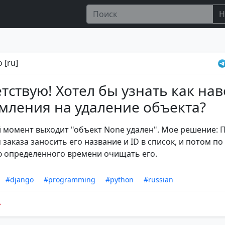
Н
 [ru]
тствую! Хотел бы узнать как нав
мления на удаление объекта?
 момент выходит "объект None удален". Мое решение: 
заказа заносить его название и ID в список, и потом по
 определенного времени очищать его.
#django
#programming
#python
#russian