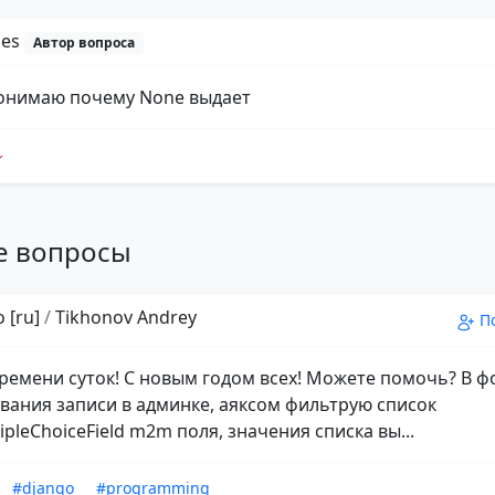
Mes
Автор вопроса
понимаю почему None выдает
е вопросы
 [ru]
/
Tikhonov Andrey
П
ремени суток! С новым годом всех! Можете помочь? В 
вания записи в админке, аяксом фильтрую список
pleChoiceField m2m поля, значения списка вы...
#django
#programming