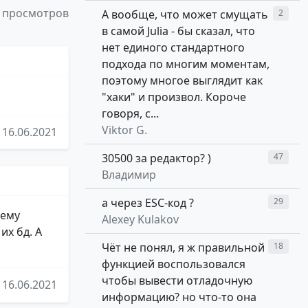
 просмотров
А вообще, что может смущать
2
в самой Julia - бы сказал, что
нет единого стандартного
подхода по многим моментам,
поэтому многое выглядит как
"хаки" и произвол. Короче
говоря, с...
Viktor G.
16.06.2021
30500 за редактор? )
47
Владимир
а через ESC-код ?
29
 ему
Alexey Kulakov
их бд. А
Чёт не понял, я ж правильной
18
функцией воспользовался
чтобы вывести отладочную
16.06.2021
информацию? но что-то она