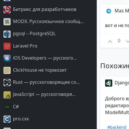
Битрикс для разработчиков
Mas 
MODX. Русскоязычное сообщ...
вот и не 
pgsql – PostgreSQL
0
Laravel Pro
iOS Developers — русского...
Похожи
ClickHouse не тормозит
Rust — русскоговорящее со...
Django
JavaScript — русскоговоря...
Доброго в
редактиро
С#
ModelMulti
pro.cxx
#backend