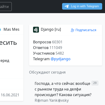
айти
Mas Mes
Django [ru]
Подписаться
есить
Вопросов
60301
Ответов
111049
Участников
5482
Telegram
@pydjango
Перед
Обсуждают сегодня
Господа, а что сейчас вообще
29
с рынком труда на делфи
происходит? Какова ситуация?
16.06.2021
Rꙮman Yankꙮvsky