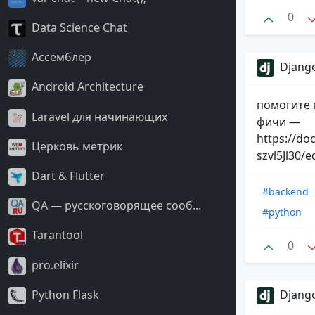
0
Data Science Chat
Ассемблер
Django
Android Architecture
помогите 
Laravel для начинающих
фичи —
https://d
Церковь метрик
szvl5Jl30/e
Dart & Flutter
#backend
QA — русскоговорящее сооб...
#python
Tarantool
0
pro.elixir
Python Flask
Django