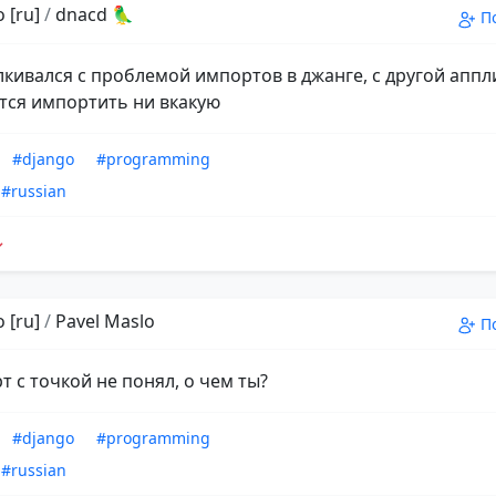
 [ru]
/
dnacd 🦜
П
алкивался с проблемой импортов в джанге, с другой апп
тся импортить ни вкакую
#django
#programming
#russian
 [ru]
/
Pavel Maslo
П
т с точкой не понял, о чем ты?
#django
#programming
#russian