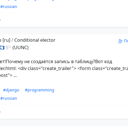
#russian
 [ru]
/
Conditional elector
П
 🇦🇶 🏳 (UUNC)
ет!Почему не создаётся запись в таблицу?Вот код
ler.html: <div class="create_trailer"> <form class="create_tr
st"> ...
#django
#programming
#russian