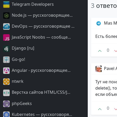
3
ответ
Telegram Developers
Node.js — русскоговорящее...
Mas 
DevOps — русскоговорящее ...
Есть боле
JavaScript Noobs — сообще...
Django [ru]
0
Go-go!
Pavel 
Angular - русскоговорящее...
ntwrk
Тут не пон
delete(), 
Верстка сайтов HTML/CSS/J...
если объе
phpGeeks
0
Kubernetes — русскоговоря...