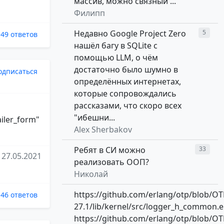
массив, можно связный ...
Филипп
Недавно Google Project Zero
5
49 ответов
нашёл багу в SQLite с
помощью LLM, о чём
достаточно было шумно в
одписаться
определённых интернетах,
которые сопровождались
рассказами, что скоро всех
"ибешни...
ailer_form"
Alex Sherbakov
Ребят в СИ можно
33
27.05.2021
реализовать ООП?
Николай
https://github.com/erlang/otp/blob/OT
46 ответов
27.1/lib/kernel/src/logger_h_common.e
https://github.com/erlang/otp/blob/OT