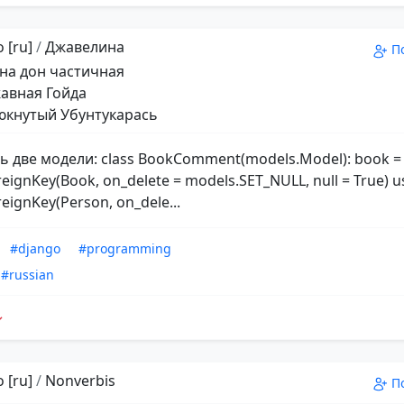
 [ru]
/
Джавелина
П
на дон частичная
авная Гойда
кнутый Убунтукарась
ть две модели: class BookComment(models.Model): book =
eignKey(Book, on_delete = models.SET_NULL, null = True) u
eignKey(Person, on_dele...
#django
#programming
#russian
 [ru]
/
Nonverbis
П