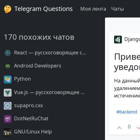
Telegram Questions
Моя лента
Чаты
170 похожих чатов
Django
React — русскоговорящее с...
Приве
уведо
Android Developers
Python
На данный
удалением 
Vue.js — русскоговорящее ...
истечению
supapro.cxx
#backend
DotNetRuChat
0
GNU/Linux Help