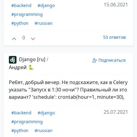
15.06.2021
#backend
#django
#programming
#python
#russian
0
53 ответов
Django [ru]
/
Подписаться
Андрей 🐍
Ребят, добрый вечер. Не подскажите, как в Celery
указать "Запуск в 1:30 ночи"? Правильный ли это
вариант? 'schedule': crontab(hour=1, minute=30),
25.07.2021
#backend
#django
#programming
#python
#russian