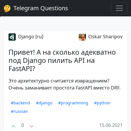
Telegram Questions
Django [ru]
Oskar Sharipov
Привет! А на сколько адекватно
под Django пилить API на
FastAPI?
Это архитектурно считается извращением?
Очень заманивает простота FastAPI вместо DRF.
#backend
#django
#programming
#python
#russian
0
15.06.2021