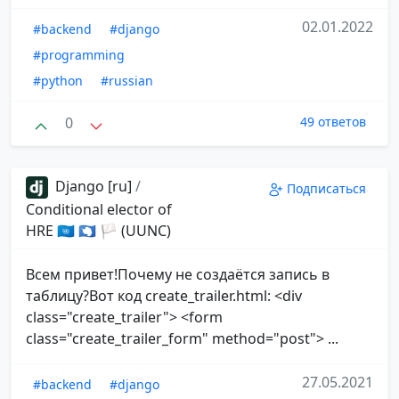
02.01.2022
#backend
#django
#programming
#python
#russian
0
49 ответов
Django [ru]
/
Подписаться
Conditional elector of
HRE 🇺🇳 🇦🇶 🏳 (UUNC)
Всем привет!Почему не создаётся запись в
таблицу?Вот код create_trailer.html: <div
class="create_trailer"> <form
class="create_trailer_form" method="post"> ...
27.05.2021
#backend
#django