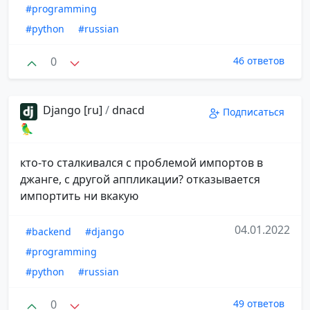
#programming
#python
#russian
0
46 ответов
Django [ru]
/
dnacd
Подписаться
🦜
кто-то сталкивался с проблемой импортов в
джанге, с другой аппликации? отказывается
импортить ни вкакую
04.01.2022
#backend
#django
#programming
#python
#russian
0
49 ответов