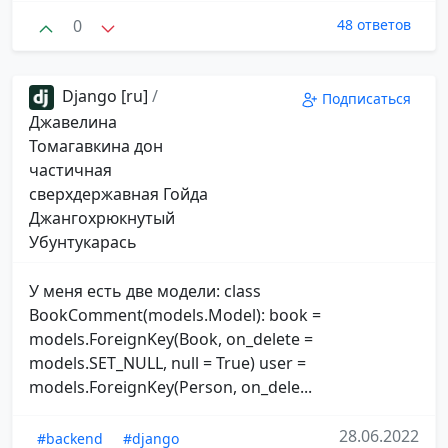
0
48 ответов
Django [ru]
/
Подписаться
Джавелина
Томагавкина дон
частичная
сверхдержавная Гойда
Джангохрюкнутый
Убунтукарась
У меня есть две модели: class
BookComment(models.Model): book =
models.ForeignKey(Book, on_delete =
models.SET_NULL, null = True) user =
models.ForeignKey(Person, on_dele...
28.06.2022
#backend
#django