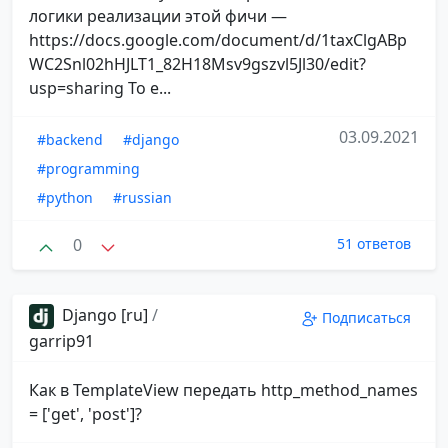
логики реализации этой фичи —
https://docs.google.com/document/d/1taxClgABp
WC2Snl02hHJLT1_82H18Msv9gszvl5Jl30/edit?
usp=sharing То е...
03.09.2021
#backend
#django
#programming
#python
#russian
0
51 ответов
Django [ru]
/
Подписаться
garrip91
Как в TemplateView передать http_method_names
= ['get', 'post']?