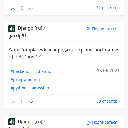
0
51 ответов
Django [ru]
/
Подписаться
garrip91
Как в TemplateView передать http_method_names
= ['get', 'post']?
15.06.2021
#backend
#django
#programming
#python
#russian
0
53 ответов
Django [ru]
/
Подписаться