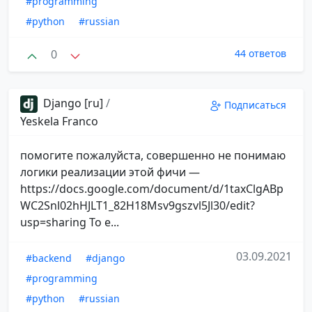
#programming
#python
#russian
0
44 ответов
Django [ru]
/
Подписаться
Yeskela Franco
помогите пожалуйста, совершенно не понимаю
логики реализации этой фичи —
https://docs.google.com/document/d/1taxClgABp
WC2Snl02hHJLT1_82H18Msv9gszvl5Jl30/edit?
usp=sharing То е...
03.09.2021
#backend
#django
#programming
#python
#russian