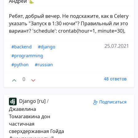
Андрей 🐍
Ребят, добрый вечер. Не подскажите, как в Celery
указать "Запуск в 1:30 ночи"? Правильный ли это
вариант? 'schedule': crontab(hour=1, minute=30),
25.07.2021
#backend
#django
#programming
#python
#russian
0
48 ответов
Django [ru]
/
Подписаться
Джавелина
Томагавкина дон
частичная
сверхдержавная Гойда