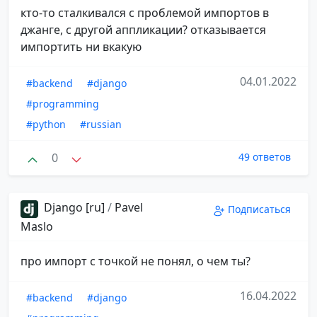
кто-то сталкивался с проблемой импортов в
джанге, с другой аппликации? отказывается
импортить ни вкакую
04.01.2022
#backend
#django
#programming
#python
#russian
0
49 ответов
Django [ru]
/
Pavel
Подписаться
Maslo
про импорт с точкой не понял, о чем ты?
16.04.2022
#backend
#django