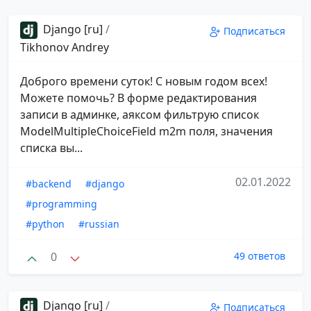
Django [ru]
/
Подписаться
Tikhonov Andrey
Доброго времени суток! С новым годом всех!
Можете помочь? В форме редактирования
записи в админке, аяксом фильтрую список
ModelMultipleChoiceField m2m поля, значения
списка вы...
02.01.2022
#backend
#django
#programming
#python
#russian
0
49 ответов
Django [ru]
/
Подписаться