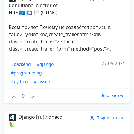
Conditional elector of
HRE 🇺🇳 🇦🇶 🏳 (UUNC)
Всем привет!Почему не создаётся запись в
таблицу?Вот код create_trailer.html: <div
class="create_trailer"> <form
class="create_trailer_form" method="post"> ...
27.05.2021
#backend
#django
#programming
#python
#russian
0
46 ответов
Django [ru]
/
dnacd
Подписаться
🦜