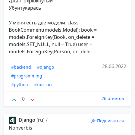
Джангохрюкнутый
Убунтукарась
У меня есть две модели: class
BookComment(models.Model): book =
models.ForeignKey(Book, on_delete =
models.SET_NULL, null = True) user =
models.ForeignKey(Person, on_dele...
28.06.2022
#backend
#django
#programming
#python
#russian
0
26 ответов
Django [ru]
/
Подписаться
Nonverbis