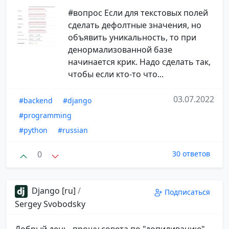
#вопрос Если для текстовых полей
сделать дефолтные значения, но
объявить уникальность, то при
денормализованной базе
начинается крик. Надо сделать так,
чтобы если кто-то что...
03.07.2022
#backend
#django
#programming
#python
#russian
0
30 ответов
Django [ru]
/
Подписаться
Sergey Svobodsky
Добрый день, прошу совета по "допиливанию"