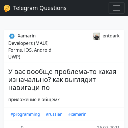
Telegram Questions
Xamarin
entdark
Developers (MAUI,
Forms, iOS, Android,
UWP)
У вас вообще проблема-то какая
изначально? как выглядит
навигаци по
приложение в общем?
#programming
#russian
#xamarin
0
26.07.2021