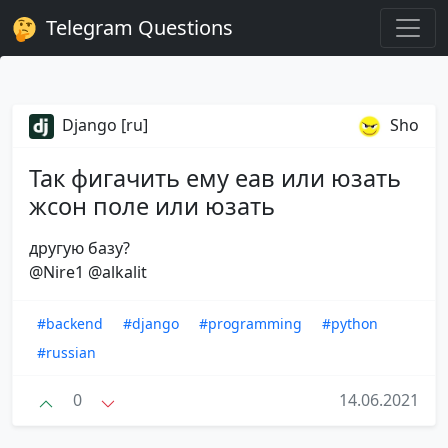
Telegram Questions
Django [ru]
Sho
Так фигачить ему еав или юзать
жсон поле или юзать
другую базу?
@Nire1 @alkalit
#backend
#django
#programming
#python
#russian
0
14.06.2021