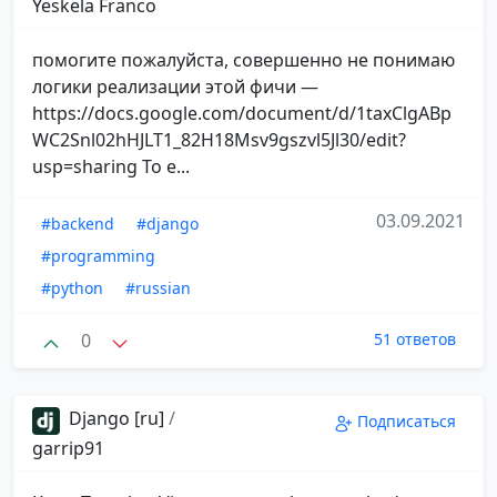
Yeskela Franco
помогите пожалуйста, совершенно не понимаю
логики реализации этой фичи —
https://docs.google.com/document/d/1taxClgABp
WC2Snl02hHJLT1_82H18Msv9gszvl5Jl30/edit?
usp=sharing То е...
03.09.2021
#backend
#django
#programming
#python
#russian
0
51 ответов
Django [ru]
/
Подписаться
garrip91