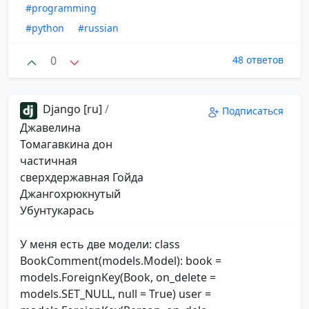
#programming
#python
#russian
0
48 ответов
Django [ru]
/
Подписаться
Джавелина
Томагавкина дон
частичная
сверхдержавная Гойда
Джангохрюкнутый
Убунтукарась
У меня есть две модели: class
BookComment(models.Model): book =
models.ForeignKey(Book, on_delete =
models.SET_NULL, null = True) user =