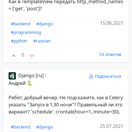
Как в TemplateView передать http_method_names
= ['get', 'post']?
15.06.2021
#backend
#django
#programming
#python
#russian
0
53 ответов
Django [ru]
/
Подписаться
Андрей 🐍
Ребят, добрый вечер. Не подскажите, как в Celery
указать "Запуск в 1:30 ночи"? Правильный ли это
вариант? 'schedule': crontab(hour=1, minute=30),
25.07.2021
#backend
#django