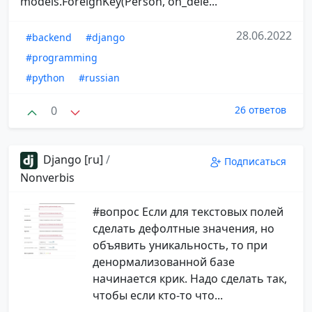
models.ForeignKey(Person, on_dele...
28.06.2022
#backend
#django
#programming
#python
#russian
0
26 ответов
Django [ru]
/
Подписаться
Nonverbis
#вопрос Если для текстовых полей
сделать дефолтные значения, но
объявить уникальность, то при
денормализованной базе
начинается крик. Надо сделать так,
чтобы если кто-то что...