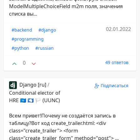
ModelMultipleChoiceField m2m поля, значения
списка вы...
02.01.2022
#backend
#django
#programming
#python
#russian
0
49 ответов
Django [ru]
/
Подписаться
Conditional elector of
HRE 🇺🇳 🇦🇶 🏳 (UUNC)
Всем привет!Почему не создаётся запись в
таблицу?Вот код create_trailer.html: <div
class="create_trailer"> <form
class="create_trailer_form" method="post"> ...