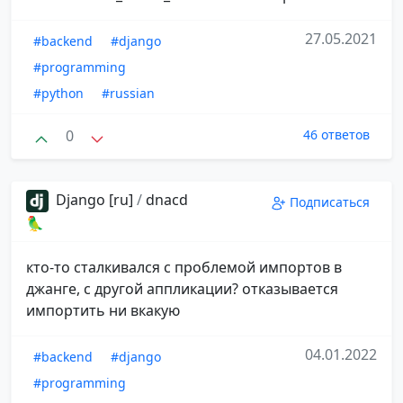
27.05.2021
#backend
#django
#programming
#python
#russian
0
46 ответов
Django [ru]
/
dnacd
Подписаться
🦜
кто-то сталкивался с проблемой импортов в
джанге, с другой аппликации? отказывается
импортить ни вкакую
04.01.2022
#backend
#django
#programming