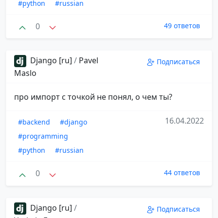
#python
#russian
0
49 ответов
Django [ru]
/
Pavel
Подписаться
Maslo
про импорт с точкой не понял, о чем ты?
16.04.2022
#backend
#django
#programming
#python
#russian
0
44 ответов
Django [ru]
/
Подписаться