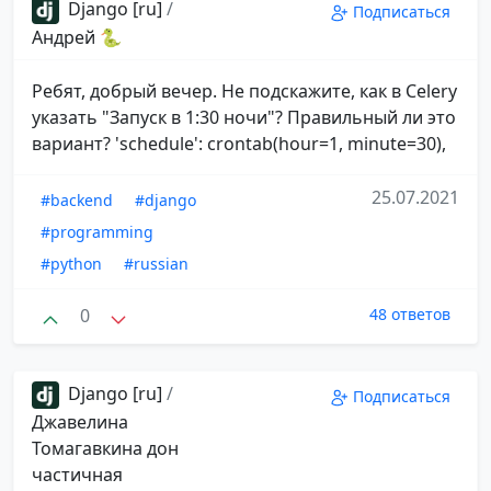
Django [ru]
/
Подписаться
Андрей 🐍
Ребят, добрый вечер. Не подскажите, как в Celery
указать "Запуск в 1:30 ночи"? Правильный ли это
вариант? 'schedule': crontab(hour=1, minute=30),
25.07.2021
#backend
#django
#programming
#python
#russian
0
48 ответов
Django [ru]
/
Подписаться
Джавелина
Томагавкина дон
частичная