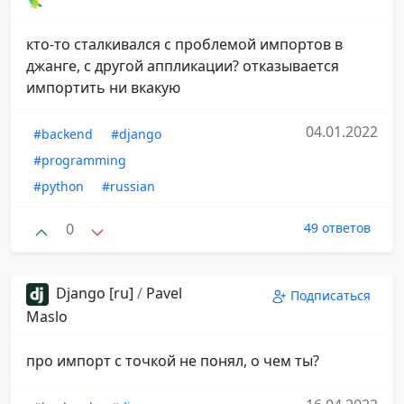
🦜
кто-то сталкивался с проблемой импортов в
джанге, с другой аппликации? отказывается
импортить ни вкакую
04.01.2022
#backend
#django
#programming
#python
#russian
0
49 ответов
Django [ru]
/
Pavel
Подписаться
Maslo
про импорт с точкой не понял, о чем ты?