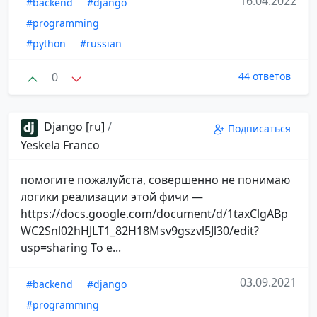
16.04.2022
#backend
#django
#programming
#python
#russian
0
44 ответов
Django [ru]
/
Подписаться
Yeskela Franco
помогите пожалуйста, совершенно не понимаю
логики реализации этой фичи —
https://docs.google.com/document/d/1taxClgABp
WC2Snl02hHJLT1_82H18Msv9gszvl5Jl30/edit?
usp=sharing То е...
03.09.2021
#backend
#django
#programming