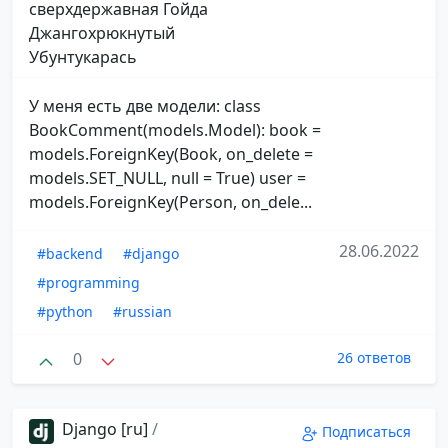
сверхдержавная Гойда
Джангохрюкнутый
Убунтукарась
У меня есть две модели: class
BookComment(models.Model): book =
models.ForeignKey(Book, on_delete =
models.SET_NULL, null = True) user =
models.ForeignKey(Person, on_dele...
28.06.2022
#backend
#django
#programming
#python
#russian
0
26 ответов
Django [ru]
/
Подписаться