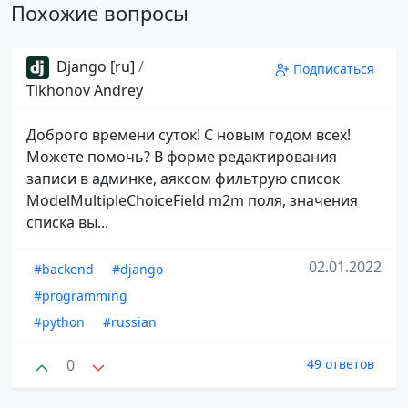
Похожие вопросы
Django [ru]
/
Подписаться
Tikhonov Andrey
Доброго времени суток! С новым годом всех!
Можете помочь? В форме редактирования
записи в админке, аяксом фильтрую список
ModelMultipleChoiceField m2m поля, значения
списка вы...
02.01.2022
#backend
#django
#programming
#python
#russian
0
49 ответов