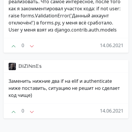
реализовать. Что самое интересное, после того
как я закомментировал участок кода: if not user:
raise forms.ValidationError('Данный аккаунт
отключён!') в forms.py, у меня всё сработало.
User у меня взят из django.contrib.auth.models
0
14.06.2021
𝔻𝕚ℤ𝕚ℕ𝕟𝔼𝕤
Заменить нижние два if на elif и authenticate
ниже поставить, ситуацию не решит но сделает
код чище)
0
14.06.2021