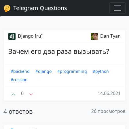
Telegram Questions
Django [ru]
Dan Tyan
Зачем его два раза вызывать?
#backend
#django
#programming
#python
#russian
0
14.06.2021
4
ответов
26 просмотров