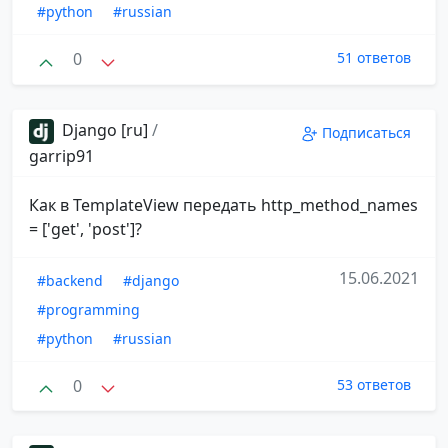
#python
#russian
0
51 ответов
Django [ru]
/
Подписаться
garrip91
Как в TemplateView передать http_method_names
= ['get', 'post']?
15.06.2021
#backend
#django
#programming
#python
#russian
0
53 ответов