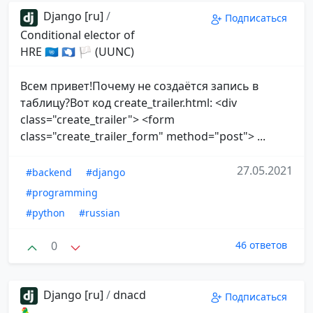
Django [ru]
/
Подписаться
Conditional elector of
HRE 🇺🇳 🇦🇶 🏳 (UUNC)
Всем привет!Почему не создаётся запись в
таблицу?Вот код create_trailer.html: <div
class="create_trailer"> <form
class="create_trailer_form" method="post"> ...
27.05.2021
#backend
#django
#programming
#python
#russian
0
46 ответов
Django [ru]
/
dnacd
Подписаться