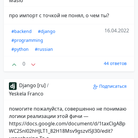
Maslo
про импорт с точкой не понял, о чем ты?
16.04.2022
#backend
#django
#programming
#python
#russian
0
44 ответов
Django [ru]
/
Подписаться
Yeskela Franco
помогите пожалуйста, совершенно не понимаю
логики реализации этой фичи —
https://docs.google.com/document/d/1taxClgABp
WC2Snl02hHJLT1_82H18Msv9gszvl5Jl30/edit?