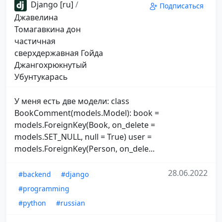
Django [ru]
/
Подписаться
Джавелина
Томагавкина дон
частичная
сверхдержавная Гойда
Джангохрюкнутый
Убунтукарась
У меня есть две модели: class
BookComment(models.Model): book =
models.ForeignKey(Book, on_delete =
models.SET_NULL, null = True) user =
models.ForeignKey(Person, on_dele...
28.06.2022
#backend
#django
#programming
#python
#russian