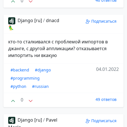
0
46 ответов
Django [ru]
/
dnacd
Подписаться
🦜
кто-то сталкивался с проблемой импортов в
джанге, с другой аппликации? отказывается
импортить ни вкакую
04.01.2022
#backend
#django
#programming
#python
#russian
0
49 ответов
Django [ru]
/
Pavel
Подписаться