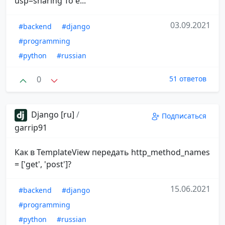
usp=sharing То е...
03.09.2021
#backend
#django
#programming
#python
#russian
0
51 ответов
Django [ru]
/
Подписаться
garrip91
Как в TemplateView передать http_method_names
= ['get', 'post']?
15.06.2021
#backend
#django
#programming
#python
#russian