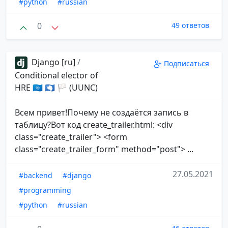
#python
#russian
0
49 ответов
Django [ru]
/
Подписаться
Conditional elector of
HRE 🇺🇳 🇦🇶 🏳 (UUNC)
Всем привет!Почему не создаётся запись в
таблицу?Вот код create_trailer.html: <div
class="create_trailer"> <form
class="create_trailer_form" method="post"> ...
27.05.2021
#backend
#django
#programming
#python
#russian