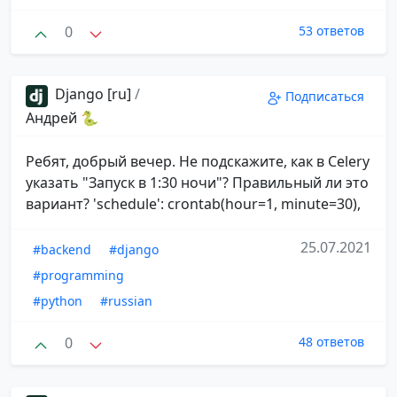
0
53 ответов
Django [ru]
/
Подписаться
Андрей 🐍
Ребят, добрый вечер. Не подскажите, как в Celery
указать "Запуск в 1:30 ночи"? Правильный ли это
вариант? 'schedule': crontab(hour=1, minute=30),
25.07.2021
#backend
#django
#programming
#python
#russian
0
48 ответов