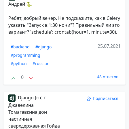
Андрей 🐍
Ребят, добрый вечер. Не подскажите, как в Celery
указать "Запуск в 1:30 ночи"? Правильный ли это
вариант? 'schedule': crontab(hour=1, minute=30),
25.07.2021
#backend
#django
#programming
#python
#russian
0
48 ответов
Django [ru]
/
Подписаться
Джавелина
Томагавкина дон
частичная
сверхдержавная Гойда