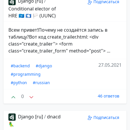
Django [ru]
/
Подписаться
Conditional elector of
HRE 🇺🇳 🇦🇶 🏳 (UUNC)
Всем привет!Почему не создаётся запись в
таблицу?Вот код create_trailer.html: <div
class="create_trailer"> <form
class="create_trailer_form" method="post"> ...
27.05.2021
#backend
#django
#programming
#python
#russian
0
46 ответов
Django [ru]
/
dnacd
Подписаться
🦜