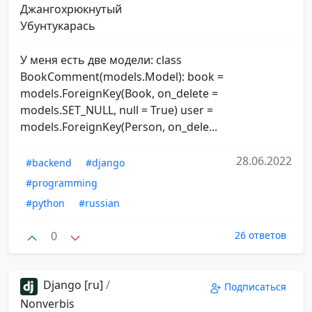
Джангохрюкнутый
Убунтукарась
У меня есть две модели: class
BookComment(models.Model): book =
models.ForeignKey(Book, on_delete =
models.SET_NULL, null = True) user =
models.ForeignKey(Person, on_dele...
28.06.2022
#backend
#django
#programming
#python
#russian
0
26 ответов
Django [ru]
/
Подписаться
Nonverbis