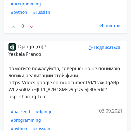
#programming
#python
#russian
0
44 ответов
Django [ru]
/
Подписаться
Yeskela Franco
помогите пожалуйста, совершенно не понимаю
логики реализации этой фичи —
https://docs.google.com/document/d/1taxClgABp
WC2Snl02hHJLT1_82H18Msv9gszvl5Jl30/edit?
usp=sharing То е...
03.09.2021
#backend
#django
#programming
#python
#russian