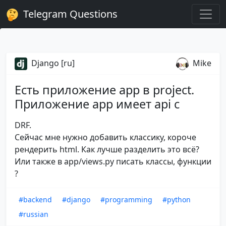
Telegram Questions
Django [ru]
Mike
Есть приложение app в project.
Приложение app имеет api с
DRF.
Сейчас мне нужно добавить классику, короче
рендерить html. Как лучше разделить это всё?
Или также в app/views.py писать классы, функции
?
#backend
#django
#programming
#python
#russian