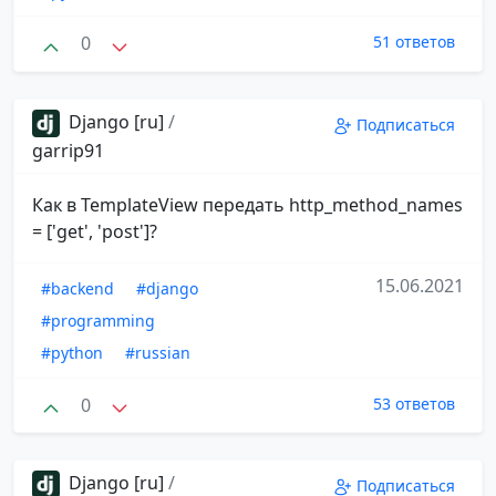
0
51 ответов
Django [ru]
/
Подписаться
garrip91
Как в TemplateView передать http_method_names
= ['get', 'post']?
15.06.2021
#backend
#django
#programming
#python
#russian
0
53 ответов
Django [ru]
/
Подписаться