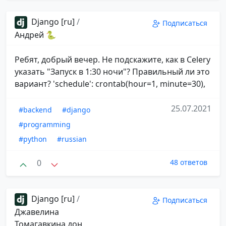
Django [ru]
/
Подписаться
Андрей 🐍
Ребят, добрый вечер. Не подскажите, как в Celery
указать "Запуск в 1:30 ночи"? Правильный ли это
вариант? 'schedule': crontab(hour=1, minute=30),
25.07.2021
#backend
#django
#programming
#python
#russian
0
48 ответов
Django [ru]
/
Подписаться
Джавелина
Томагавкина дон