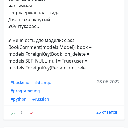
частичная
сверхдержавная Гойда
Джангохрюкнутый
Убунтукарась
У меня есть две модели: class
BookComment(models.Model): book =
models.ForeignKey(Book, on_delete =
models.SET_NULL, null = True) user =
models.ForeignKey(Person, on_dele...
28.06.2022
#backend
#django
#programming
#python
#russian
0
26 ответов