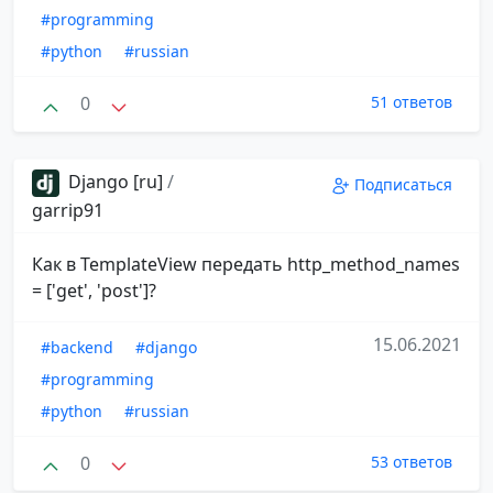
#programming
#python
#russian
0
51 ответов
Django [ru]
/
Подписаться
garrip91
Как в TemplateView передать http_method_names
= ['get', 'post']?
15.06.2021
#backend
#django
#programming
#python
#russian
0
53 ответов