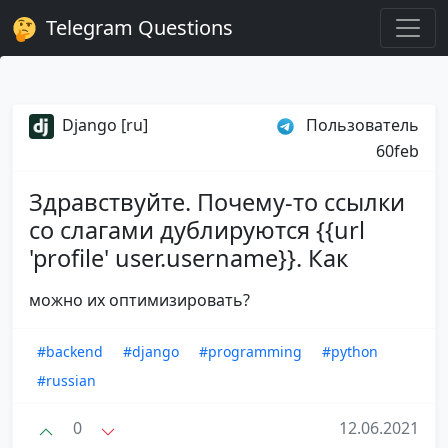
Telegram Questions
Django [ru]
Пользователь
60feb
Здравствуйте. Почему-то ссылки
со слагами дублируются {{url
'profile' user.username}}. Как
можно их оптимизировать?
#backend
#django
#programming
#python
#russian
0
12.06.2021