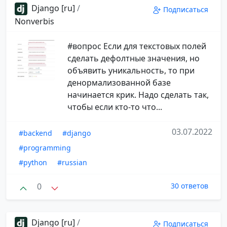
Django [ru]
/
Подписаться
Nonverbis
#вопрос Если для текстовых полей
сделать дефолтные значения, но
объявить уникальность, то при
денормализованной базе
начинается крик. Надо сделать так,
чтобы если кто-то что...
03.07.2022
#backend
#django
#programming
#python
#russian
0
30 ответов
Django [ru]
/
Подписаться