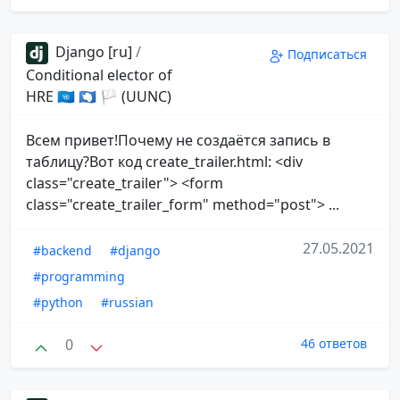
Django [ru]
/
Подписаться
Conditional elector of
HRE 🇺🇳 🇦🇶 🏳 (UUNC)
Всем привет!Почему не создаётся запись в
таблицу?Вот код create_trailer.html: <div
class="create_trailer"> <form
class="create_trailer_form" method="post"> ...
27.05.2021
#backend
#django
#programming
#python
#russian
0
46 ответов