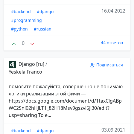
16.04.2022
#backend
#django
#programming
#python
#russian
0
44 ответов
Django [ru]
/
Подписаться
Yeskela Franco
помогите пожалуйста, совершенно не понимаю
логики реализации этой фичи —
https://docs.google.com/document/d/1taxClgABp
WC2Snl02hHJLT1_82H18Msv9gszvl5Jl30/edit?
usp=sharing То е...
03.09.2021
#backend
#django