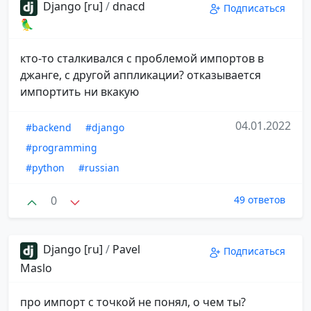
Django [ru]
/
dnacd
Подписаться
🦜
кто-то сталкивался с проблемой импортов в
джанге, с другой аппликации? отказывается
импортить ни вкакую
04.01.2022
#backend
#django
#programming
#python
#russian
0
49 ответов
Django [ru]
/
Pavel
Подписаться
Maslo
про импорт с точкой не понял, о чем ты?