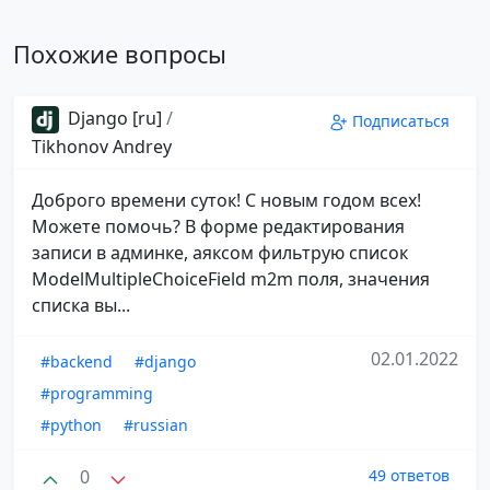
Похожие вопросы
Django [ru]
/
Подписаться
Tikhonov Andrey
Доброго времени суток! С новым годом всех!
Можете помочь? В форме редактирования
записи в админке, аяксом фильтрую список
ModelMultipleChoiceField m2m поля, значения
списка вы...
02.01.2022
#backend
#django
#programming
#python
#russian
0
49 ответов