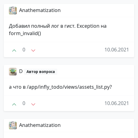
Anathematization
Добавил полный лог в гист. Exception на
form_invalid()
0
10.06.2021
D
Автор вопроса
а что в /app/infly_todo/views/assets_list.py?
0
10.06.2021
Anathematization