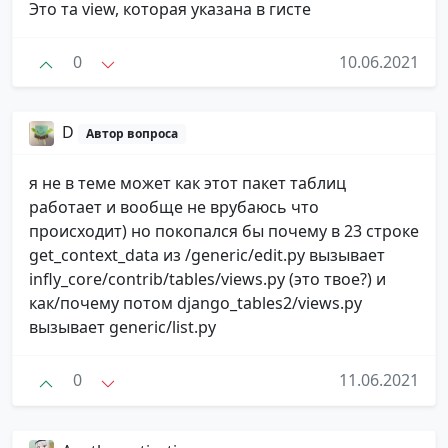
Это та view, которая указана в гисте
0
10.06.2021
D
Автор вопроса
я не в теме может как этот пакет таблиц
работает и вообще не врубаюсь что
происходит) но покопался бы почему в 23 строке
get_context_data из /generic/edit.py вызывает
infly_core/contrib/tables/views.py (это твое?) и
как/почему потом django_tables2/views.py
вызывает generic/list.py
0
11.06.2021