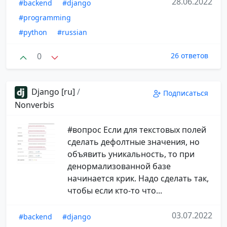
28.06.2022
#backend
#django
#programming
#python
#russian
0
26 ответов
Django [ru]
/
Подписаться
Nonverbis
#вопрос Если для текстовых полей
сделать дефолтные значения, но
объявить уникальность, то при
денормализованной базе
начинается крик. Надо сделать так,
чтобы если кто-то что...
03.07.2022
#backend
#django