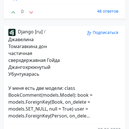
0
48 ответов
Django [ru]
/
Подписаться
Джавелина
Томагавкина дон
частичная
сверхдержавная Гойда
Джангохрюкнутый
Убунтукарась
У меня есть две модели: class
BookComment(models.Model): book =
models.ForeignKey(Book, on_delete =
models.SET_NULL, null = True) user =
models.ForeignKey(Person, on_dele...