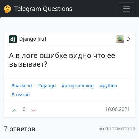
Telegram Questions
Django [ru]
D
А в логе ошибке видно что ее
вызывает?
#backend
#django
#programming
#python
#russian
0
10.06.2021
7
ответов
56 просмотров