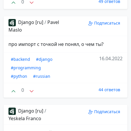
0
49 ответов
Django [ru]
/
Pavel
Подписаться
Maslo
про импорт с точкой не понял, о чем ты?
16.04.2022
#backend
#django
#programming
#python
#russian
0
44 ответов
Django [ru]
/
Подписаться
Yeskela Franco