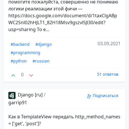
помогите пожалуйста, совершенно не понимаю
логики реализации этой фичи —
https://docs.google.com/document/d/1taxClgABp
WC2Snl02hHJLT1_82H18Msv9gszvl5Jl30/edit?
usp=sharing То е...
03.09.2021
#backend
#django
#programming
#python
#russian
0
51 ответов
Django [ru]
/
Подписаться
garrip91
Как в TemplateView передать http_method_names
= ['get', 'post']?