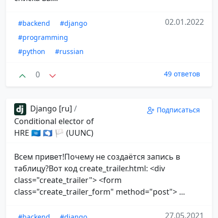
02.01.2022
#backend
#django
#programming
#python
#russian
0
49 ответов
Django [ru]
/
Подписаться
Conditional elector of
HRE 🇺🇳 🇦🇶 🏳 (UUNC)
Всем привет!Почему не создаётся запись в
таблицу?Вот код create_trailer.html: <div
class="create_trailer"> <form
class="create_trailer_form" method="post"> ...
27.05.2021
#backend
#django