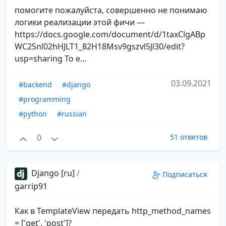
помогите пожалуйста, совершенно не понимаю
логики реализации этой фичи —
https://docs.google.com/document/d/1taxClgABp
WC2Snl02hHJLT1_82H18Msv9gszvl5Jl30/edit?
usp=sharing То е...
03.09.2021
#backend
#django
#programming
#python
#russian
0
51 ответов
Django [ru]
/
Подписаться
garrip91
Как в TemplateView передать http_method_names
= ['get', 'post']?