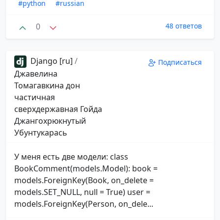
#python
#russian
0
48 ответов
Django [ru]
/
Подписаться
Джавелина
Томагавкина дон
частичная
сверхдержавная Гойда
Джангохрюкнутый
Убунтукарась
У меня есть две модели: class
BookComment(models.Model): book =
models.ForeignKey(Book, on_delete =
models.SET_NULL, null = True) user =
models.ForeignKey(Person, on_dele...