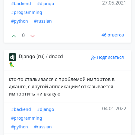
27.05.2021
#backend
#django
#programming
#python
#russian
0
46 ответов
Django [ru]
/
dnacd
Подписаться
🦜
кто-то сталкивался с проблемой импортов в
джанге, с другой аппликации? отказывается
импортить ни вкакую
04.01.2022
#backend
#django
#programming
#python
#russian