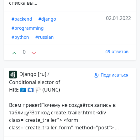
списка вы...
02.01.2022
#backend
#django
#programming
#python
#russian
0
49 ответов
Django [ru]
/
Подписаться
Conditional elector of
HRE 🇺🇳 🇦🇶 🏳 (UUNC)
Всем привет!Почему не создаётся запись в
таблицу?Вот код create_trailer.html: <div
class="create_trailer"> <form
class="create_trailer_form" method="post"> ...