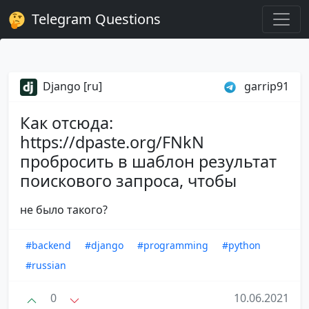
Telegram Questions
Django [ru]
garrip91
Как отсюда:
https://dpaste.org/FNkN
пробросить в шаблон результат
поискового запроса, чтобы
не было такого?
#backend
#django
#programming
#python
#russian
0
10.06.2021