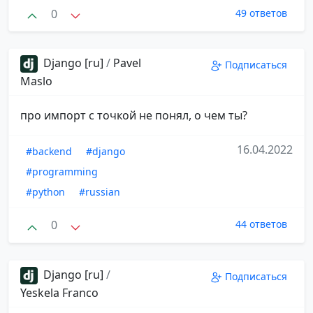
0
49 ответов
Django [ru]
/
Pavel
Подписаться
Maslo
про импорт с точкой не понял, о чем ты?
16.04.2022
#backend
#django
#programming
#python
#russian
0
44 ответов
Django [ru]
/
Подписаться
Yeskela Franco