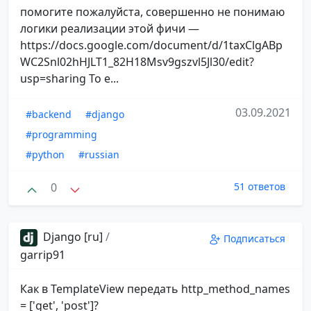
помогите пожалуйста, совершенно не понимаю
логики реализации этой фичи —
https://docs.google.com/document/d/1taxClgABp
WC2Snl02hHJLT1_82H18Msv9gszvl5Jl30/edit?
usp=sharing То е...
03.09.2021
#backend
#django
#programming
#python
#russian
0
51 ответов
Django [ru]
/
Подписаться
garrip91
Как в TemplateView передать http_method_names
= ['get', 'post']?