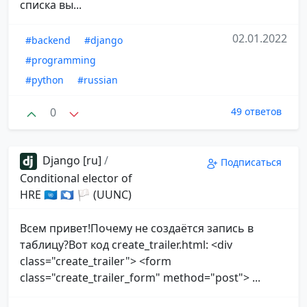
списка вы...
02.01.2022
#backend
#django
#programming
#python
#russian
0
49 ответов
Django [ru]
/
Подписаться
Conditional elector of
HRE 🇺🇳 🇦🇶 🏳 (UUNC)
Всем привет!Почему не создаётся запись в
таблицу?Вот код create_trailer.html: <div
class="create_trailer"> <form
class="create_trailer_form" method="post"> ...