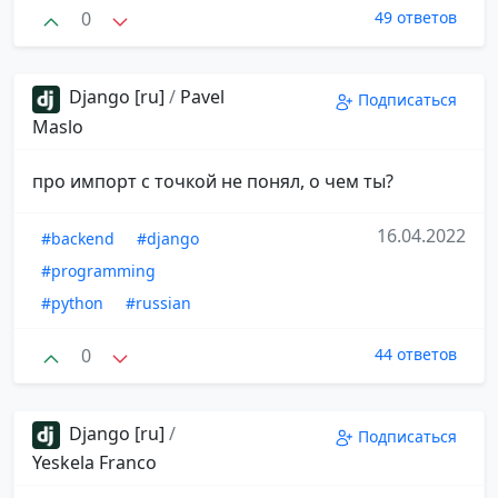
0
49 ответов
Django [ru]
/
Pavel
Подписаться
Maslo
про импорт с точкой не понял, о чем ты?
16.04.2022
#backend
#django
#programming
#python
#russian
0
44 ответов
Django [ru]
/
Подписаться
Yeskela Franco