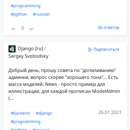
#programming
#python
#russian
0
30 ответов
Django [ru]
/
Подписаться
Sergey Svobodsky
Добрый день, прошу совета по "допиливанию"
админки, вопрос скорее "хорошего тона"... Есть
масса моделей, News - просто пример для
иллюстрации, для каждой прописан ModelAdmin
(...
26.01.2021
#backend
#django
#programming
#python
#russian