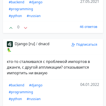
27.05.2021
#backend
#django
#programming
#python
#russian
0
46 ответов
Django [ru]
/
dnacd
Подписаться
🦜
кто-то сталкивался с проблемой импортов в
джанге, с другой аппликации? отказывается
импортить ни вкакую
04.01.2022
#backend
#django
#programming
#python
#russian