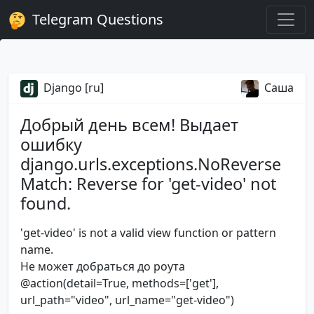
Telegram Questions
Django [ru]
Саша
Добрый день всем! Выдает
ошибку
django.urls.exceptions.NoReverse
Match: Reverse for 'get-video' not
found.
'get-video' is not a valid view function or pattern
name.
Не может добраться до роута
@action(detail=True, methods=['get'],
url_path="video", url_name="get-video")