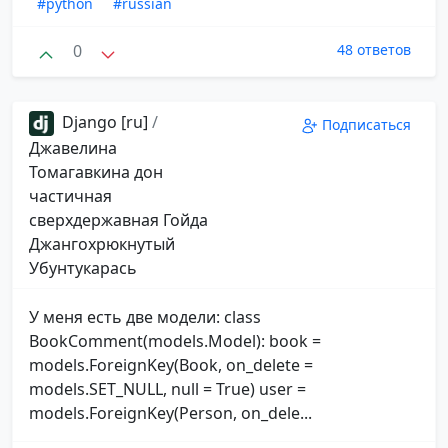
#python
#russian
0
48 ответов
Django [ru]
/
Подписаться
Джавелина
Томагавкина дон
частичная
сверхдержавная Гойда
Джангохрюкнутый
Убунтукарась
У меня есть две модели: class
BookComment(models.Model): book =
models.ForeignKey(Book, on_delete =
models.SET_NULL, null = True) user =
models.ForeignKey(Person, on_dele...