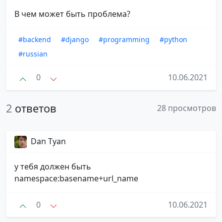
В чем может быть проблема?
#backend
#django
#programming
#python
#russian
0
10.06.2021
2
ответов
28 просмотров
Dan Tyan
у тебя должен быть
namespace:basename+url_name
0
10.06.2021