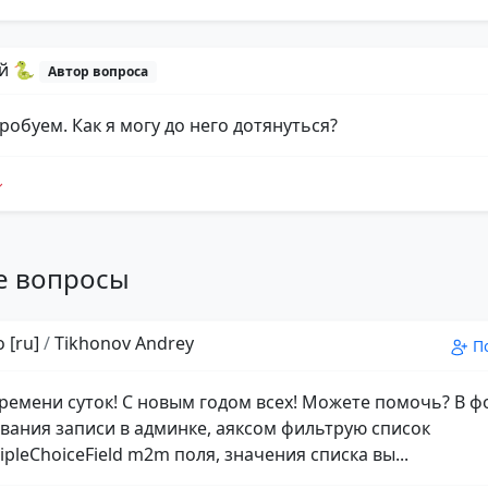
й 🐍
Автор вопроса
робуем. Как я могу до него дотянуться?
е вопросы
 [ru]
/
Tikhonov Andrey
П
ремени суток! С новым годом всех! Можете помочь? В 
вания записи в админке, аяксом фильтрую список
pleChoiceField m2m поля, значения списка вы...