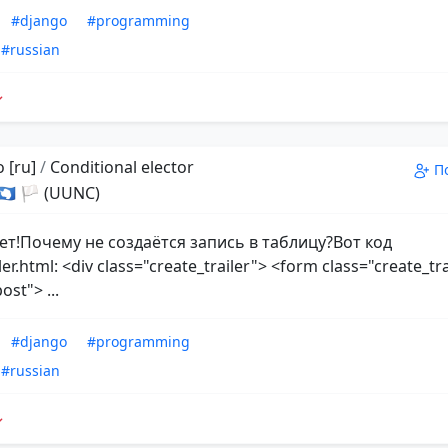
#django
#programming
#russian
 [ru]
/
Conditional elector
П
 🇦🇶 🏳 (UUNC)
ет!Почему не создаётся запись в таблицу?Вот код
ler.html: <div class="create_trailer"> <form class="create_tr
st"> ...
#django
#programming
#russian