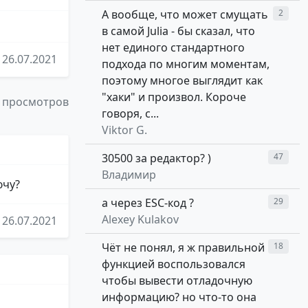
А вообще, что может смущать
2
в самой Julia - бы сказал, что
нет единого стандартного
26.07.2021
подхода по многим моментам,
поэтому многое выглядит как
"хаки" и произвол. Короче
 просмотров
говоря, с...
Viktor G.
30500 за редактор? )
47
Владимир
ючу?
а через ESC-код ?
29
Alexey Kulakov
26.07.2021
Чёт не понял, я ж правильной
18
функцией воспользовался
чтобы вывести отладочную
информацию? но что-то она