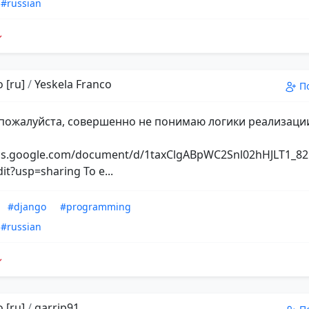
#russian
 [ru]
/
Yeskela Franco
П
пожалуйста, совершенно не понимаю логики реализаци
ocs.google.com/document/d/1taxClgABpWC2Snl02hHJLT1_
dit?usp=sharing То е...
#django
#programming
#russian
 [ru]
/
garrip91