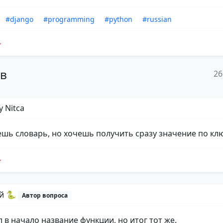
#django
#programming
#python
#russian
ов
26
y Nitca
шь словарь, но хочешь получить сразу значение по кл
й 🐍
Автор вопроса
 в начало название функции, но итог тот же.