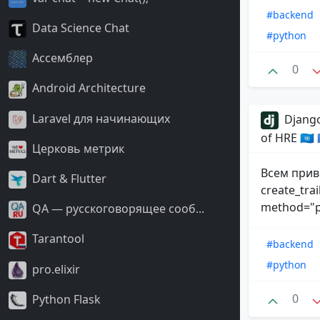
#backend
Data Science Chat
#python
Ассемблер
0
Android Architecture
Laravel для начинающих
Django
of HRE 🇺🇳
Церковь метрик
Всем прив
Dart & Flutter
create_trai
method="po
QA — русскоговорящее сооб...
Tarantool
#backend
#python
pro.elixir
0
Python Flask