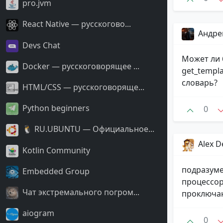
pro.jvm
React Native — русскогово...
Андре
Devs Chat
Может ли б
Docker — русскоговорящее ...
get_templa
словарь?
HTML/CSS — русскоговоряще...
Python beginners
0
🐧 RU.UBUNTU — Официальное...
Alex 
Kotlin Community
подразуме
Embedded Group
процессор
Чат экстремального погром...
проключаю
aiogram
0