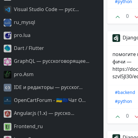
#python
Visual Studio Code — русс...
0
ru_mysql
pro.lua
Django
Dart / Flutter
помогите 
GraphQL — русскоговорящее...
фичи —
https://d
pro.Asm
szvl5Jl30/e
IDE и редакторы — русског...
#backend
OpenCartForum - 🇺🇦🇪🇺Чат O...
#python
Angular.js (1.x) — русско...
0
Frontend_ru
Django