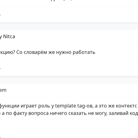
y Nitca
кцию? Со словарём же нужно работать
Dem
ункции играет роль у template tag-ов, а это же контектс
а по факту вопроса ничего сказать не могу, заливай код 