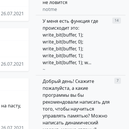
не ловится
notme
26.07.2021
У меня есть функция где
14
происходит это:
write_bit(buffer, 1);
write_bit(buffer, 0);
write_bit(buffer, 1);
write_bit(buffer, 1);
write_bit(buffer, 1); w...
26.07.2021
~
Добрый день! Скажите
7
пожалуйста, а какие
программы вы бы
рекомендовали написать для
на пасту,
того, чтобы научиться
управлять памятью? Можно
написать динамический
26.07.2021