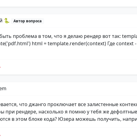
й 🐍
Автор вопроса
ыть проблема в том, что я делаю рендер вот так: templa
te('pdf.html') html = template.render(context) Где context 
Dem
вается, что джанго проключает все залистенные контек
ы при рендере, насколько я помню у тебя же дефолтны
тся в этом блоке кода? Юзера можешь получить, напр