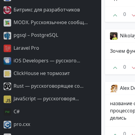
Битрикс для разработчиков
0
MODX. Русскоязычное сообщ...
pgsql – PostgreSQL
Nikola
Laravel Pro
Зочем фун
iOS Developers — русского...
0
ClickHouse не тормозит
Rust — русскоговорящее со...
Alex 
JavaScript — русскоговоря...
название ф
процессор 
С#
делись
pro.cxx
0