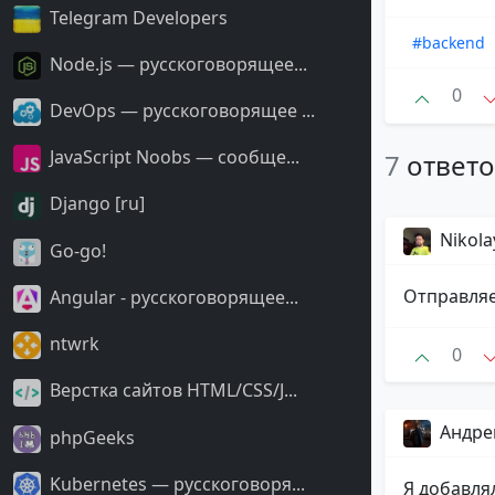
Telegram Developers
#backend
Node.js — русскоговорящее...
0
DevOps — русскоговорящее ...
JavaScript Noobs — сообще...
7
ответ
Django [ru]
Nikola
Go-go!
Отправляе
Angular - русскоговорящее...
ntwrk
0
Верстка сайтов HTML/CSS/J...
Андре
phpGeeks
Kubernetes — русскоговоря...
Я добавлял