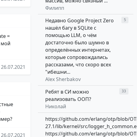
массив, можно связный ...
Филипп
Недавно Google Project Zero
5
нашёл багу в SQLite с
помощью LLM, о чём
te =
достаточно было шумно в
- мой
определённых интернетах,
которые сопровождались
рассказами, что скоро всех
26.07.2021
"ибешни...
Alex Sherbakov
Ребят в СИ можно
33
реализовать ООП?
стные
Николай
е
имер?
https://github.com/erlang/otp/blob/OT
27.1/lib/kernel/src/logger_h_common.e
https://github.com/erlang/otp/blob/OT
26.07.2021