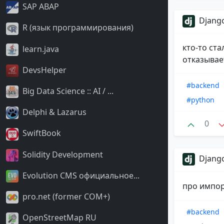
SAP ABAP
Django
R (язык программирования)
кто-то ст
learn.java
отказывае
DevsHelper
#backend
Big Data Science :: AI / ...
#python
Delphi & Lazarus
0
SwiftBook
Solidity Development
Django
Evolution CMS официальное...
про импор
pro.net (former COM+)
#backend
OpenStreetMap RU