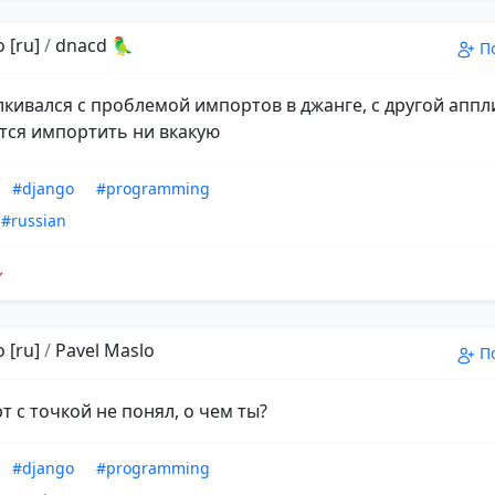
 [ru]
/
dnacd 🦜
П
алкивался с проблемой импортов в джанге, с другой апп
тся импортить ни вкакую
#django
#programming
#russian
 [ru]
/
Pavel Maslo
П
т с точкой не понял, о чем ты?
#django
#programming