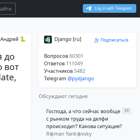
айти
Андрей 🐍
Django [ru]
Подписаться
я до
Вопросов
60301
Ответов
111049
ю вот
Участников
5482
ate,
Telegram
@pydjango
Обсуждают сегодня
Господа, а что сейчас вообще
29
с рынком труда на делфи
происходит? Какова ситуация?
Rꙮman Yankꙮvsky