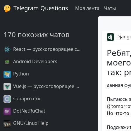
Telegram Questions
Моя лента
Чаты
170 похожих чатов
Django
React — русскоговорящее с...
Ребят
моего
Android Developers
так: p
Python
данная фу
Vue.js — русскоговорящее ...
supapro.cxx
Пытаюсь з
{{ tomorro
DotNetRuChat
Но что-то 
GNU/Linux Help
Подскажит