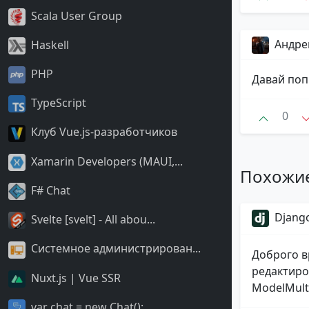
Scala User Group
Андре
Haskell
PHP
Давай поп
TypeScript
0
Клуб Vue.js-разработчиков
Xamarin Developers (MAUI,...
Похожи
F# Chat
Django
Svelte [svelt] - All abou...
Системное администрирован...
Доброго в
редактиро
Nuxt.js | Vue SSR
ModelMulti
var chat = new Chat();