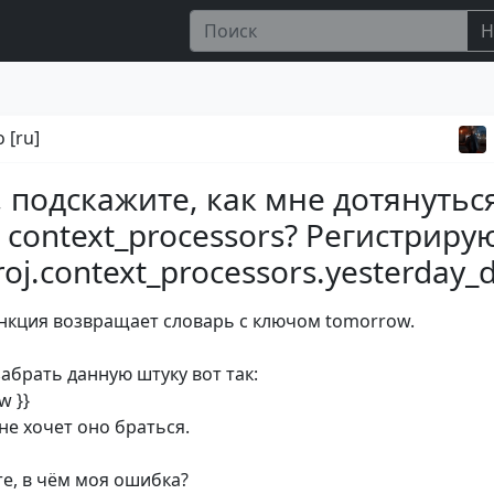
Н
 [ru]
, подскажите, как мне дотянутьс
 context_processors? Регистриру
roj.context_processors.yesterday_d
нкция возвращает словарь с ключом tomorrow.
абрать данную штуку вот так:
w }}
не хочет оно браться.
е, в чём моя ошибка?