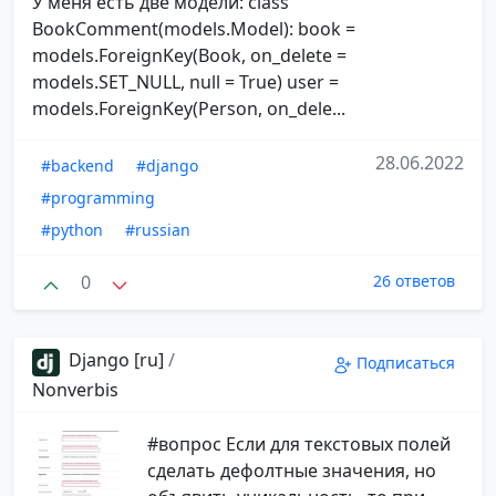
У меня есть две модели: class
BookComment(models.Model): book =
models.ForeignKey(Book, on_delete =
models.SET_NULL, null = True) user =
models.ForeignKey(Person, on_dele...
28.06.2022
#backend
#django
#programming
#python
#russian
0
26 ответов
Django [ru]
/
Подписаться
Nonverbis
#вопрос Если для текстовых полей
сделать дефолтные значения, но