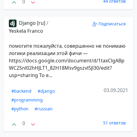
0
44 ответов
Django [ru]
/
Подписаться
Yeskela Franco
помогите пожалуйста, совершенно не понимаю
логики реализации этой фичи —
https://docs.google.com/document/d/1taxClgABp
WC2Snl02hHJLT1_82H18Msv9gszvl5Jl30/edit?
usp=sharing То е...
03.09.2021
#backend
#django
#programming
#python
#russian
0
51 ответов