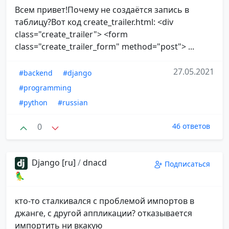
Всем привет!Почему не создаётся запись в
таблицу?Вот код create_trailer.html: <div
class="create_trailer"> <form
class="create_trailer_form" method="post"> ...
27.05.2021
#backend
#django
#programming
#python
#russian
0
46 ответов
Django [ru]
/
dnacd
Подписаться
🦜
кто-то сталкивался с проблемой импортов в
джанге, с другой аппликации? отказывается
импортить ни вкакую