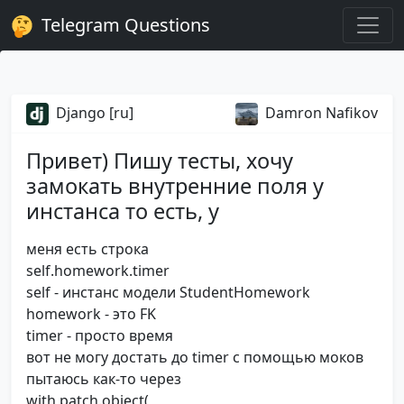
Telegram Questions
Django [ru]
Damron Nafikov
Привет) Пишу тесты, хочу
замокать внутренние поля у
инстанса то есть, у
меня есть строка
self.homework.timer
self - инстанс модели StudentHomework
homework - это FK
timer - просто время
вот не могу достать до timer с помощью моков
пытаюсь как-то через
with patch.object(