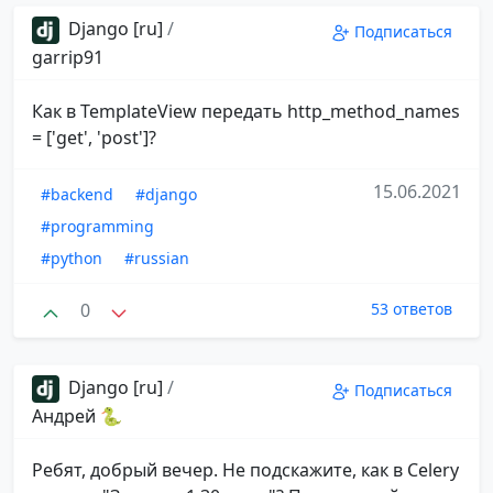
Django [ru]
/
Подписаться
garrip91
Как в TemplateView передать http_method_names
= ['get', 'post']?
15.06.2021
#backend
#django
#programming
#python
#russian
0
53 ответов
Django [ru]
/
Подписаться
Андрей 🐍
Ребят, добрый вечер. Не подскажите, как в Celery