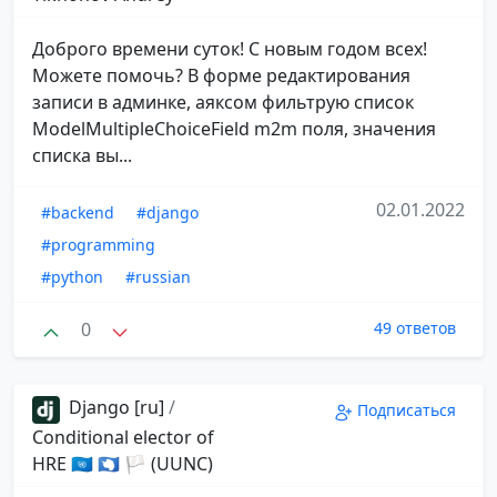
Доброго времени суток! С новым годом всех!
Можете помочь? В форме редактирования
записи в админке, аяксом фильтрую список
ModelMultipleChoiceField m2m поля, значения
списка вы...
02.01.2022
#backend
#django
#programming
#python
#russian
0
49 ответов
Django [ru]
/
Подписаться
Conditional elector of
HRE 🇺🇳 🇦🇶 🏳 (UUNC)