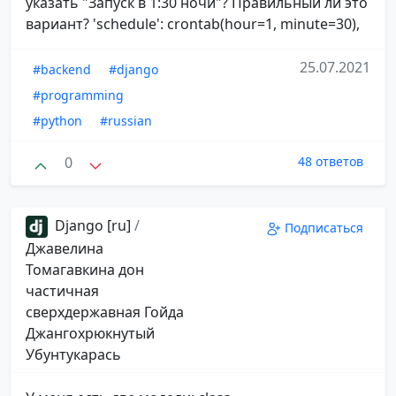
указать "Запуск в 1:30 ночи"? Правильный ли это
вариант? 'schedule': crontab(hour=1, minute=30),
25.07.2021
#backend
#django
#programming
#python
#russian
0
48 ответов
Django [ru]
/
Подписаться
Джавелина
Томагавкина дон
частичная
сверхдержавная Гойда
Джангохрюкнутый
Убунтукарась