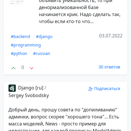
объявить уникальность, то при
денормализованной базе
начинается крик. Надо сделать так,
чтобы если кто-то что...
03.07.2022
#backend
#django
#programming
#python
#russian
0
30 ответов
Django [ru]
/
Подписаться
Sergey Svobodsky
Добрый день, прошу совета по "допиливанию"
админки, вопрос скорее "хорошего тона"... Есть
масса моделей, News - просто пример для
иллюстрации, для каждой прописан ModelAdmin