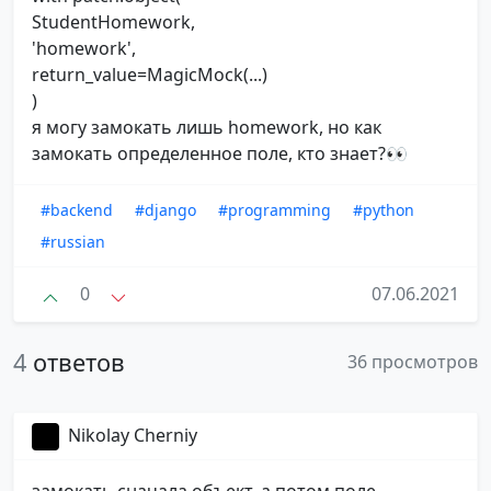
StudentHomework,
'homework',
return_value=MagicMock(...)
)
я могу замокать лишь homework, но как
замокать определенное поле, кто знает?👀
#backend
#django
#programming
#python
#russian
0
07.06.2021
4
ответов
36 просмотров
Nikolay Cherniy
замокать сначала объект, а потом поле