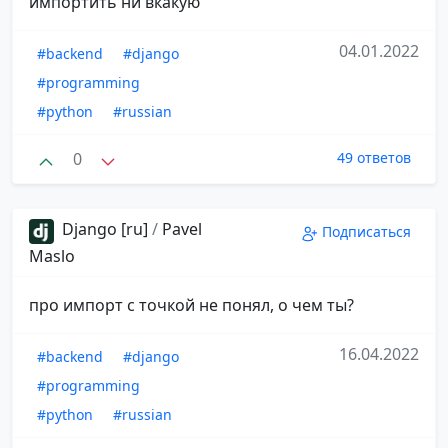
импортить ни вкакую
04.01.2022
#backend
#django
#programming
#python
#russian
0
49 ответов
Django [ru]
/
Pavel
Подписаться
Maslo
про импорт с точкой не понял, о чем ты?
16.04.2022
#backend
#django
#programming
#python
#russian