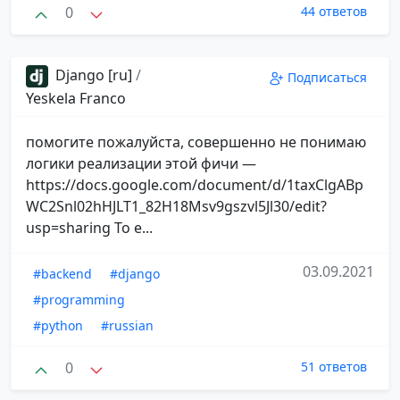
0
44 ответов
Django [ru]
/
Подписаться
Yeskela Franco
помогите пожалуйста, совершенно не понимаю
логики реализации этой фичи —
https://docs.google.com/document/d/1taxClgABp
WC2Snl02hHJLT1_82H18Msv9gszvl5Jl30/edit?
usp=sharing То е...
03.09.2021
#backend
#django
#programming
#python
#russian
0
51 ответов