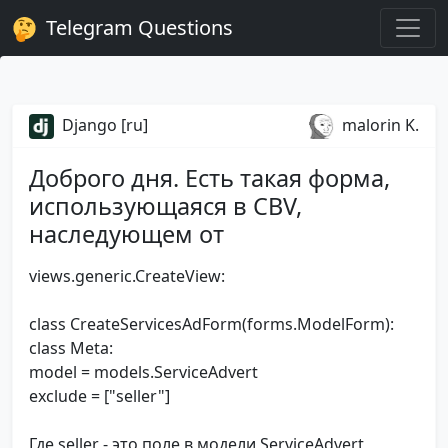
Telegram Questions
Django [ru]
malorin K.
Доброго дня. Есть такая форма,
использующаяся в CBV,
наследующем от
views.generic.CreateView:
class CreateServicesAdForm(forms.ModelForm):
class Meta:
model = models.ServiceAdvert
exclude = ["seller"]
Где seller - это поле в модели ServiceAdvert,