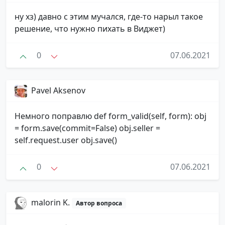
ну хз) давно с этим мучался, где-то нарыл такое
решение, что нужно пихать в Виджет)
0
07.06.2021
Pavel Aksenov
Немного поправлю def form_valid(self, form): obj
= form.save(commit=False) obj.seller =
self.request.user obj.save()
0
07.06.2021
malorin K.
Автор вопроса