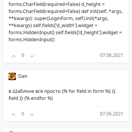
forms.CharField(required=False) d_height =
forms.CharField(required=False) def init(self, *args,
**kwargs): super(LoginForm, self).init(*args,
**kwargs) self.fields['d_width'].widget =
forms.HiddenInput() self.fields['d_height'].widget =
forms.HiddenInput()
0
07.06.2021
Dan
в Шаблоне всё просто {% for field in form %} {{
field }} {% endfor %}
0
07.06.2021