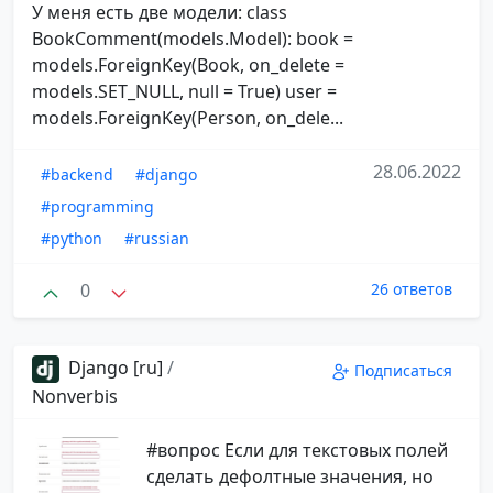
У меня есть две модели: class
BookComment(models.Model): book =
models.ForeignKey(Book, on_delete =
models.SET_NULL, null = True) user =
models.ForeignKey(Person, on_dele...
28.06.2022
#backend
#django
#programming
#python
#russian
0
26 ответов
Django [ru]
/
Подписаться
Nonverbis
#вопрос Если для текстовых полей
сделать дефолтные значения, но