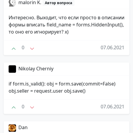
malorin K.
Автор вопроса
Интересно. Выходит, что если просто в описании
формы вписать field_name = forms.HiddenInput(),
то оно его игнорирует? х)
0
07.06.2021
Nikolay Cherniy
if form.is_valid(): obj = form.save(commit=False)
obj.seller = request.user obj.save()
0
07.06.2021
Dan