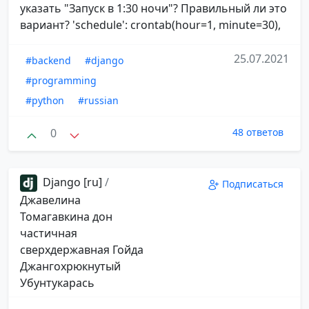
указать "Запуск в 1:30 ночи"? Правильный ли это
вариант? 'schedule': crontab(hour=1, minute=30),
25.07.2021
#backend
#django
#programming
#python
#russian
0
48 ответов
Django [ru]
/
Подписаться
Джавелина
Томагавкина дон
частичная
сверхдержавная Гойда
Джангохрюкнутый
Убунтукарась