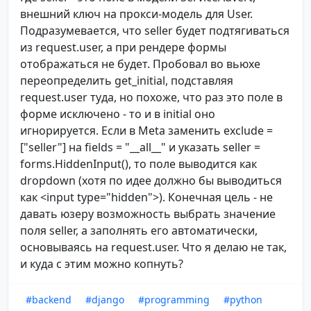
внешний ключ на прокси-модель для User.
Подразумевается, что seller будет подтягиваться
из request.user, а при рендере формы
отображаться не будет. Пробовал во вьюхе
переопределить get_initial, подставляя
request.user туда, но похоже, что раз это поле в
форме исключено - то и в initial оно
игнорируется. Если в Meta заменить exclude =
["seller"] на fields = "__all__" и указать seller =
forms.HiddenInput(), то поле выводится как
dropdown (хотя по идее должно бы выводиться
как <input type="hidden">). Конечная цель - не
давать юзеру возможность выбрать значение
поля seller, а заполнять его автоматически,
основываясь на request.user. Что я делаю не так,
и куда с этим можно копнуть?
#backend
#django
#programming
#python