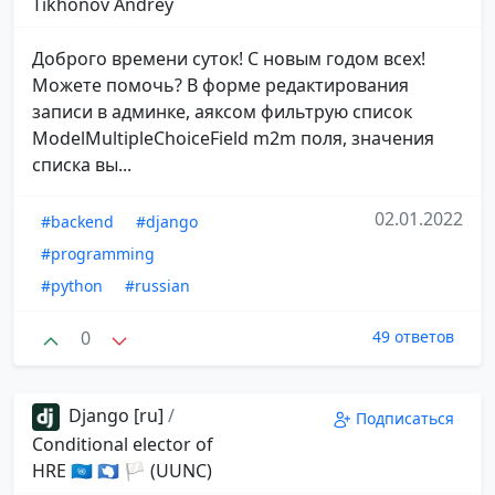
Tikhonov Andrey
Доброго времени суток! С новым годом всех!
Можете помочь? В форме редактирования
записи в админке, аяксом фильтрую список
ModelMultipleChoiceField m2m поля, значения
списка вы...
02.01.2022
#backend
#django
#programming
#python
#russian
0
49 ответов
Django [ru]
/
Подписаться
Conditional elector of
HRE 🇺🇳 🇦🇶 🏳 (UUNC)