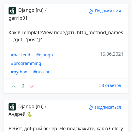
Django [ru]
/
Подписаться
garrip91
Как в TemplateView передать http_method_names
= ['get', 'post']?
15.06.2021
#backend
#django
#programming
#python
#russian
0
53 ответов
Django [ru]
/
Подписаться
Андрей 🐍
Ребят, добрый вечер. Не подскажите, как в Celery