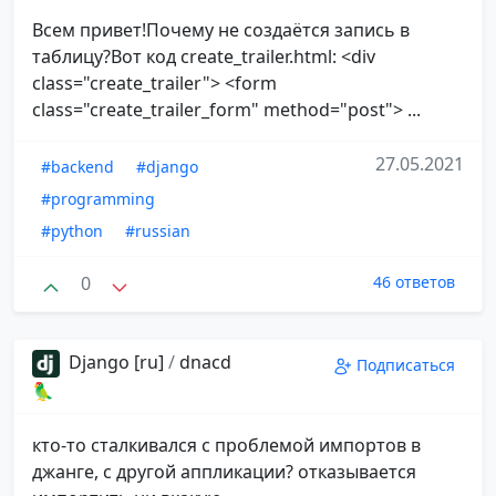
Всем привет!Почему не создаётся запись в
таблицу?Вот код create_trailer.html: <div
class="create_trailer"> <form
class="create_trailer_form" method="post"> ...
27.05.2021
#backend
#django
#programming
#python
#russian
0
46 ответов
Django [ru]
/
dnacd
Подписаться
🦜
кто-то сталкивался с проблемой импортов в
джанге, с другой аппликации? отказывается