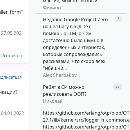
массив, можно связный ...
Филипп
ailer_form"
Недавно Google Project Zero
5
нашёл багу в SQLite с
27.05.2021
помощью LLM, о чём
достаточно было шумно в
определённых интернетах,
которые сопровождались
46 ответов
рассказами, что скоро всех
"ибешни...
Alex Sherbakov
одписаться
Ребят в СИ можно
33
ликации?
реализовать ООП?
Николай
https://github.com/erlang/otp/blob/OT
04.01.2022
27.1/lib/kernel/src/logger_h_common.e
https://github.com/erlang/otp/blob/OT