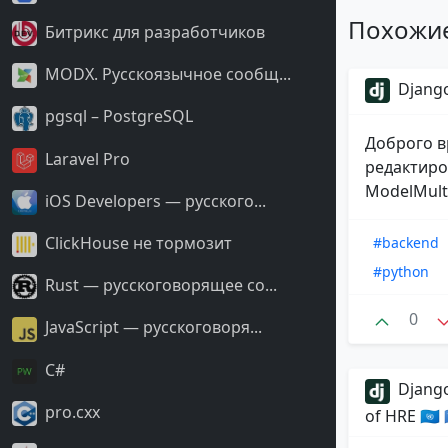
Похожи
Битрикс для разработчиков
MODX. Русскоязычное сообщ...
Django
pgsql – PostgreSQL
Доброго в
Laravel Pro
редактиро
ModelMulti
iOS Developers — русского...
ClickHouse не тормозит
#backend
#python
Rust — русскоговорящее со...
0
JavaScript — русскоговоря...
С#
Django
pro.cxx
of HRE 🇺🇳