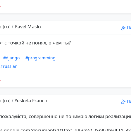
 [ru]
/
Pavel Maslo
П
т с точкой не понял, о чем ты?
#django
#programming
#russian
 [ru]
/
Yeskela Franco
П
пожалуйста, совершенно не понимаю логики реализаци
ocs.google.com/document/d/1taxClgABpWC2Snl02hHJLT1_