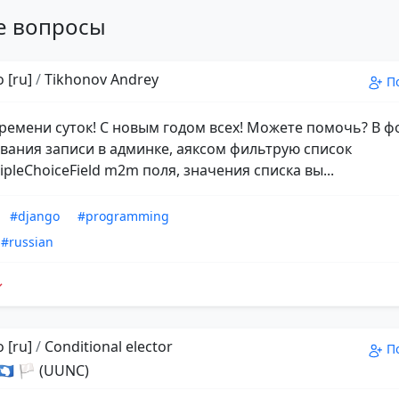
е вопросы
 [ru]
/
Tikhonov Andrey
П
ремени суток! С новым годом всех! Можете помочь? В 
вания записи в админке, аяксом фильтрую список
pleChoiceField m2m поля, значения списка вы...
#django
#programming
#russian
 [ru]
/
Conditional elector
П
 🇦🇶 🏳 (UUNC)