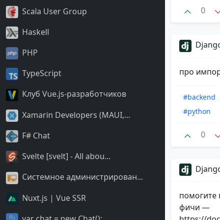
0
Scala User Group
Haskell
Django
PHP
про импор
TypeScript
Клуб Vue.js-разработчиков
#backend
#python
Xamarin Developers (MAUI,...
0
F# Chat
Svelte [svelt] - All abou...
Django
Системное администрирован...
помогите 
Nuxt.js | Vue SSR
фичи —
var chat = new Chat();
https://d