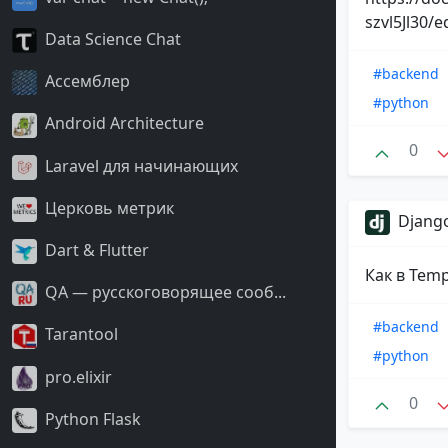
szvl5Jl30/e
Data Science Chat
#backend
Ассемблер
#python
Android Architecture
0
Laravel для начинающих
Церковь метрик
Django
Dart & Flutter
Как в Temp
QA — русскоговорящее сооб...
#backend
Tarantool
#python
pro.elixir
0
Python Flask