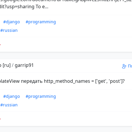
dit?usp=sharing То е...
#django
#programming
#russian
 [ru]
/
garrip91
П
lateView передать http_method_names = ['get', 'post']?
#django
#programming
#russian