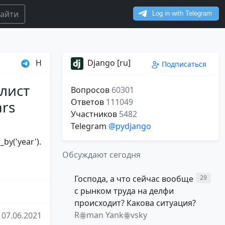
айти
H
Django [ru]
Подписаться
лист
Вопросов
60301
Ответов
111049
rs
Участников
5482
Telegram
@pydjango
_by('year').
Обсуждают сегодня
Господа, а что сейчас вообще
29
с рынком труда на делфи
происходит? Какова ситуация?
Rꙮman Yankꙮvsky
07.06.2021