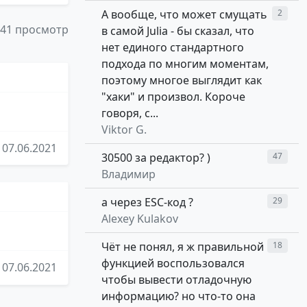
А вообще, что может смущать
2
41 просмотр
в самой Julia - бы сказал, что
нет единого стандартного
подхода по многим моментам,
поэтому многое выглядит как
"хаки" и произвол. Короче
говоря, с...
Viktor G.
07.06.2021
30500 за редактор? )
47
Владимир
а через ESC-код ?
29
Alexey Kulakov
Чёт не понял, я ж правильной
18
функцией воспользовался
07.06.2021
чтобы вывести отладочную
информацию? но что-то она