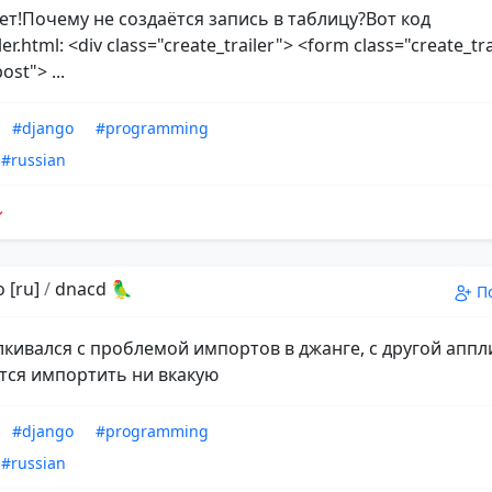
ет!Почему не создаётся запись в таблицу?Вот код
ler.html: <div class="create_trailer"> <form class="create_tr
st"> ...
#django
#programming
#russian
 [ru]
/
dnacd 🦜
П
алкивался с проблемой импортов в джанге, с другой апп
тся импортить ни вкакую
#django
#programming
#russian