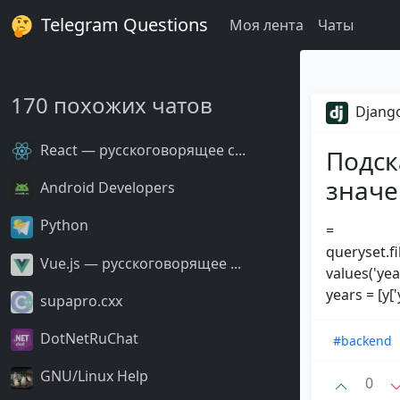
Telegram Questions
Моя лента
Чаты
170 похожих чатов
Django
React — русскоговорящее с...
Подск
значе
Android Developers
Python
=
queryset.fi
Vue.js — русскоговорящее ...
values('yea
years = [y['
supapro.cxx
DotNetRuChat
#backend
GNU/Linux Help
0