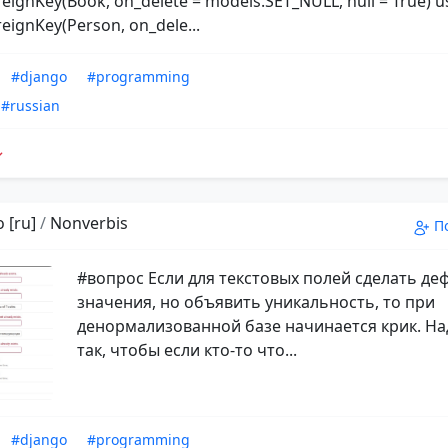
eignKey(Book, on_delete = models.SET_NULL, null = True) u
eignKey(Person, on_dele...
#django
#programming
#russian
 [ru]
/
Nonverbis
П
#вопрос Если для текстовых полей сделать д
значения, но объявить уникальность, то при
денормализованной базе начинается крик. На
так, чтобы если кто-то что...
#django
#programming