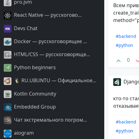
pro.jvm
Всем прив
create_trai
React Native — русскогово...
method="po
Devs Chat
#backend
Docker — русскоговорящее ...
#python
HTML/CSS — русскоговоряще...
0
Python beginners
🐧 RU.UBUNTU — Официальное...
Django
Kotlin Community
кто-то ст
отказывае
Embedded Group
Чат экстремального погром...
#backend
#python
aiogram