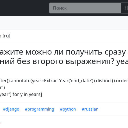
Н
 [ru]
ажите можно ли получить сразу 
ний без второго выражения? yea
lter().annotate(year=ExtractYear('end_date')).distinct().order
r')
year'] for y in years]
#django
#programming
#python
#russian