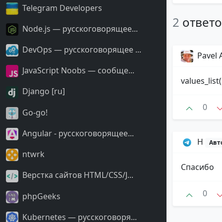
Telegram Developers
2
ответ
Node.js — русскоговорящее...
DevOps — русскоговорящее ...
Pavel 
JavaScript Noobs — сообще...
values_list(
Django [ru]
0
Go-go!
Angular - русскоговорящее...
H
Авт
ntwrk
Спасибо
Верстка сайтов HTML/CSS/J...
0
phpGeeks
Kubernetes — русскоговоря...