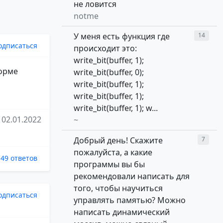
не ловится
notme
У меня есть функция где
14
одписаться
происходит это:
write_bit(buffer, 1);
форме
write_bit(buffer, 0);
write_bit(buffer, 1);
write_bit(buffer, 1);
write_bit(buffer, 1); w...
02.01.2022
~
Добрый день! Скажите
7
пожалуйста, а какие
49 ответов
программы вы бы
рекомендовали написать для
того, чтобы научиться
одписаться
управлять памятью? Можно
написать динамический