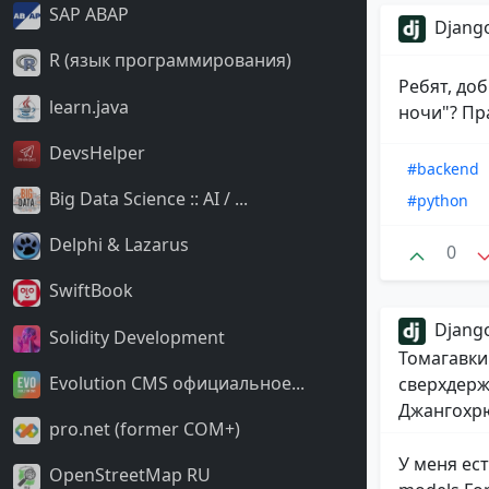
SAP ABAP
Django
R (язык программирования)
Ребят, доб
learn.java
ночи"? Пра
DevsHelper
#backend
Big Data Science :: AI / ...
#python
Delphi & Lazarus
0
SwiftBook
Django
Solidity Development
Томагавки
Evolution CMS официальное...
сверхдерж
Джангохрю
pro.net (former COM+)
У меня ес
OpenStreetMap RU