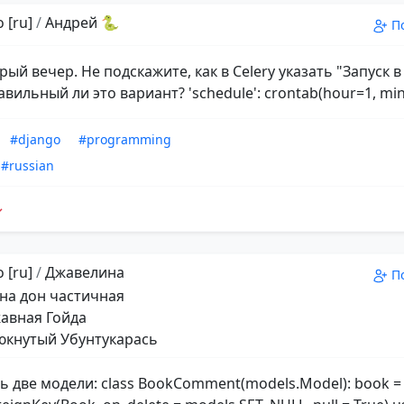
 [ru]
/
Андрей 🐍
П
рый вечер. Не подскажите, как в Celery указать "Запуск в
вильный ли это вариант? 'schedule': crontab(hour=1, min
#django
#programming
#russian
 [ru]
/
Джавелина
П
на дон частичная
авная Гойда
кнутый Убунтукарась
ть две модели: class BookComment(models.Model): book =