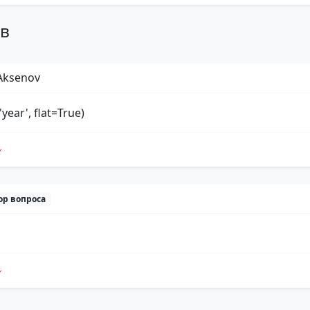
ов
Aksenov
'year', flat=True)
ор вопроса