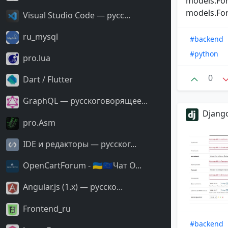
models.For
models.For
Visual Studio Code — русс...
ru_mysql
#backend
#python
pro.lua
0
Dart / Flutter
GraphQL — русскоговорящее...
Django
pro.Asm
IDE и редакторы — русског...
OpenCartForum - 🇺🇦🇪🇺Чат O...
Angular.js (1.x) — русско...
Frontend_ru
#backend