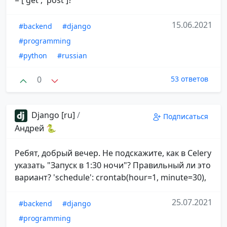
15.06.2021
#backend
#django
#programming
#python
#russian
0
53 ответов
Django [ru]
/
Подписаться
Андрей 🐍
Ребят, добрый вечер. Не подскажите, как в Celery
указать "Запуск в 1:30 ночи"? Правильный ли это
вариант? 'schedule': crontab(hour=1, minute=30),
25.07.2021
#backend
#django
#programming