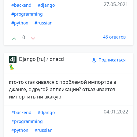
27.05.2021
#backend
#django
#programming
#python
#russian
0
46 ответов
Django [ru]
/
dnacd
Подписаться
🦜
кто-то сталкивался с проблемой импортов в
джанге, с другой аппликации? отказывается
импортить ни вкакую
04.01.2022
#backend
#django
#programming
#python
#russian