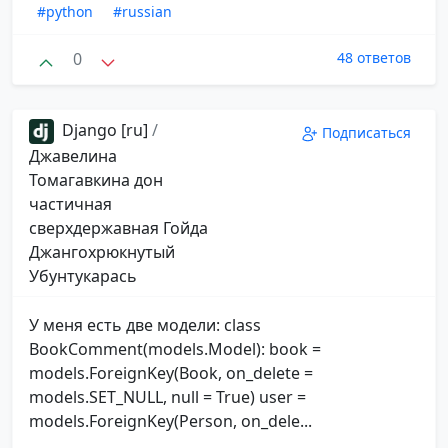
#python
#russian
0
48 ответов
Django [ru]
/
Подписаться
Джавелина
Томагавкина дон
частичная
сверхдержавная Гойда
Джангохрюкнутый
Убунтукарась
У меня есть две модели: class
BookComment(models.Model): book =
models.ForeignKey(Book, on_delete =
models.SET_NULL, null = True) user =
models.ForeignKey(Person, on_dele...