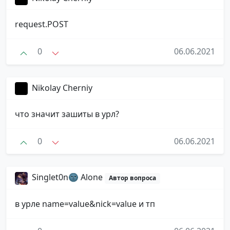
request.POST
0
06.06.2021
Nikolay Cherniy
что значит зашиты в урл?
0
06.06.2021
Singlet0n🌚 Alone
Автор вопроса
в урле name=value&nick=value и тп