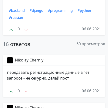
#backend
#django
#programming
#python
#russian
0
06.06.2021
16
ответов
60 просмотров
Nikolay Cherniy
передавать регистрационные данные в гет
запросе - не секурно, делай пост
0
06.06.2021
Nikolay Cherniy