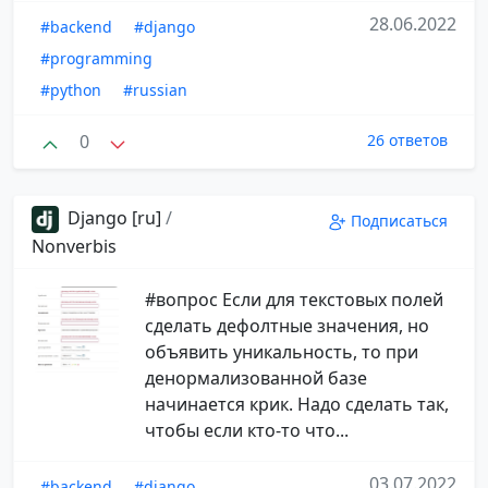
28.06.2022
#backend
#django
#programming
#python
#russian
0
26 ответов
Django [ru]
/
Подписаться
Nonverbis
#вопрос Если для текстовых полей
сделать дефолтные значения, но
объявить уникальность, то при
денормализованной базе
начинается крик. Надо сделать так,
чтобы если кто-то что...
03.07.2022
#backend
#django