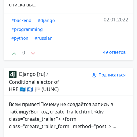
списка вы...
02.01.2022
#backend
#django
#programming
#python
#russian
0
49 ответов
Django [ru]
/
Подписаться
Conditional elector of
HRE 🇺🇳 🇦🇶 🏳 (UUNC)
Всем привет!Почему не создаётся запись в
таблицу?Вот код create_trailer.html: <div
class="create_trailer"> <form
class="create_trailer_form" method="post"> ...