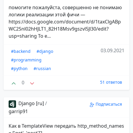
помогите пожалуйста, совершенно не понимаю
логики реализации этой фичи —
https://docs.google.com/document/d/1taxClgABp
WC2Snl02hHJLT1_82H18Msv9gszvl5Jl30/edit?
usp=sharing То е...
03.09.2021
#backend
#django
#programming
#python
#russian
0
51 ответов
Django [ru]
/
Подписаться
garrip91
Как в TemplateView передать http_method_names
= ['get', 'post']?