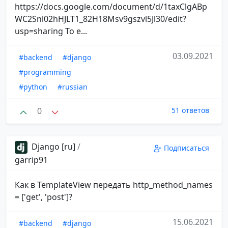
https://docs.google.com/document/d/1taxClgABp
WC2Snl02hHJLT1_82H18Msv9gszvl5Jl30/edit?
usp=sharing То е...
03.09.2021
#backend
#django
#programming
#python
#russian
0
51 ответов
Django [ru]
/
Подписаться
garrip91
Как в TemplateView передать http_method_names
= ['get', 'post']?
15.06.2021
#backend
#django