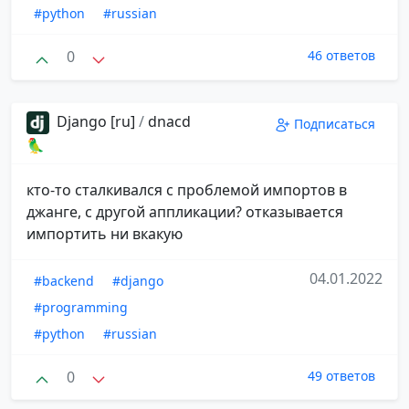
#python
#russian
0
46 ответов
Django [ru]
/
dnacd
Подписаться
🦜
кто-то сталкивался с проблемой импортов в
джанге, с другой аппликации? отказывается
импортить ни вкакую
04.01.2022
#backend
#django
#programming
#python
#russian
0
49 ответов