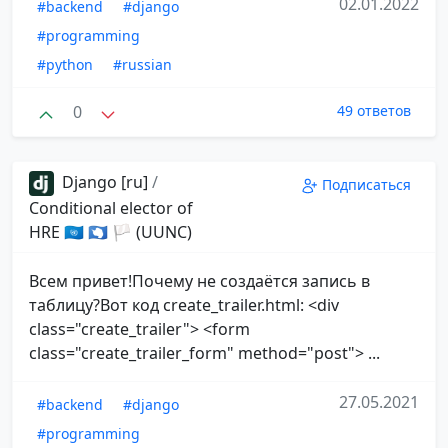
02.01.2022
#backend
#django
#programming
#python
#russian
0
49 ответов
Django [ru]
/
Подписаться
Conditional elector of
HRE 🇺🇳 🇦🇶 🏳 (UUNC)
Всем привет!Почему не создаётся запись в
таблицу?Вот код create_trailer.html: <div
class="create_trailer"> <form
class="create_trailer_form" method="post"> ...
27.05.2021
#backend
#django
#programming