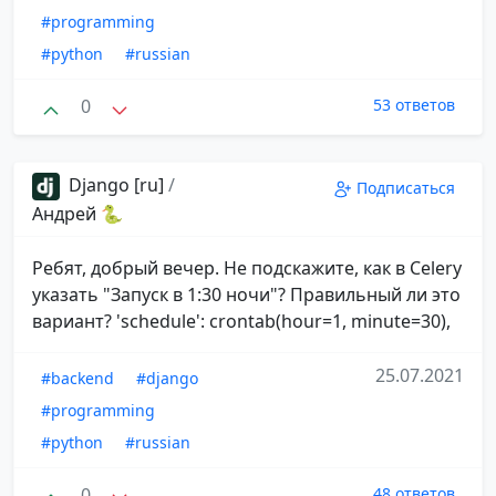
#programming
#python
#russian
0
53 ответов
Django [ru]
/
Подписаться
Андрей 🐍
Ребят, добрый вечер. Не подскажите, как в Celery
указать "Запуск в 1:30 ночи"? Правильный ли это
вариант? 'schedule': crontab(hour=1, minute=30),
25.07.2021
#backend
#django
#programming
#python
#russian
0
48 ответов