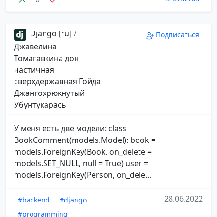
Django [ru]
/
Подписаться
Джавелина
Томагавкина дон
частичная
сверхдержавная Гойда
Джангохрюкнутый
Убунтукарась
У меня есть две модели: class
BookComment(models.Model): book =
models.ForeignKey(Book, on_delete =
models.SET_NULL, null = True) user =
models.ForeignKey(Person, on_dele...
28.06.2022
#backend
#django
#programming