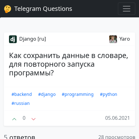
Telegram Questions
Django [ru]
Yaro
Как сохранить данные в словаре,
для повторного запуска
программы?
#backend
#django
#programming
#python
#russian
0
05.06.2021
5
ответов
28 просмотров