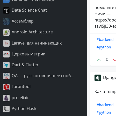
помогите 
Data Science Chat
фичи —
https://d
Ассемблер
szvl5Jl30/e
Android Architecture
#backend
Laravel для начинающих
#python
Церковь метрик
0
Dart & Flutter
QA — русскоговорящее сооб...
Django
Tarantool
Как в Temp
pro.elixir
#backend
Python Flask
#python