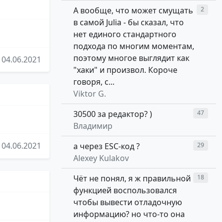
А вообще, что может смущать
2
в самой Julia - бы сказал, что
нет единого стандартного
подхода по многим моментам,
поэтому многое выглядит как
04.06.2021
"хаки" и произвол. Короче
говоря, с...
Viktor G.
30500 за редактор? )
47
Владимир
04.06.2021
а через ESC-код ?
29
Alexey Kulakov
Чёт не понял, я ж правильной
18
функцией воспользовался
чтобы вывести отладочную
информацию? но что-то она