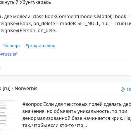
кнутый Убунтукарась
ть две модели: class BookComment(models.Model): book =
eignKey(Book, on_delete = models.SET_NULL, null = True) u
eignKey(Person, on_dele...
#django
#programming
#russian
 [ru]
/
Nonverbis
П
#вопрос Если для текстовых полей сделать д
значения, но объявить уникальность, то при
денормализованной базе начинается крик. На
так, чтобы если кто-то что...