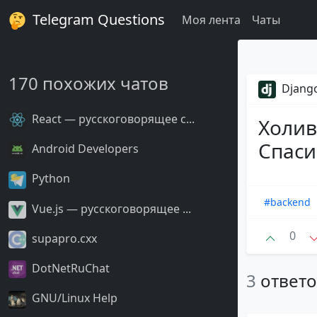
Telegram Questions
Моя лента
Чаты
170 похожих чатов
Django
React — русскоговорящее с...
Холив
Спаси
Android Developers
Python
#backend
Vue.js — русскоговорящее ...
0
supapro.cxx
DotNetRuChat
3
ответ
GNU/Linux Help