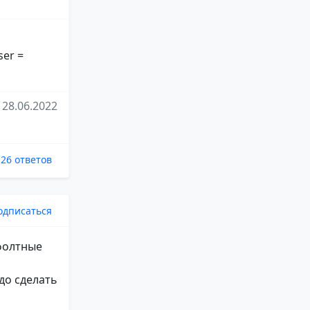
ser =
28.06.2022
26 ответов
одписаться
ефолтные
до сделать