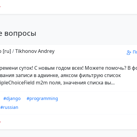
е вопросы
 [ru]
/
Tikhonov Andrey
П
ремени суток! С новым годом всех! Можете помочь? В 
вания записи в админке, аяксом фильтрую список
pleChoiceField m2m поля, значения списка вы...
#django
#programming
#russian