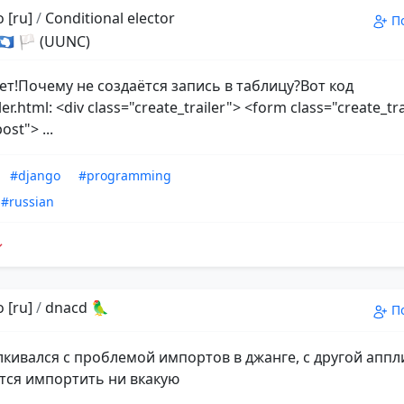
 [ru]
/
Conditional elector
П
 🇦🇶 🏳 (UUNC)
ет!Почему не создаётся запись в таблицу?Вот код
ler.html: <div class="create_trailer"> <form class="create_tr
st"> ...
#django
#programming
#russian
 [ru]
/
dnacd 🦜
П
алкивался с проблемой импортов в джанге, с другой апп
тся импортить ни вкакую