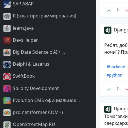
SAP ABAP
0
R (язык программирования)
learn.java
Django
DevsHelper
Ребят, доб
Big Data Science :: AI / ...
ночи"? Пра
Delphi & Lazarus
#backend
#python
SwiftBook
Solidity Development
0
Evolution CMS официальное...
Django
pro.net (former COM+)
Томагавки
сверхдерж
OpenStreetMap RU