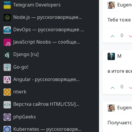
Telegram Developers
Eugen
Node.js — русскоговорящее...
Тебе тоже
DevOps — русскоговорящее ...
0
JavaScript Noobs — сообще...
Django [ru]
М
Go-go!
в итоге в
Angular - русскоговорящее...
0
ntwrk
Верстка сайтов HTML/CSS/J...
Eugen
phpGeeks
Получаетс
Kubernetes — русскоговоря...