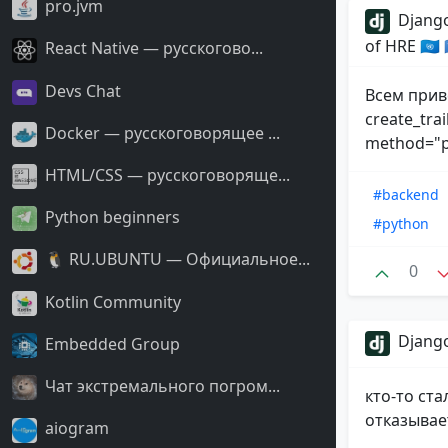
pro.jvm
Django
of HRE 🇺🇳
React Native — русскогово...
Devs Chat
Всем прив
create_trai
Docker — русскоговорящее ...
method="po
HTML/CSS — русскоговоряще...
#backend
Python beginners
#python
🐧 RU.UBUNTU — Официальное...
0
Kotlin Community
Django
Embedded Group
Чат экстремального погром...
кто-то ст
отказывае
aiogram