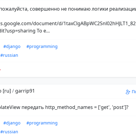
пожалуйста, совершенно не понимаю логики реализаци
ocs.google.com/document/d/1taxClgABpWC2Snl02hHJLT1_
dit?usp=sharing То е...
#django
#programming
#russian
 [ru]
/
garrip91
П
lateView передать http_method_names = ['get', 'post']?
#django
#programming
#russian