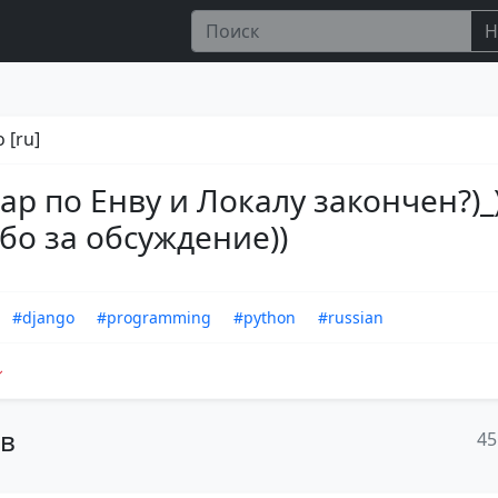
Н
 [ru]
ар по Енву и Локалу закончен?)_
бо за обсуждение))
#django
#programming
#python
#russian
ов
45