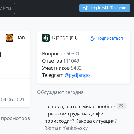
айти
Dan
Django [ru]
Подписаться
)
Вопросов
60301
Ответов
111049
Участников
5482
Telegram
@pydjango
Обсуждают сегодня
04.06.2021
Господа, а что сейчас вообще
29
с рынком труда на делфи
 просмотров
происходит? Какова ситуация?
Rꙮman Yankꙮvsky