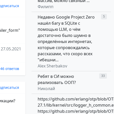
массив, можно связный ...
одписаться
Филипп
Недавно Google Project Zero
5
нашёл багу в SQLite с
помощью LLM, о чём
ailer_form"
достаточно было шумно в
определённых интернетах,
которые сопровождались
27.05.2021
рассказами, что скоро всех
"ибешни...
Alex Sherbakov
46 ответов
Ребят в СИ можно
33
реализовать ООП?
одписаться
Николай
https://github.com/erlang/otp/blob/OT
ликации?
27.1/lib/kernel/src/logger_h_common.e
https://github.com/erlang/otp/blob/OT