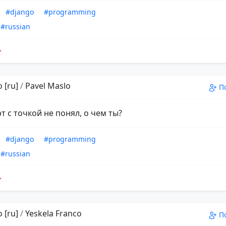
#django
#programming
#russian
 [ru]
/
Pavel Maslo
П
т с точкой не понял, о чем ты?
#django
#programming
#russian
 [ru]
/
Yeskela Franco
П