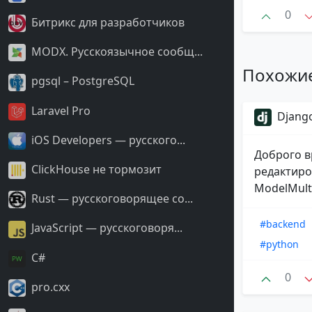
0
Битрикс для разработчиков
MODX. Русскоязычное сообщ...
Похожи
pgsql – PostgreSQL
Laravel Pro
Django
iOS Developers — русского...
Доброго в
ClickHouse не тормозит
редактиро
ModelMulti
Rust — русскоговорящее со...
#backend
JavaScript — русскоговоря...
#python
С#
0
pro.cxx