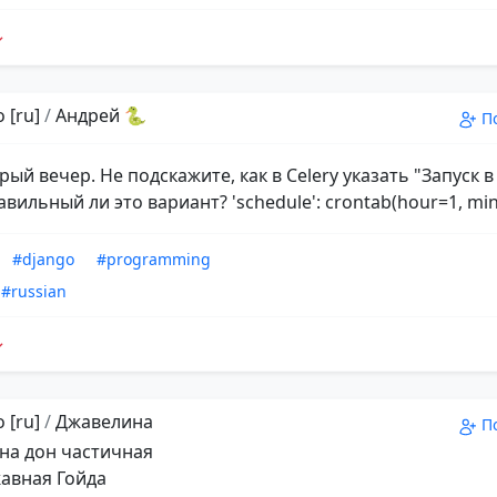
 [ru]
/
Андрей 🐍
П
рый вечер. Не подскажите, как в Celery указать "Запуск в
вильный ли это вариант? 'schedule': crontab(hour=1, min
#django
#programming
#russian
 [ru]
/
Джавелина
П
на дон частичная
авная Гойда