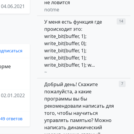
не ловится
04.06.2021
notme
У меня есть функция где
14
происходит это:
write_bit(buffer, 1);
write_bit(buffer, 0);
write_bit(buffer, 1);
одписаться
write_bit(buffer, 1);
write_bit(buffer, 1); w...
форме
~
Добрый день! Скажите
7
пожалуйста, а какие
02.01.2022
программы вы бы
рекомендовали написать для
того, чтобы научиться
49 ответов
управлять памятью? Можно
написать динамический