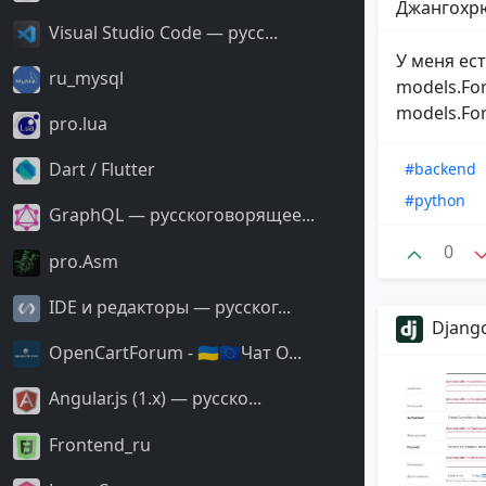
Джангохрю
Visual Studio Code — русс...
У меня ес
ru_mysql
models.For
models.For
pro.lua
Dart / Flutter
#backend
#python
GraphQL — русскоговорящее...
0
pro.Asm
IDE и редакторы — русског...
Django
OpenCartForum - 🇺🇦🇪🇺Чат O...
Angular.js (1.x) — русско...
Frontend_ru