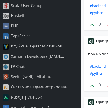
Scala User Group
#backend
#python
Haskell
0
PHP
TypeScript
Django
Клуб Vue.js-разработчиков
про импор
Xamarin Developers (MAUI,...
F# Chat
#backend
#python
Svelte [svelt] - All abou...
0
Системное администрирован...
Nuxt.js | Vue SSR
Django
var chat = new Chat();