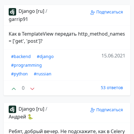
Django [ru]
/
Подписаться
garrip91
Как в TemplateView передать http_method_names
= ['get', 'post']?
15.06.2021
#backend
#django
#programming
#python
#russian
0
53 ответов
Django [ru]
/
Подписаться
Андрей 🐍
Ребят, добрый вечер. Не подскажите, как в Celery