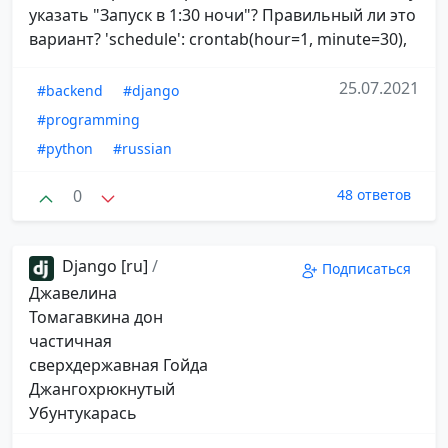
указать "Запуск в 1:30 ночи"? Правильный ли это
вариант? 'schedule': crontab(hour=1, minute=30),
25.07.2021
#backend
#django
#programming
#python
#russian
0
48 ответов
Django [ru]
/
Подписаться
Джавелина
Томагавкина дон
частичная
сверхдержавная Гойда
Джангохрюкнутый
Убунтукарась