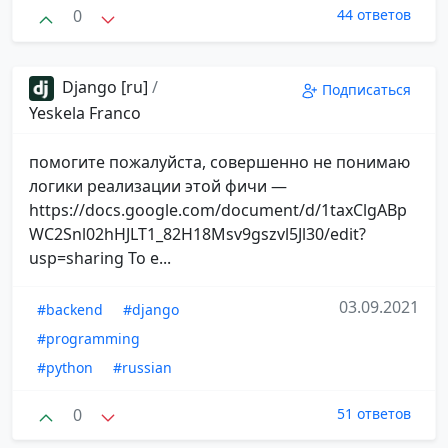
0
44 ответов
Django [ru]
/
Подписаться
Yeskela Franco
помогите пожалуйста, совершенно не понимаю
логики реализации этой фичи —
https://docs.google.com/document/d/1taxClgABp
WC2Snl02hHJLT1_82H18Msv9gszvl5Jl30/edit?
usp=sharing То е...
03.09.2021
#backend
#django
#programming
#python
#russian
0
51 ответов