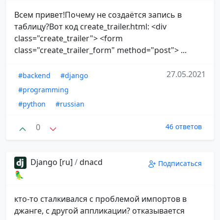
Всем привет!Почему не создаётся запись в
таблицу?Вот код create_trailer.html: <div
class="create_trailer"> <form
class="create_trailer_form" method="post"> ...
27.05.2021
#backend
#django
#programming
#python
#russian
0
46 ответов
Django [ru]
/
dnacd
Подписаться
🦜
кто-то сталкивался с проблемой импортов в
джанге, с другой аппликации? отказывается