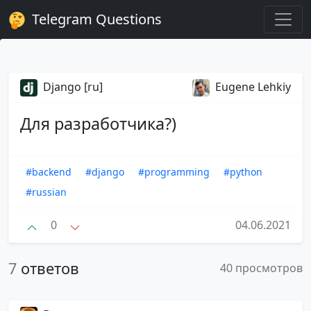
Telegram Questions
Django [ru]
Eugene Lehkiy
Для разработчика?)
#backend
#django
#programming
#python
#russian
0
04.06.2021
7
ответов
40 просмотров