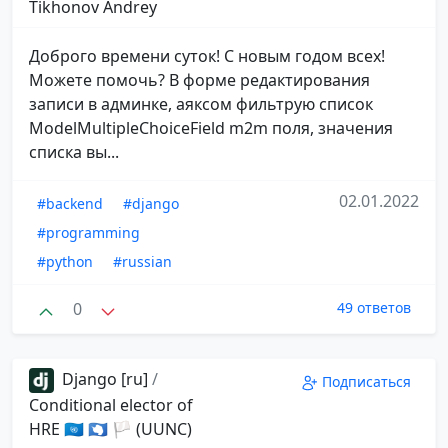
Tikhonov Andrey
Доброго времени суток! С новым годом всех!
Можете помочь? В форме редактирования
записи в админке, аяксом фильтрую список
ModelMultipleChoiceField m2m поля, значения
списка вы...
02.01.2022
#backend
#django
#programming
#python
#russian
0
49 ответов
Django [ru]
/
Подписаться
Conditional elector of
HRE 🇺🇳 🇦🇶 🏳 (UUNC)