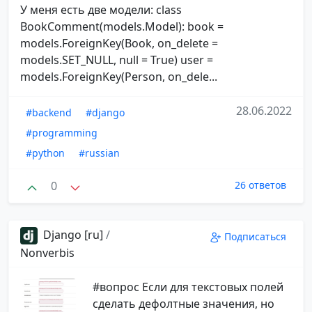
У меня есть две модели: class
BookComment(models.Model): book =
models.ForeignKey(Book, on_delete =
models.SET_NULL, null = True) user =
models.ForeignKey(Person, on_dele...
28.06.2022
#backend
#django
#programming
#python
#russian
0
26 ответов
Django [ru]
/
Подписаться
Nonverbis
#вопрос Если для текстовых полей
сделать дефолтные значения, но