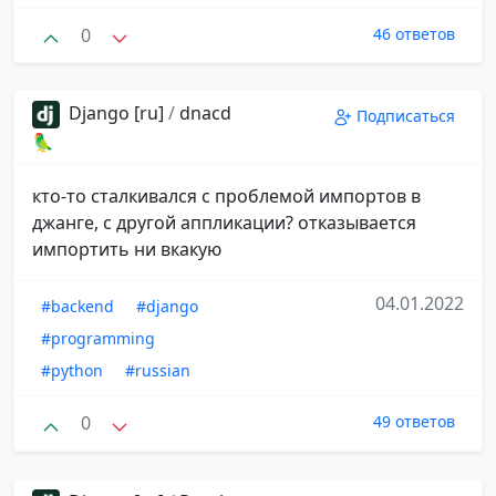
0
46 ответов
Django [ru]
/
dnacd
Подписаться
🦜
кто-то сталкивался с проблемой импортов в
джанге, с другой аппликации? отказывается
импортить ни вкакую
04.01.2022
#backend
#django
#programming
#python
#russian
0
49 ответов