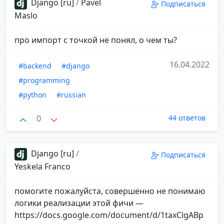
Django [ru]
/
Pavel
Подписаться
Maslo
про импорт с точкой не понял, о чем ты?
16.04.2022
#backend
#django
#programming
#python
#russian
0
44 ответов
Django [ru]
/
Подписаться
Yeskela Franco
помогите пожалуйста, совершенно не понимаю
логики реализации этой фичи —
https://docs.google.com/document/d/1taxClgABp