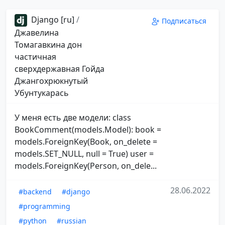
Django [ru]
/
Подписаться
Джавелина
Томагавкина дон
частичная
сверхдержавная Гойда
Джангохрюкнутый
Убунтукарась
У меня есть две модели: class
BookComment(models.Model): book =
models.ForeignKey(Book, on_delete =
models.SET_NULL, null = True) user =
models.ForeignKey(Person, on_dele...
28.06.2022
#backend
#django
#programming
#python
#russian