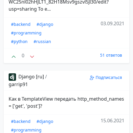
WC2Snl02hHJLT1_82H18Msv9gszvl5Jl30/edit?
usp=sharing То е...
03.09.2021
#backend
#django
#programming
#python
#russian
0
51 ответов
Django [ru]
/
Подписаться
garrip91
Как в TemplateView передать http_method_names
= ['get', 'post']?
15.06.2021
#backend
#django
#programming