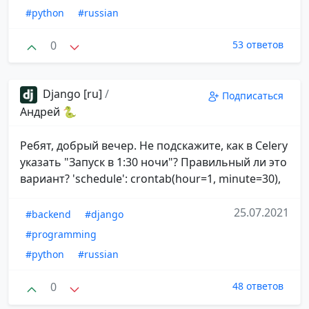
#python
#russian
0
53 ответов
Django [ru]
/
Подписаться
Андрей 🐍
Ребят, добрый вечер. Не подскажите, как в Celery
указать "Запуск в 1:30 ночи"? Правильный ли это
вариант? 'schedule': crontab(hour=1, minute=30),
25.07.2021
#backend
#django
#programming
#python
#russian
0
48 ответов