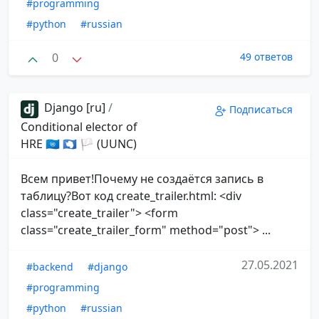
#programming
#python
#russian
0
49 ответов
Django [ru]
/
Подписаться
Conditional elector of
HRE 🇺🇳 🇦🇶 🏳 (UUNC)
Всем привет!Почему не создаётся запись в
таблицу?Вот код create_trailer.html: <div
class="create_trailer"> <form
class="create_trailer_form" method="post"> ...
27.05.2021
#backend
#django
#programming
#python
#russian