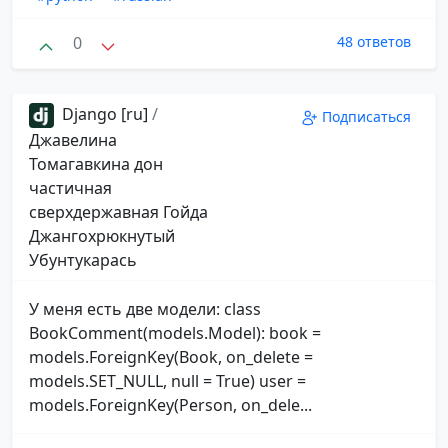
0
48 ответов
Django [ru]
/
Подписаться
Джавелина
Томагавкина дон
частичная
сверхдержавная Гойда
Джангохрюкнутый
Убунтукарась
У меня есть две модели: class
BookComment(models.Model): book =
models.ForeignKey(Book, on_delete =
models.SET_NULL, null = True) user =
models.ForeignKey(Person, on_dele...