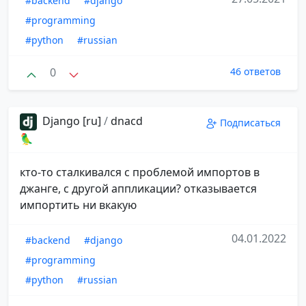
#backend
#django
#programming
#python
#russian
0
46 ответов
Django [ru]
/
dnacd
Подписаться
🦜
кто-то сталкивался с проблемой импортов в
джанге, с другой аппликации? отказывается
импортить ни вкакую
04.01.2022
#backend
#django
#programming
#python
#russian