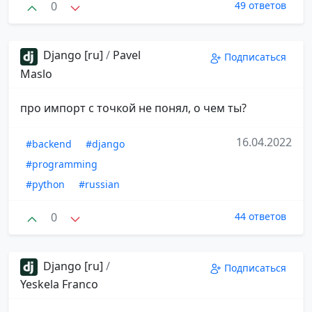
0
49 ответов
Django [ru]
/
Pavel
Подписаться
Maslo
про импорт с точкой не понял, о чем ты?
16.04.2022
#backend
#django
#programming
#python
#russian
0
44 ответов
Django [ru]
/
Подписаться
Yeskela Franco