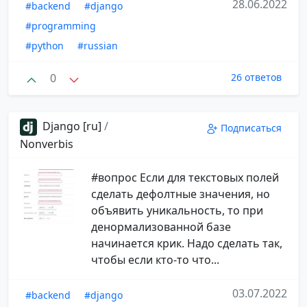
28.06.2022
#backend
#django
#programming
#python
#russian
0
26 ответов
Django [ru]
/
Подписаться
Nonverbis
#вопрос Если для текстовых полей
сделать дефолтные значения, но
объявить уникальность, то при
денормализованной базе
начинается крик. Надо сделать так,
чтобы если кто-то что...
03.07.2022
#backend
#django