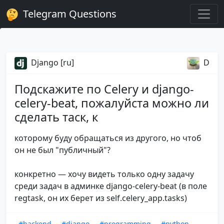
Telegram Questions
Django [ru]
D
Подскажите по Celery и django-
celery-beat, пожалуйста можно ли
сделать таск, к
которому буду обращаться из другого, но чтоб
он не был "публичный"?
конкретно — хочу видеть только одну задачу
среди задач в админке django-celery-beat (в поле
regtask, он их берет из self.celery_app.tasks)
#backend
#django
#programming
#python