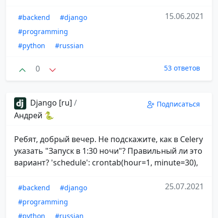
15.06.2021
#backend
#django
#programming
#python
#russian
0
53 ответов
Django [ru]
/
Подписаться
Андрей 🐍
Ребят, добрый вечер. Не подскажите, как в Celery
указать "Запуск в 1:30 ночи"? Правильный ли это
вариант? 'schedule': crontab(hour=1, minute=30),
25.07.2021
#backend
#django
#programming
#python
#russian