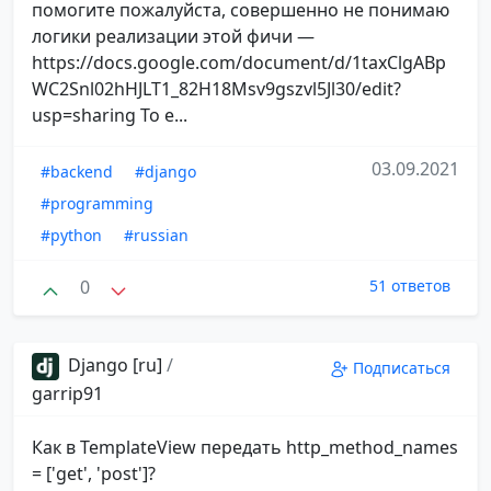
помогите пожалуйста, совершенно не понимаю
логики реализации этой фичи —
https://docs.google.com/document/d/1taxClgABp
WC2Snl02hHJLT1_82H18Msv9gszvl5Jl30/edit?
usp=sharing То е...
03.09.2021
#backend
#django
#programming
#python
#russian
0
51 ответов
Django [ru]
/
Подписаться
garrip91
Как в TemplateView передать http_method_names
= ['get', 'post']?