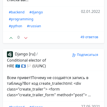
02.01.2022
#backend
#django
#programming
#python
#russian
0
49 ответов
Django [ru]
/
Подписаться
Conditional elector of
HRE 🇺🇳 🇦🇶 🏳 (UUNC)
Всем привет!Почему не создаётся запись в
таблицу?Вот код create_trailer.html: <div
class="create_trailer"> <form
class="create_trailer_form" method="post"> ...
27.05.2021