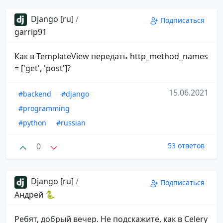
Django [ru]
/
Подписаться
garrip91
Как в TemplateView передать http_method_names
= ['get', 'post']?
15.06.2021
#backend
#django
#programming
#python
#russian
0
53 ответов
Django [ru]
/
Подписаться
Андрей 🐍
Ребят, добрый вечер. Не подскажите, как в Celery