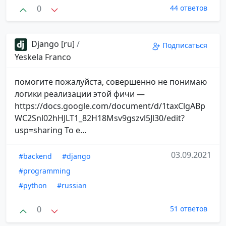
0
44 ответов
Django [ru]
/
Подписаться
Yeskela Franco
помогите пожалуйста, совершенно не понимаю
логики реализации этой фичи —
https://docs.google.com/document/d/1taxClgABp
WC2Snl02hHJLT1_82H18Msv9gszvl5Jl30/edit?
usp=sharing То е...
03.09.2021
#backend
#django
#programming
#python
#russian
0
51 ответов