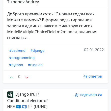
Tikhonov Andrey
Доброго времени суток! С новым годом всех!
Можете помочь? В форме редактирования
записи в админке, аяксом фильтрую список
ModelMultipleChoiceField m2m поля, значения
списка вы...
02.01.2022
#backend
#django
#programming
#python
#russian
0
49 ответов
Django [ru]
/
Подписаться
Conditional elector of
HRE 🇺🇳 🇦🇶 🏳 (UUNC)