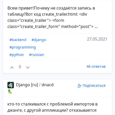
Всем привет!Почему не создаётся запись в
таблицу?Вот код create_trailer.html: <div
class="create_trailer"> <form
class="create_trailer_form" method="post"> ...
27.05.2021
#backend
#django
#programming
#python
#russian
0
46 ответов
Django [ru]
/
dnacd
Подписаться
🦜
кто-то сталкивался с проблемой импортов в
джанге, с другой аппликации? отказывается