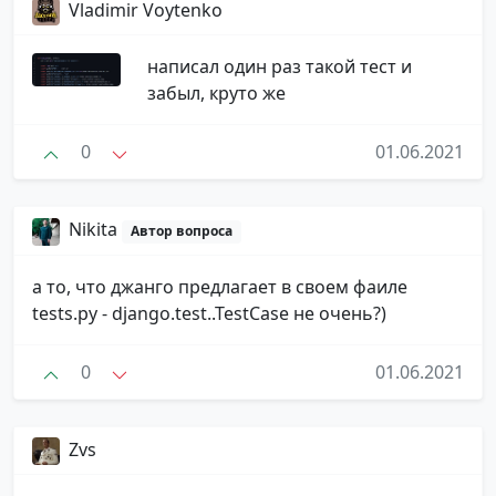
Vladimir Voytenko ️
написал один раз такой тест и
забыл, круто же
0
01.06.2021
Nikita
Автор вопроса
а то, что джанго предлагает в своем фаиле
tests.py - django.test..TestCase не очень?)
0
01.06.2021
Zvs