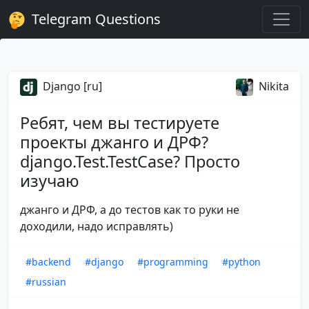
Telegram Questions
Django [ru]
Nikita
Ребят, чем вы тестируете
проекты джанго и ДРФ?
django.Test.TestCase? Просто
изучаю
джанго и ДРФ, а до тестов как то руки не
доходили, надо исправлять)
#backend
#django
#programming
#python
#russian