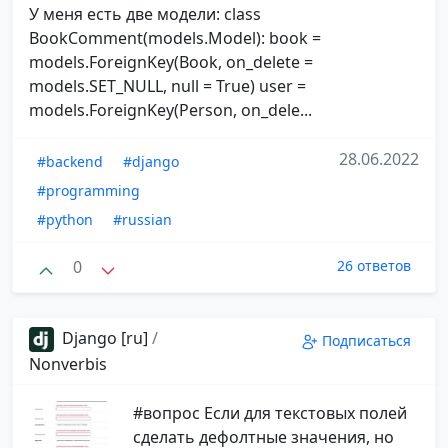
У меня есть две модели: class
BookComment(models.Model): book =
models.ForeignKey(Book, on_delete =
models.SET_NULL, null = True) user =
models.ForeignKey(Person, on_dele...
28.06.2022
#backend
#django
#programming
#python
#russian
0
26 ответов
Django [ru]
/
Подписаться
Nonverbis
#вопрос Если для текстовых полей
сделать дефолтные значения, но