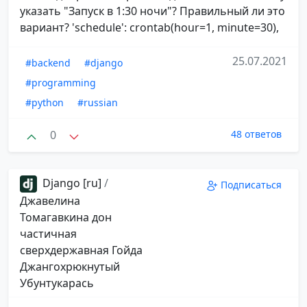
указать "Запуск в 1:30 ночи"? Правильный ли это
вариант? 'schedule': crontab(hour=1, minute=30),
25.07.2021
#backend
#django
#programming
#python
#russian
0
48 ответов
Django [ru]
/
Подписаться
Джавелина
Томагавкина дон
частичная
сверхдержавная Гойда
Джангохрюкнутый
Убунтукарась