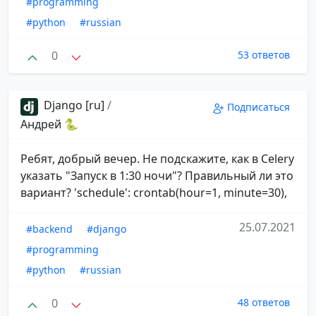
#programming
#python
#russian
0
53 ответов
Django [ru]
/
Подписаться
Андрей 🐍
Ребят, добрый вечер. Не подскажите, как в Celery
указать "Запуск в 1:30 ночи"? Правильный ли это
вариант? 'schedule': crontab(hour=1, minute=30),
25.07.2021
#backend
#django
#programming
#python
#russian
0
48 ответов