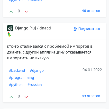
0
46 ответов
Django [ru]
/
dnacd
Подписаться
🦜
кто-то сталкивался с проблемой импортов в
джанге, с другой аппликации? отказывается
импортить ни вкакую
04.01.2022
#backend
#django
#programming
#python
#russian
0
49 ответов