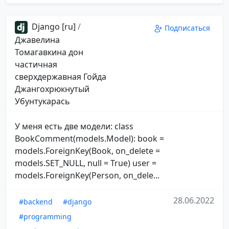
Django [ru]
/
Подписаться
Джавелина
Томагавкина дон
частичная
сверхдержавная Гойда
Джангохрюкнутый
Убунтукарась
У меня есть две модели: class
BookComment(models.Model): book =
models.ForeignKey(Book, on_delete =
models.SET_NULL, null = True) user =
models.ForeignKey(Person, on_dele...
28.06.2022
#backend
#django
#programming