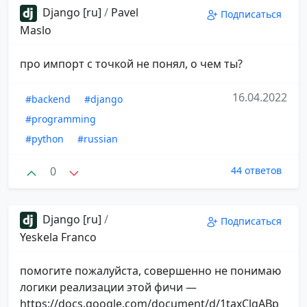
Django [ru]
/
Pavel
Подписаться
Maslo
про импорт с точкой не понял, о чем ты?
16.04.2022
#backend
#django
#programming
#python
#russian
0
44 ответов
Django [ru]
/
Подписаться
Yeskela Franco
помогите пожалуйста, совершенно не понимаю
логики реализации этой фичи —
https://docs.google.com/document/d/1taxClgABp