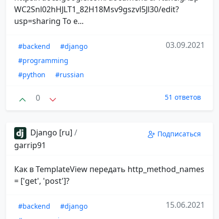
WC2Snl02hHJLT1_82H18Msv9gszvl5Jl30/edit?
usp=sharing То е...
03.09.2021
#backend
#django
#programming
#python
#russian
0
51 ответов
Django [ru]
/
Подписаться
garrip91
Как в TemplateView передать http_method_names
= ['get', 'post']?
15.06.2021
#backend
#django