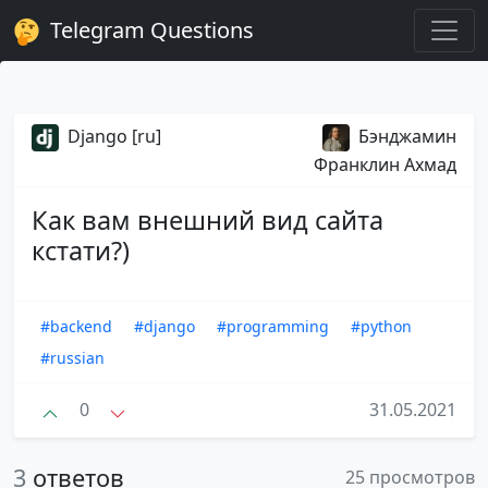
Telegram Questions
Django [ru]
Бэнджамин
Франклин Ахмад
Как вам внешний вид сайта
кстати?)
#backend
#django
#programming
#python
#russian
0
31.05.2021
3
ответов
25 просмотров