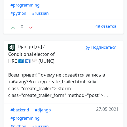
#programming
#python
#russian
0
49 ответов
Django [ru]
/
Подписаться
Conditional elector of
HRE 🇺🇳 🇦🇶 🏳 (UUNC)
Всем привет!Почему не создаётся запись в
таблицу?Вот код create_trailer.html: <div
class="create_trailer"> <form
class="create_trailer_form" method="post"> ...
27.05.2021
#backend
#django
#programming
#python
#russian