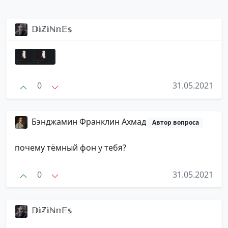
𝔻𝕚ℤ𝕚ℕ𝕟𝔼𝕤
0
31.05.2021
Бэнджамин Франклин Ахмад
Автор вопроса
почему тёмный фон у тебя?
0
31.05.2021
𝔻𝕚ℤ𝕚ℕ𝕟𝔼𝕤