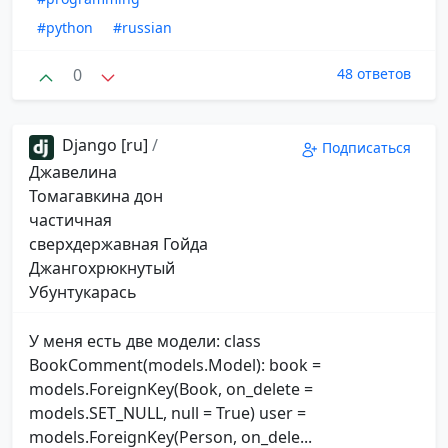
#python
#russian
0
48 ответов
Django [ru]
/
Подписаться
Джавелина
Томагавкина дон
частичная
сверхдержавная Гойда
Джангохрюкнутый
Убунтукарась
У меня есть две модели: class
BookComment(models.Model): book =
models.ForeignKey(Book, on_delete =
models.SET_NULL, null = True) user =
models.ForeignKey(Person, on_dele...