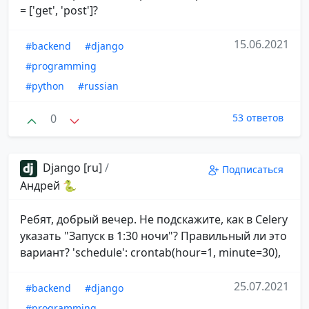
= ['get', 'post']?
15.06.2021
#backend
#django
#programming
#python
#russian
0
53 ответов
Django [ru]
/
Подписаться
Андрей 🐍
Ребят, добрый вечер. Не подскажите, как в Celery
указать "Запуск в 1:30 ночи"? Правильный ли это
вариант? 'schedule': crontab(hour=1, minute=30),
25.07.2021
#backend
#django
#programming