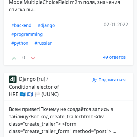
ModelMultipleChoiceField m2m поля, значения
списка вы...
02.01.2022
#backend
#django
#programming
#python
#russian
0
49 ответов
Django [ru]
/
Подписаться
Conditional elector of
HRE 🇺🇳 🇦🇶 🏳 (UUNC)
Всем привет!Почему не создаётся запись в
таблицу?Вот код create_trailer.html: <div
class="create_trailer"> <form
class="create_trailer_form" method="post"> ...