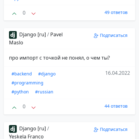
0
49 ответов
Django [ru]
/
Pavel
Подписаться
Maslo
про импорт с точкой не понял, о чем ты?
16.04.2022
#backend
#django
#programming
#python
#russian
0
44 ответов
Django [ru]
/
Подписаться
Yeskela Franco