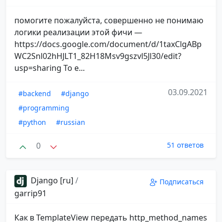
помогите пожалуйста, совершенно не понимаю
логики реализации этой фичи —
https://docs.google.com/document/d/1taxClgABp
WC2Snl02hHJLT1_82H18Msv9gszvl5Jl30/edit?
usp=sharing То е...
03.09.2021
#backend
#django
#programming
#python
#russian
0
51 ответов
Django [ru]
/
Подписаться
garrip91
Как в TemplateView передать http_method_names