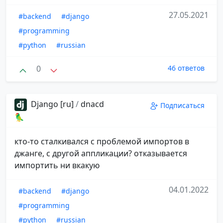
27.05.2021
#backend
#django
#programming
#python
#russian
0
46 ответов
Django [ru]
/
dnacd
Подписаться
🦜
кто-то сталкивался с проблемой импортов в
джанге, с другой аппликации? отказывается
импортить ни вкакую
04.01.2022
#backend
#django
#programming
#python
#russian