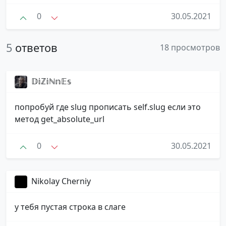
0
30.05.2021
5
ответов
18 просмотров
𝔻𝕚ℤ𝕚ℕ𝕟𝔼𝕤
попробуй где slug прописать self.slug если это
метод get_absolute_url
0
30.05.2021
Nikolay Cherniy
у тебя пустая строка в слаге