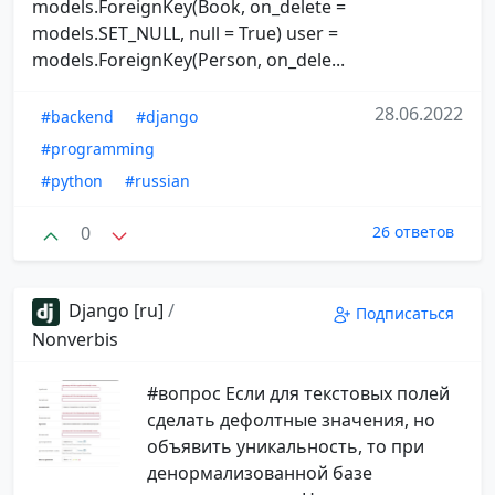
models.ForeignKey(Book, on_delete =
models.SET_NULL, null = True) user =
models.ForeignKey(Person, on_dele...
28.06.2022
#backend
#django
#programming
#python
#russian
0
26 ответов
Django [ru]
/
Подписаться
Nonverbis
#вопрос Если для текстовых полей
сделать дефолтные значения, но
объявить уникальность, то при
денормализованной базе