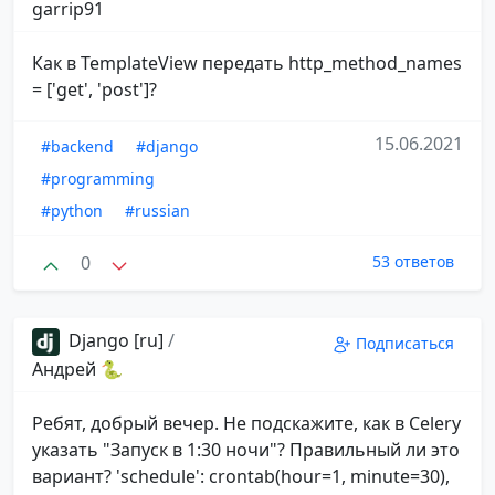
garrip91
Как в TemplateView передать http_method_names
= ['get', 'post']?
15.06.2021
#backend
#django
#programming
#python
#russian
0
53 ответов
Django [ru]
/
Подписаться
Андрей 🐍
Ребят, добрый вечер. Не подскажите, как в Celery
указать "Запуск в 1:30 ночи"? Правильный ли это
вариант? 'schedule': crontab(hour=1, minute=30),