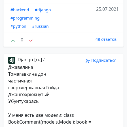
25.07.2021
#backend
#django
#programming
#python
#russian
0
48 ответов
Django [ru]
/
Подписаться
Джавелина
Томагавкина дон
частичная
сверхдержавная Гойда
Джангохрюкнутый
Убунтукарась
У меня есть две модели: class
BookComment(models.Model): book =