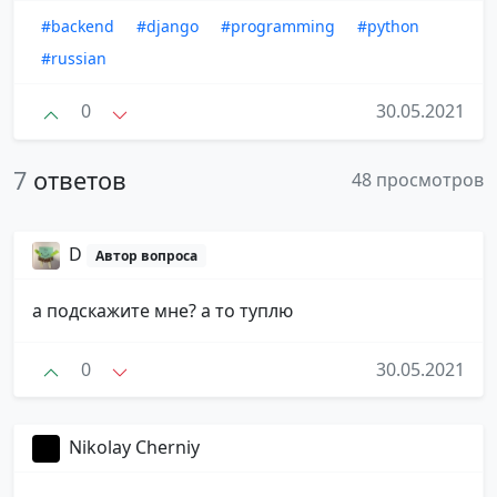
#backend
#django
#programming
#python
#russian
0
30.05.2021
7
ответов
48 просмотров
D
Автор вопроса
а подскажите мне? а то туплю
0
30.05.2021
Nikolay Cherniy