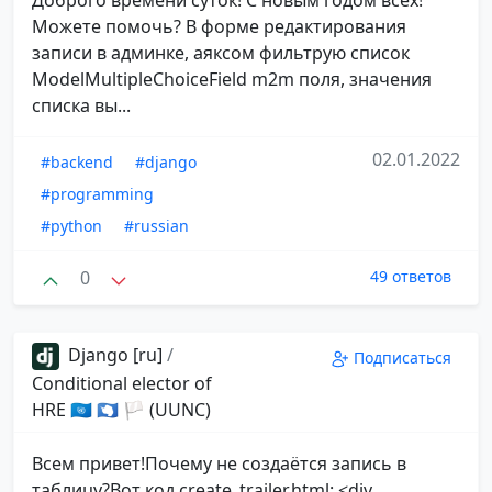
Можете помочь? В форме редактирования
записи в админке, аяксом фильтрую список
ModelMultipleChoiceField m2m поля, значения
списка вы...
02.01.2022
#backend
#django
#programming
#python
#russian
0
49 ответов
Django [ru]
/
Подписаться
Conditional elector of
HRE 🇺🇳 🇦🇶 🏳 (UUNC)
Всем привет!Почему не создаётся запись в
таблицу?Вот код create_trailer.html: <div