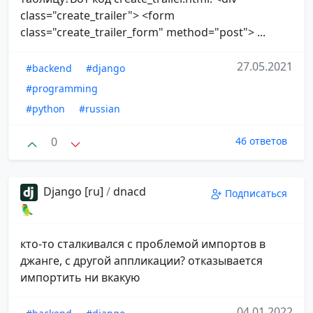
class="create_trailer"> <form
class="create_trailer_form" method="post"> ...
27.05.2021
#backend
#django
#programming
#python
#russian
0
46 ответов
Django [ru]
/
dnacd
Подписаться
🦜
кто-то сталкивался с проблемой импортов в
джанге, с другой аппликации? отказывается
импортить ни вкакую
04.01.2022