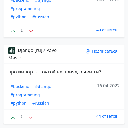
#backend
#django
#programming
#python
#russian
0
49 ответов
Django [ru]
/
Pavel
Подписаться
Maslo
про импорт с точкой не понял, о чем ты?
16.04.2022
#backend
#django
#programming
#python
#russian
0
44 ответов