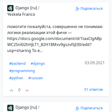
Django [ru]
/
Подписаться
Yeskela Franco
помогите пожалуйста, совершенно не понимаю
логики реализации этой фичи —
https://docs.google.com/document/d/1taxClgABp
WC2Snl02hHJLT1_82H18Msv9gszvl5Jl30/edit?
usp=sharing То е...
03.09.2021
#backend
#django
#programming
#python
#russian
0
51 ответов
Django [ru]
/
Подписаться