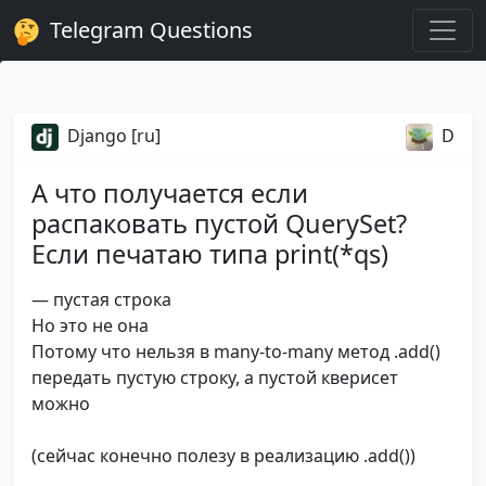
Telegram Questions
Django [ru]
D
А что получается если
распаковать пустой QuerySet?
Если печатаю типа print(*qs)
— пустая строка
Но это не она
Потому что нельзя в many-to-many метод .add()
передать пустую строку, а пустой кверисет
можно
(сейчас конечно полезу в реализацию .add())